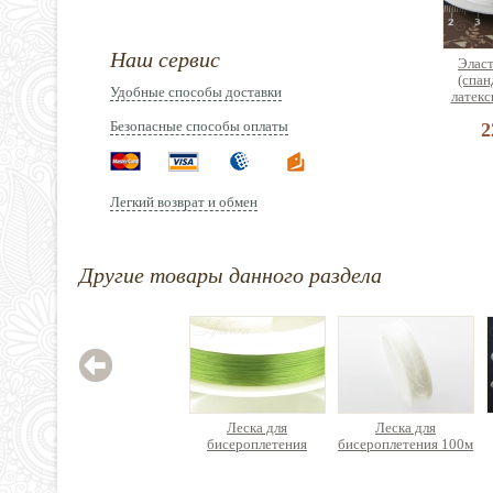
Наш сервис
Эласт
(спан
Удобные способы доставки
латекс
Безопасные способы оплаты
2
Легкий возврат и обмен
Старт
Другие товары данного раздела
фурн
сборк
брас
ук
Цен
Леска для
Леска для
бисероплетения
бисероплетения 100м