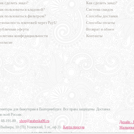
ак сделать заказ?
Как сделать заказ?
ак пользоваться кладовой?
Система скидок
ак пользоваться фильтром?
Способы доставки
езопасность платежей через PayU
Способы оплаты
убличная оферта
Возврат и обмен
олитика конфедициальности
Контакты
огласие
урнитуры для бижутерии в Екатеринбурге. Все права защищены. Доставка
по всей России.
 68-191-89
,
shop@arabeska96.ru
Дизайн - 
Выйнера, 10 (ТЦ Успенский, 5 эт., оф.3).
Карта проезда
Мальцева
ов и выходных: пн-сб 11:00-19:00, вс выходной