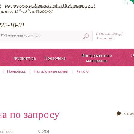
д
Екатеринбург, ул. Вайнера, 10, оф.3 (ТЦ Успенский, 5 эт.)
00
00
11
-19
выходной
ты:
пн-сб
, вс
22-18-81
Не нашли товар?
Закажите!
Инструменты и
Э
Фурнитура
Проволока
материалы
|
Проволока
|
Натуральные камни
|
Каталог
а по запросу
В кла
сечения
0.3мм