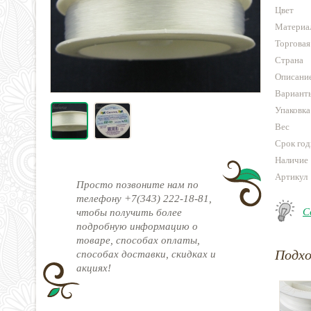
Цвет
Материа
Торговая
Страна
Описани
Варианты
Упаковка
Вес
Срок год
Наличие
Артикул
Просто позвоните нам по
телефону +7(343) 222-18-81,
С
чтобы получить более
подробную информацию о
товаре, способах оплаты,
Подх
способах доставки, скидках и
акциях!