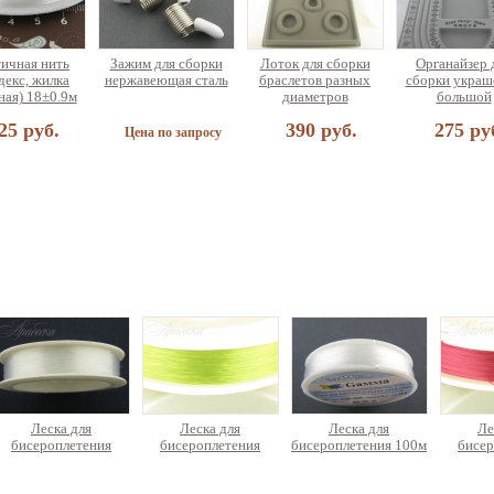
ичная нить
Зажим для сборки
Лоток для сборки
Органайзер 
декс, жилка
нержавеющая сталь
браслетов разных
сборки украш
ная) 18±0.9м
диаметров
большой
25 руб.
390 руб.
275 ру
Цена по запросу
овый набор
итуры для
и чокера или
лета (на 5
рашений)
а по запросу
Леска для
Леска для
Леска для
Ле
бисероплетения
бисероплетения
бисероплетения 100м
бисер