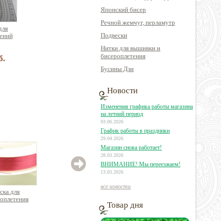
Японский бисер
Речной жемчуг, перламутр
для
Подвески
ений
Нитки для вышивки и
бисероплетения
б.
Бусины Дзи
Новости
Изменения графика работы магазина
на летний период
03.06.2026
График работы в праздники
29.04.2026
Магазин снова работает!
28.03.2026
ВНИМАНИЕ! Мы переезжаем!
13.03.2026
все новости
ска для
Леска для
оплетения
бисероплетения
Товар дня