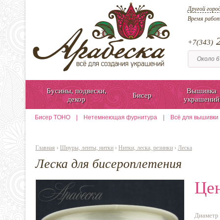
Другой горо
Время рабо
2
+7(343)
Бусины, подвески,
Вышивка
Бисер
декор
украшений
Бисер TOHO
|
Нетемнеющая фурнитура
|
Всё для вышивки
Главная
›
Шнуры, ленты, нитки
›
Нитки, леска, резинки
›
Леска
Леска для бисероплетения
Цен
Диаметр 