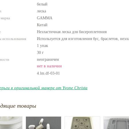
белый
л
леска
 марка
GAMMA
Китай
е
Неэластичная леска для бисероплетения
 использования
Используется для изготовления бус, браслетов, неэл
1 упак
30 г
ности
неограничен
нет в наличии
4.lm.df-03-01
ерьги в оригинальной манере от Yvone Christa
одящие товары