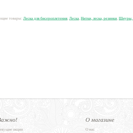
250 руб.
25 руб.
340 руб.
2
ующие товары:
Леска для бисероплетения
,
Леска
,
Нитки, леска, резинки
,
Шнуры, 
Важно!
О магазине
екущие акции
О нас