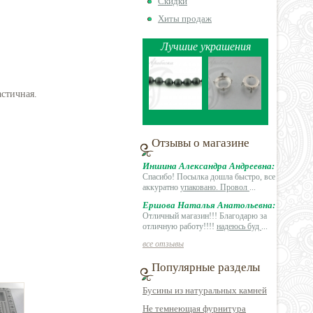
Скидки
Хиты продаж
Лучшие украшения
астичная.
Отзывы о магазине
Иншина Александра Андреевна:
Спасибо! Посылка дошла быстро, все
аккуратно
упаковано. Провол
...
Ершова Наталья Анатольевна:
Отличный магазин!!! Благодарю за
отличную работу!!!!
надеюсь буд
...
все отзывы
Популярные разделы
Бусины из натуральных камней
Не темнеющая фурнитура