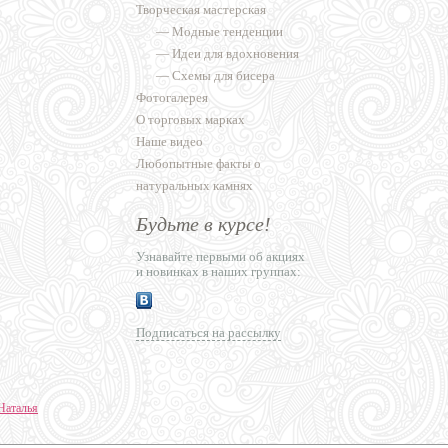
Творческая мастерская
—
Модные тенденции
—
Идеи для вдохновения
—
Схемы для бисера
Фотогалерея
О торговых марках
Наше видео
Любопытные факты о
натуральных камнях
Будьте в курсе!
Узнавайте первыми об акциях
и новинках в наших группах:
Подписаться на рассылку
Наталья