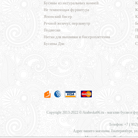
Бусины из натуральных камней
К
Не темнеющая фурнитура
К
Японский бисер
К
Речной жемчуг, перламутр
Б
Подвески
П
Нитки для вышивки и бисероплетения
П
Бусины Дзи
С
Copyright 2013-2022 © Arabeska96.ru - магазин бусин и ф
Телефон: +7 (
912)
Адрес нашего магазина: Екатеринбург, ул.
Мы работаем для Вас без перерыв