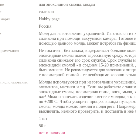
ие
для эпоксидной смолы, молды
л
силикон
 марка
Hobby page
Россия
е
Молд для изготовления украшений. Изготовлен из 
силикона при помощи вакуумной камеры. Готовое и
помощью данного молда, может потребовать финиш
примечания
Не токсичен, без запаха, выдерживает большое коли
эпоксидные смолы имеют агрессивную среду, котора
силикона снижают его срок службы. Срок службы м
эпоксидной смолой - в среднем 15-20 применений.
быть меньше. Не рекомендуется для запекания пище
с полимерной глиной - ее необходимо хорошо размя
 использования
Молды используются при изготовлении украшений, 
элементов, мастики и т.д. Если вы работаете с таки
эпоксидные смолы, полимерная глина, воск, мыло, м
вас! Можно запекать изделие вместе с молдом, т.к.
до +200 C. Чтобы ускорить процесс выхода пузырьк
смолы, молды можно немного подогреть. Например, 
выключить, немного проветрить, и поставить в неё
1 шт
50 г
нет в наличии