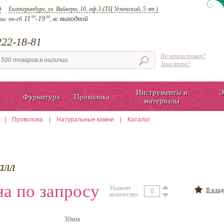
д
Екатеринбург, ул. Вайнера, 10, оф.3 (ТЦ Успенский, 5 эт.)
00
00
11
-19
выходной
ты:
пн-сб
, вс
22-18-81
Не нашли товар?
Закажите!
Инструменты и
Э
Фурнитура
Проволока
материалы
|
Проволока
|
Натуральные камни
|
Каталог
алл
а по запросу
Укажите
В кла
количество:
30мм