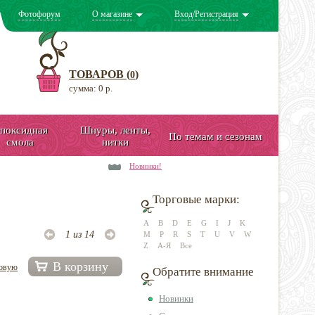
Фотофорум
О магазине
Вход/Регистрация
ТОВАРОВ (
)
0
сумма: 0 р.
поксидная
Шнуры, ленты,
По темам и сезонам
смола
нитки
Новинки!
Торговые марки:
A
B
D
E
G
I
J
K
1 из 14
M
P
R
S
T
U
V
W
Z
А-Я
Все
В корзину
довую
Обратите внимание
Новинки