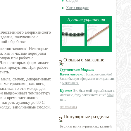
Скидки
Хиты продаж
Лучшие украшения
качественного американского
зделие, полученное с
ной обработки.
чество заливок! Некоторые
я, как и частые перегревы
олдов при работе с
Отзывы о магазине
 Для некоторых форм может
вых продуктов. При работе
Турчинская Марина
гчать.
Вячеславовна:
Большое спасибо!
Заказ быстро оформили и отправили,
мыла, свечек, декоративных
в
магазине х
...
ми материалами, как воск,
астика, то эти молды для
Ирина:
Это был мой первый заказ в
 он выдерживает температуру
магазине, буду заказывать ещё!
Мой
ов и время застывания
за
...
нагреть духовку до 80 C,
все отзывы
 молды, заполненные смолой.
Популярные разделы
Бусины из натуральных камней