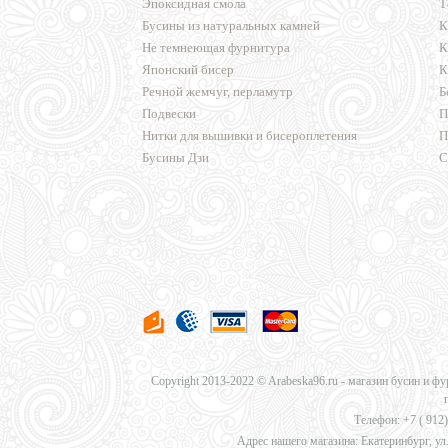
Эпоксидная смола
Т
Бусины из натуральных камней
К
Не темнеющая фурнитура
К
Японский бисер
К
Речной жемчуг, перламутр
Б
Подвески
П
Нитки для вышивки и бисероплетения
П
Бусины Дзи
С
Copyright 2013-2022 © Arabeska96.ru - магазин бусин и ф
Телефон: +7 (
912)
Адрес нашего магазина: Екатеринбург, ул.