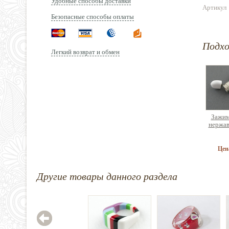
Удобные способы доставки
Артикул
Безопасные способы оплаты
Подх
Легкий возврат и обмен
Зажим
нержав
Цен
Другие товары данного раздела
Орга
сборк
б