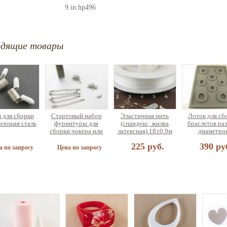
9.in.hp496
одящие товары
 для сборки
Стартовый набор
Эластичная нить
Лоток для сб
еющая сталь
фурнитуры для
(спандекс, жилка
браслетов ра
сборки чокера или
латексная) 18±0.9м
диаметро
браслета (на 5
225 руб.
390 ру
украшений)
а по запросу
Цена по запросу
найзер для
и украшений
ольшой