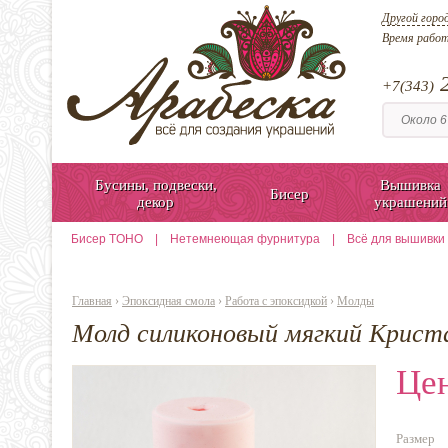
Другой горо
Время рабо
2
+7(343)
Бусины, подвески,
Вышивка
Бисер
декор
украшений
Бисер TOHO
|
Нетемнеющая фурнитура
|
Всё для вышивки
Главная
›
Эпоксидная смола
›
Работа с эпоксидкой
›
Молды
Молд силиконовый мягкий Крист
Цен
Размер