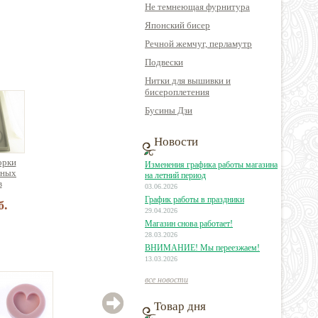
Не темнеющая фурнитура
Японский бисер
Речной жемчуг, перламутр
Подвески
Нитки для вышивки и
бисероплетения
Бусины Дзи
Новости
орки
Изменения графика работы магазина
зных
на летний период
в
03.06.2026
График работы в праздники
б.
29.04.2026
Магазин снова работает!
28.03.2026
ВНИМАНИЕ! Мы переезжаем!
13.03.2026
все новости
Товар дня