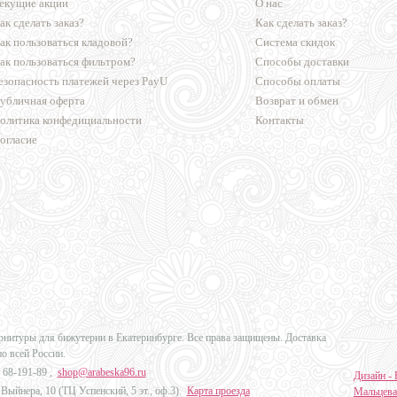
екущие акции
О нас
ак сделать заказ?
Как сделать заказ?
ак пользоваться кладовой?
Система скидок
ак пользоваться фильтром?
Способы доставки
езопасность платежей через PayU
Способы оплаты
убличная оферта
Возврат и обмен
олитика конфедициальности
Контакты
огласие
урнитуры для бижутерии в Екатеринбурге. Все права защищены. Доставка
по всей России.
 68-191-89
,
shop@arabeska96.ru
Дизайн - 
Выйнера, 10 (ТЦ Успенский, 5 эт., оф.3).
Карта проезда
Мальцева