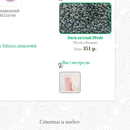
иликоновый
Молд силиконовый
Молд силиконовый
Молд
ий Сердце
мягкий Кольцо
мягкий Кольцо
мя
Бисер круглый Miyuki
0 руб.
50 руб.
50 руб.
Miyuki (Япония)
ы
,
Работа с эпоксидкой
,
351 р.
Цена:
Вы смотрели
Статьи и видео