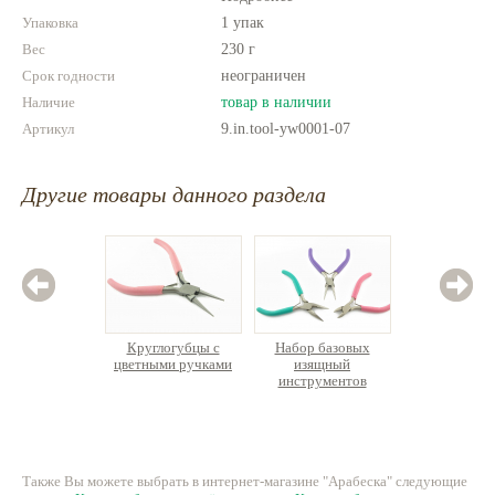
Упаковка
1 упак
Вес
230 г
Срок годности
неограничен
Наличие
товар в наличии
Артикул
9.in.tool-yw0001-07
Другие товары данного раздела
Круглогубцы с
Набор базовых
Круг
цветными ручками
изящный
инструментов
307 руб.
1400 руб.
30
Также Вы можете выбрать в интернет-магазине "Арабеска" следующие