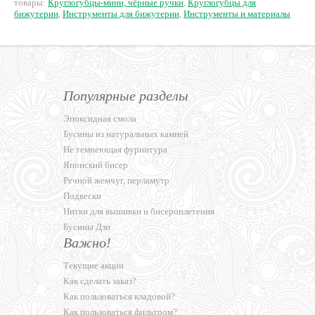
товары:
Круглогубцы-мини, чёрные ручки
,
Круглогубцы для
бижутерии
,
Инструменты для бижутерии
,
Инструменты и материалы
Популярные разделы
Эпоксидная смола
Бусины из натуральных камней
Не темнеющая фурнитура
Японский бисер
Речной жемчуг, перламутр
Подвески
Нитки для вышивки и бисероплетения
Бусины Дзи
Важно!
Текущие акции
Как сделать заказ?
Как пользоваться кладовой?
Как пользоваться фильтром?