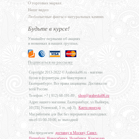
О торговых марках
Наше видео
Любопытные факты о натуральных камнях
Будьте в курсе!
Узнавайте первыми об акциях
и новинках в наших группах:
Подписаться на рассылку
Copyright 2013-2022 © Arabeska96.ru - магазин
бусин и фурнитуры для бижутерии в
Екатеринбурге. Все права защищены. Доставка по
всей России.
Телефон: +7 (
912) 68-191-89
,
shop@arabeska96.ru
Адрес нашего магазина: Екатеринбург, ул.Выйнера,
10 (ТЦ Успенский, 5 эт., оф.3).
Карта проезда
Мы работаем для Вас без перерывов и выходных:
пн-сб 11:00-19:00, вс выходной
Мы предлагаем
доставку в Москву, Санкт-
Петербург, Новосибирск, Челябинск, Краснодар,