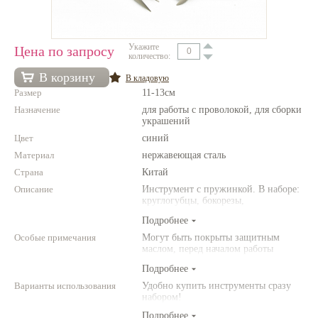
Нетемнеющая фурнитура
Всё для вышивки
Укажите
Цена по запросу
количество:
Проволока
В корзину
В кладовую
Размер
11-13см
Натуральные камни
Назначение
для работы с проволокой, для сборки
Каталог
украшений
Цвет
синий
Новинки!
Материал
нержавеющая сталь
Страна
Китай
Фотофорум
Описание
Инструмент с пружинкой. В наборе:
О магазине
круглогубцы, бокорезы,
плоскогубцы. Имеют ручки с
Подробнее
нескользящим покрытием. Сделаны
из высокоуглеродистой
Особые примечания
Могут быть покрыты защитным
нержавеющей стали.
маслом, перед началом работы
рекомендуется протереть мягкой
Подробнее
тряпочкой.
Варианты использования
Удобно купить инструменты сразу
набором!
Подробнее