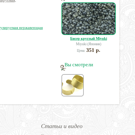
лируемая,
19.21мм
регулируемая металл
Зв
еющая сталь
нержавеющая сталь
17.3м
нерж
0 руб.
95 руб.
40 руб.
регулируемая нержавеющая
Бисер круглый Miyuki
Miyuki (Япония)
351 р.
Цена:
Вы смотрели
Статьи и видео