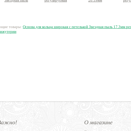
Звездная пыль
регулируемая
20.19мм
регу
17.3мм регулируемая
нержавеющая сталь
нержавеющая сталь
нержав
нержавеющая сталь
68 руб.
88 руб.
95 руб.
9
ующие товары:
Основа для кольца широкая с петелькой Звездная пыль 17.3мм 
бижутерии
Важно!
О магазине