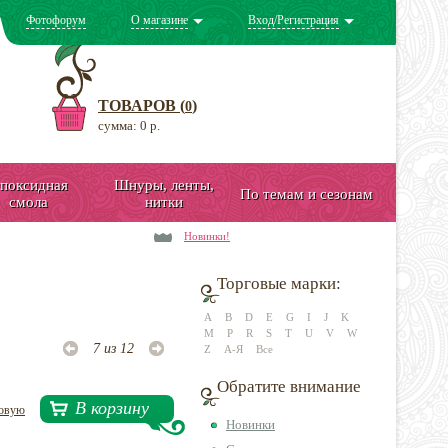
Фотофорум
О магазине
Вход/Регистрация
ТОВАРОВ (
)
0
сумма: 0 р.
поксидная
Шнуры, ленты,
По темам и сезонам
смола
нитки
Новинки!
Торговые марки:
A
B
D
E
G
I
J
K
M
P
R
S
T
U
V
W
7 из 12
Z
А-Я
Все
Обратите внимание
В корзину
довую
Новинки