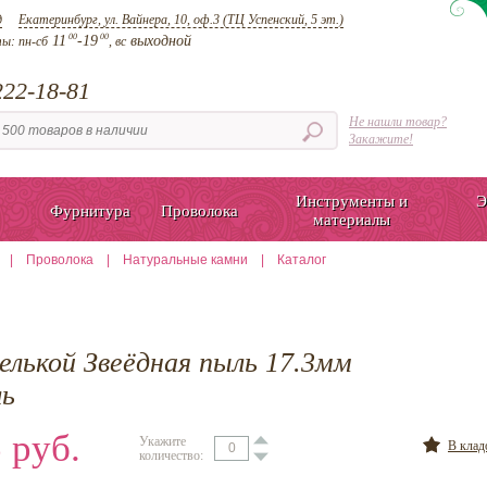
д
Екатеринбург, ул. Вайнера, 10, оф.3 (ТЦ Успенский, 5 эт.)
00
00
11
-19
выходной
ты:
пн-сб
, вс
22-18-81
Не нашли товар?
Закажите!
Инструменты и
Э
Фурнитура
Проволока
материалы
|
Проволока
|
Натуральные камни
|
Каталог
елькой Звеёдная пыль 17.3мм
ль
 руб.
Укажите
В кла
количество: