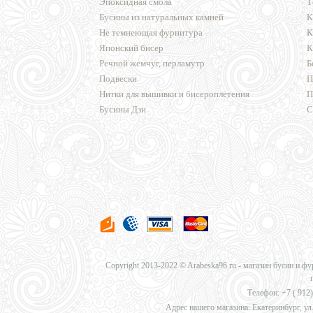
Эпоксидная смола
Т
Бусины из натуральных камней
К
Не темнеющая фурнитура
К
Японский бисер
К
Речной жемчуг, перламутр
Б
Подвески
П
Нитки для вышивки и бисероплетения
П
Бусины Дзи
С
Copyright 2013-2022 © Arabeska96.ru - магазин бусин и ф
Телефон: +7 (
912)
Адрес нашего магазина: Екатеринбург, ул.