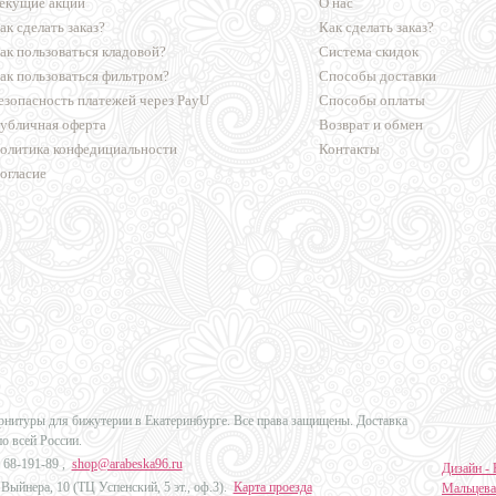
екущие акции
О нас
ак сделать заказ?
Как сделать заказ?
ак пользоваться кладовой?
Система скидок
ак пользоваться фильтром?
Способы доставки
езопасность платежей через PayU
Способы оплаты
убличная оферта
Возврат и обмен
олитика конфедициальности
Контакты
огласие
урнитуры для бижутерии в Екатеринбурге. Все права защищены. Доставка
по всей России.
 68-191-89
,
shop@arabeska96.ru
Дизайн - 
Выйнера, 10 (ТЦ Успенский, 5 эт., оф.3).
Карта проезда
Мальцева