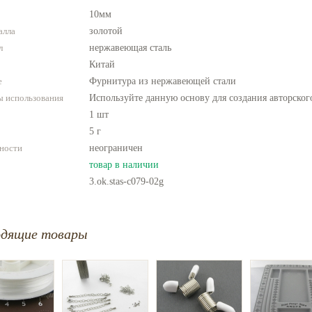
10мм
алла
золотой
л
нержавеющая сталь
Китай
е
Фурнитура из нержавеющей стали
 использования
Используйте данную основу для создания авторског
1 шт
5 г
ности
неограничен
товар в наличии
3.ok.stas-c079-02g
одящие товары