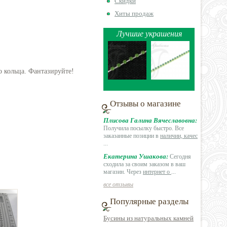
Скидки
Хиты продаж
Лучшие украшения
о кольца. Фантазируйте!
Отзывы о магазине
Плисова Галина Вячеславовна:
Получила посылку быстро. Все
заказанные позиции в
наличии, качес
...
Екатерина Ушакова:
Сегодня
сходила за своим заказом в ваш
магазин. Через
интернет о
...
все отзывы
Популярные разделы
Бусины из натуральных камней