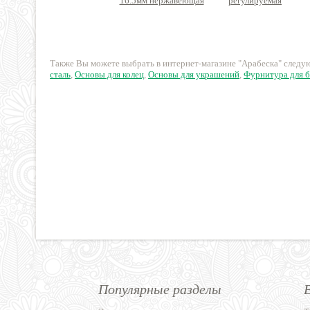
16.5мм нержавеющая
регулируемая
сталь
нержавеющая сталь
95 руб.
55 руб.
Также Вы можете выбрать в интернет-магазине "Арабеска" след
сталь
,
Основы для колец
,
Основы для украшений
,
Фурнитура для 
Популярные разделы