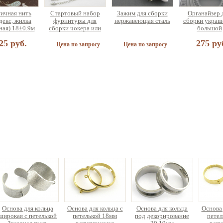
ичная нить
Стартовый набор
Зажим для сборки
Органайзер 
декс, жилка
фурнитуры для
нержавеющая сталь
сборки украш
ная) 18±0.9м
сборки чокера или
большой
браслета (на 5
25 руб.
275 ру
украшений)
Цена по запросу
Цена по запросу
 для сборки
етов разных
аметров
90 руб.
Основа для кольца
Основа для кольца с
Основа для кольца
Основа 
широкая с петелькой
петелькой 18мм
под декорирование
петел