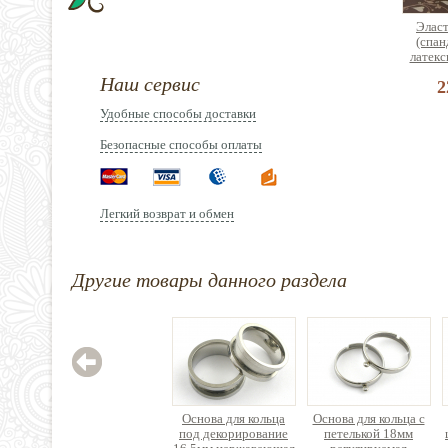
Эласт
(спан
латекс
Наш сервис
2
Удобные способы доставки
Безопасные способы оплаты
Лоток
Легкий возврат и обмен
брасл
ди
3
Другие товары данного раздела
Основа для кольца
Основа для кольца с
под декорирование
петелькой 18мм