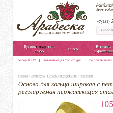
Другой горо
Время рабо
2
+7(343)
Бусины, подвески,
Вышивка
Бисер
декор
украшений
Бисер TOHO
|
Нетемнеющая фурнитура
|
Всё для вышивки
Главная
›
Фурнитура
›
Основы для украшений
›
Для колец
Основа для кольца широкая с пет
регулируемая нержавеющая ста
105