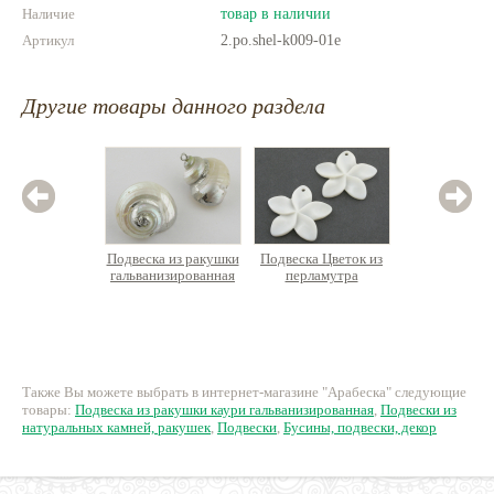
Наличие
товар в наличии
Артикул
2.po.shel-k009-01e
Другие товары данного раздела
Подвеска из ракушки
Подвеска Цветок из
Кольцо-к
гальванизированная
перламутра
натураль
150 руб.
140 руб.
2
Также Вы можете выбрать в интернет-магазине "Арабеска" следующие
товары:
Подвеска из ракушки каури гальванизированная
,
Подвески из
натуральных камней, ракушек
,
Подвески
,
Бусины, подвески, декор