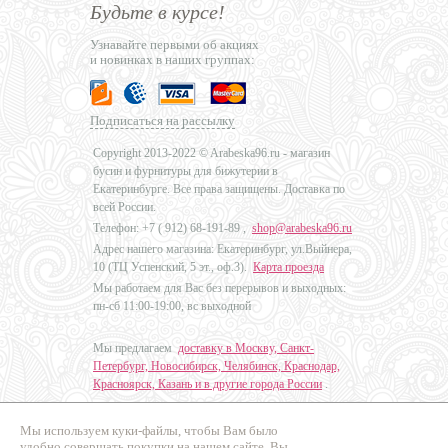
Будьте в курсе!
Узнавайте первыми об акциях
и новинках в наших группах:
Подписаться на рассылку
Copyright 2013-2022 © Arabeska96.ru - магазин
бусин и фурнитуры для бижутерии в
Екатеринбурге. Все права защищены. Доставка по
всей России.
Телефон: +7 (
912) 68-191-89
,
shop@arabeska96.ru
Адрес нашего магазина: Екатеринбург, ул.Выйнера,
10 (ТЦ Успенский, 5 эт., оф.3).
Карта проезда
Мы работаем для Вас без перерывов и выходных:
пн-сб 11:00-19:00, вс выходной
Мы предлагаем
доставку в Москву, Санкт-
Петербург, Новосибирск, Челябинск, Краснодар,
Красноярск, Казань и в другие города России
.
Мы используем куки-файлы, чтобы Вам было
Дизайн - Наталья Мальцева
удобно совершать покупки на нашем сайте. Вы