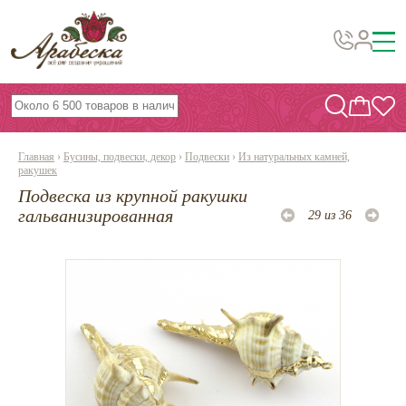
Бусины, подвески, декор
Бисер
Главная
›
Бусины, подвески, декор
›
Подвески
›
Из натуральных камней,
Вышивка украшений
ракушек
Подвеска из крупной ракушки
Фурнитура
гальванизированная
29 из 36
Проволока
Инструменты и материалы
Эпоксидная смола
Шнуры, ленты, нитки
По темам и сезонам
Бисер TOHO