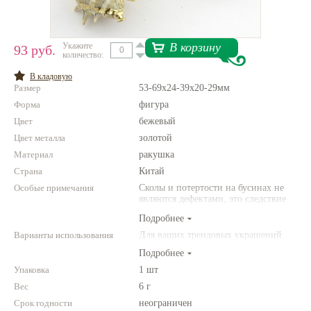
Нетемнеющая фурнитура
Всё для вышивки
В корзину
Укажите
93 руб.
количество:
Проволока
В кладовую
Размер
53-69x24-39x20-29мм
Натуральные камни
Форма
фигура
Каталог
Цвет
бежевый
Цвет металла
золотой
Новинки!
Материал
ракушка
Страна
Китай
Фотофорум
О магазине
Особые примечания
Сколы и потертости на бусинах не
являются дефектами, это следствие
неоднородной структуры
Подробнее
природного камня. Цвет и размер
товара может отличаться от
Варианты использования
Для ваших трендовых украшений
представленных на фото.
Подробнее
Упаковка
1 шт
Вес
6 г
Срок годности
неограничен