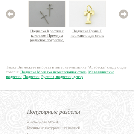
Подвеска Крестик с
Подвеска Буква T
Подвеск
колечком Премиум
нержавеющая сталь
Прямо
родиевое покрытие,
Премиум
латунь
покрыт
198 руб.
43 руб.
12
Также Вы можете выбрать в интернет-магазине "Арабеска" следующие
товары:
Подвеска Монетка нержавеющая сталь
,
Металлические
подвески
,
Подвески
,
Бусины, подвески, декор
Популярные разделы
Эпоксидная смола
Бусины из натуральных камней