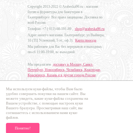
Copyright 2013-2022 © Arabeska96.ru - магазин
бусин и фурнитуры для бижутерии в
Екатеринбурге. Все права защищены. Доставка по
всей России.
Телефон: +7 (
912) 68-191-89
,
shop@arabeska96.ru
Адрес нашего магазина: Екатеринбург, ул.Выйнера,
10 (ТЦ Успенский, 5 эт., оф.3).
Карта проезда
Мы работаем для Вас без перерывов и выходных:
пн-сб 11:00-19:00, вс выходной
Мы предлагаем
доставку в Москву, Санкт-
Петербург, Новосибирск, Челябинск, Краснодар,
Красноярск, Казань и в другие города России
.
Мы используем куки-файлы, чтобы Вам было
Дизайн - Наталья Мальцева
удобно совершать покупки на нашем сайте. Вы
можете увидеть, какие куки-файлы сохранены на
Продвижение сайтов
Вашем устройстве, с помощью настроек куки
Промо Эксперт
Вашего бразуера. Просматривая наш сайт, вы
соглашаетесь с использованием нами куки-
файлов.
Понятно!