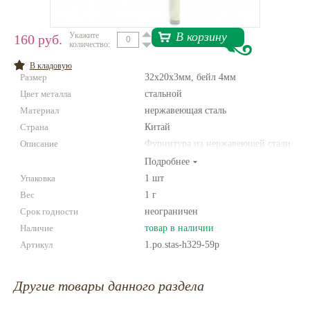
Нетемнеющая фурнитура
В корзину
Укажите
160 руб.
количество:
Всё для вышивки
В кладовую
Проволока
Размер
32х20х3мм, бейл 4мм
Цвет металла
Натуральные камни
стальной
Материал
нержавеющая сталь
Каталог
Страна
Китай
Новинки!
Описание
Фурнитура из нержавеющей стали
Подробнее
Фотофорум
Упаковка
1 шт
О магазине
Вес
1 г
Срок годности
неограничен
Наличие
товар в наличии
Артикул
1.po.stas-h329-59p
Другие товары данного раздела