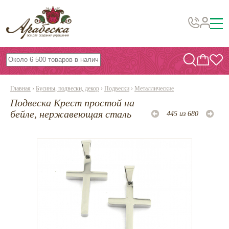
Бусины, подвески, декор
Бисер
Главная
›
Бусины, подвески, декор
›
Подвески
›
Металлические
Вышивка украшений
Подвеска Крест простой на
Фурнитура
бейле, нержавеющая сталь
445 из 680
Проволока
Инструменты и материалы
Эпоксидная смола
Шнуры, ленты, нитки
По темам и сезонам
Бисер TOHO