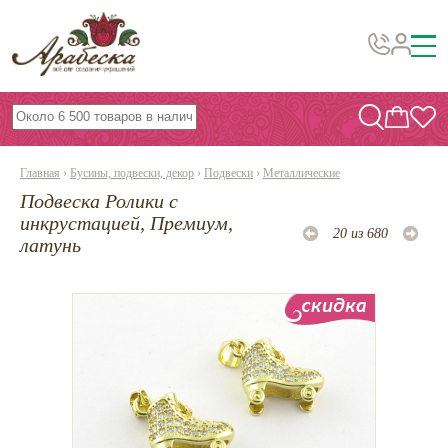
Бусины, подвески, декор
Бисер
Главная
›
Бусины, подвески, декор
›
Подвески
›
Металлические
Вышивка украшений
Подвеска Ролики с
Фурнитура
инкрустацией, Премиум,
20 из 680
латунь
Проволока
Инструменты и материалы
Эпоксидная смола
Шнуры, ленты, нитки
По темам и сезонам
Бисер TOHO