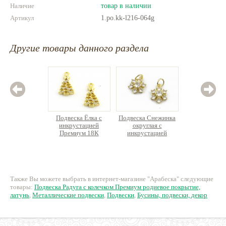
Наличие
товар в наличии
Артикул
1.po.kk-l216-064g
Другие товары данного раздела
Подвеска Ёлка с
Подвеска Снежинка
Подве
инкрустацией
округлая с
ассим
Премиум 18К
инкрустацией
Прем
позолота, латунь
Премиум класса 14К
по
позолота, латунь
136.85 руб.
190 руб.
12
Также Вы можете выбрать в интернет-магазине "Арабеска" следующие
товары:
Подвеска Радуга с колечком Премиум родиевое покрытие,
латунь
,
Металлические подвески
,
Подвески
,
Бусины, подвески, декор