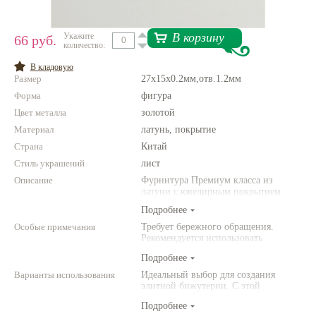
Нетемнеющая фурнитура
В корзину
Укажите
66 руб.
количество:
Всё для вышивки
В кладовую
Проволока
Размер
27х15х0.2мм,отв.1.2мм
Форма
Натуральные камни
фигура
Цвет металла
золотой
Каталог
Материал
латунь, покрытие
Новинки!
Страна
Китай
Стиль украшений
лист
Фотофорум
Описание
Фурнитура Премиум класса из
О магазине
латуни с ювелирным покрытием
Подробнее
Особые примечания
Требует бережного обращения.
Рекомендуется использовать
инструменты (например,
Подробнее
американского производства).
Варианты использования
Идеальный выбор для создания
элитной бижутерии. С этой
фурнитурой Ваши украшения станут
Подробнее
выглядеть по-настоящему роскошно!