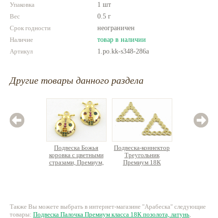
Упаковка
1 шт
Вес
0.5 г
Срок годности
неограничен
Наличие
товар в наличии
Артикул
1.po.kk-s348-286a
Другие товары данного раздела
Подвеска Божья
Подвеска-коннектор
Подвеска
коровка с цветными
Треугольник
колечк
стразами, Премиум,
Премиум 18К
класса 1
18К позолота, латунь
позолота, латунь
латунь, 
237 руб.
149 руб.
22
Также Вы можете выбрать в интернет-магазине "Арабеска" следующие
товары:
Подвеска Палочка Премиум класса 18К позолота, латунь
,