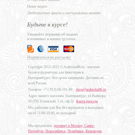
Наше видео
Любопытные факты о натуральных камнях
Будьте в курсе!
Узнавайте первыми об акциях
и новинках в наших группах:
Подписаться на рассылку
Copyright 2013-2022 © Arabeska96.ru - магазин
бусин и фурнитуры для бижутерии в
Екатеринбурге. Все права защищены. Доставка по
всей России.
Телефон: +7 (
912) 68-191-89
,
shop@arabeska96.ru
Адрес нашего магазина: Екатеринбург, ул.Выйнера,
10 (ТЦ Успенский, 5 эт., оф.3).
Карта проезда
Мы работаем для Вас без перерывов и выходных:
пн-сб 11:00-19:00, вс выходной
Мы предлагаем
доставку в Москву, Санкт-
Петербург, Новосибирск, Челябинск, Краснодар,