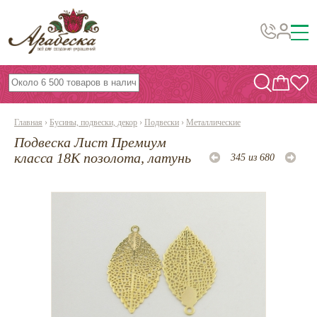
Бусины, подвески, декор
Бисер
Главная
›
Бусины, подвески, декор
›
Подвески
›
Металлические
Вышивка украшений
Подвеска Лист Премиум
Фурнитура
класса 18К позолота, латунь
345 из 680
Проволока
Инструменты и материалы
Эпоксидная смола
Шнуры, ленты, нитки
По темам и сезонам
Бисер TOHO