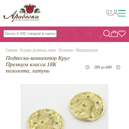
Бусины, подвески, декор
Бисер
Главная
›
Бусины, подвески, декор
›
Подвески
›
Металлические
Вышивка украшений
Подвеска-коннектор Круг
Фурнитура
Премиум класса 18К
289 из 680
позолота, латунь
Проволока
Инструменты и материалы
Эпоксидная смола
Шнуры, ленты, нитки
По темам и сезонам
Бисер TOHO