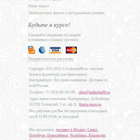
Наше видео
Любопытные факты о натуральных камнях
Будьте в курсе!
Узнавайте первыми об акциях
и новинках в наших группах:
Подписаться на рассылку
Copyright 2013-2022 © Arabeska96.ru - магазин
бусин и фурнитуры для бижутерии в
Екатеринбурге. Все права защищены. Доставка по
всей России.
Телефон: +7 (
912) 68-191-89
,
shop@arabeska96.ru
Адрес нашего магазина: Екатеринбург, ул.Выйнера,
10 (ТЦ Успенский, 5 эт., оф.3).
Карта проезда
Мы работаем для Вас без перерывов и выходных:
пн-сб 11:00-19:00, вс выходной
Мы предлагаем
доставку в Москву, Санкт-
Петербург, Новосибирск, Челябинск, Краснодар,