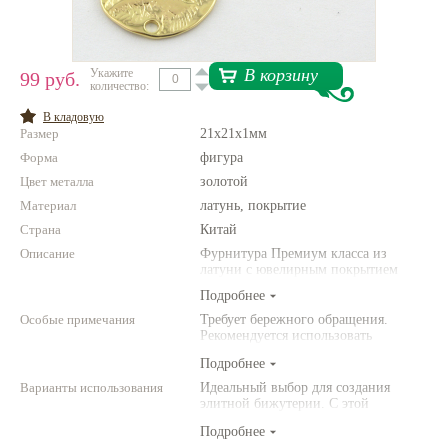
Нетемнеющая фурнитура
Всё для вышивки
В корзину
Укажите
99 руб.
количество:
Проволока
В кладовую
Размер
21x21x1мм
Натуральные камни
Форма
фигура
Каталог
Цвет металла
золотой
Материал
Новинки!
латунь, покрытие
Страна
Китай
Описание
Фотофорум
Фурнитура Премиум класса из
О магазине
латуни с ювелирным покрытием
Подробнее
Особые примечания
Требует бережного обращения.
Рекомендуется использовать
инструменты (например,
Подробнее
американского производства).
Варианты использования
Идеальный выбор для создания
элитной бижутерии. С этой
фурнитурой Ваши украшения станут
Подробнее
выглядеть по-настоящему роскошно!