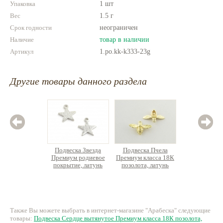
Упаковка
1 шт
Вес
1.5 г
Срок годности
неограничен
Наличие
товар в наличии
Артикул
1.po.kk-k333-23g
Другие товары данного раздела
Подвеска Звезда
Подвеска Пчела
Подвес
Премиум родиевое
Премиум класса 18К
Премиум
покрытие, латунь
позолота, латунь
позолот
инкр
35 руб.
105 руб.
17
Также Вы можете выбрать в интернет-магазине "Арабеска" следующие
товары:
Подвеска Сердце вытянутое Премиум класса 18К позолота,