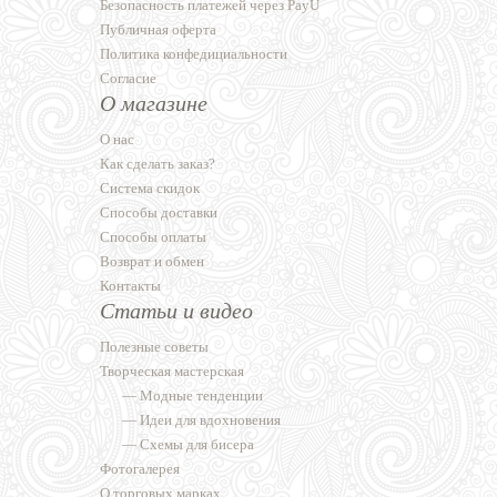
Безопасность платежей через PayU
Публичная оферта
Политика конфедициальности
Согласие
О магазине
О нас
Как сделать заказ?
Система скидок
Способы доставки
Способы оплаты
Возврат и обмен
Контакты
Статьи и видео
Полезные советы
Творческая мастерская
—
Модные тенденции
—
Идеи для вдохновения
—
Схемы для бисера
Фотогалерея
О торговых марках