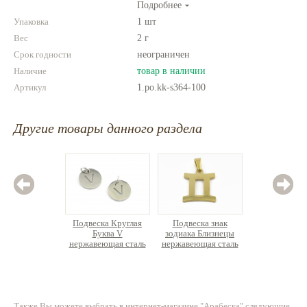
Подробнее
выглядеть по-настоящему роскошно!
Упаковка
1 шт
Вес
2 г
Срок годности
неограничен
Наличие
товар в наличии
Артикул
1.po.kk-s364-100
Другие товары данного раздела
Подвеска Круглая
Подвеска знак
Подвеск
Буква V
зодиака Близнецы
зв
нержавеющая сталь
нержавеющая сталь
нержаве
ст
70 руб.
59.50 руб.
7
Также Вы можете выбрать в интернет-магазине "Арабеска" следующие