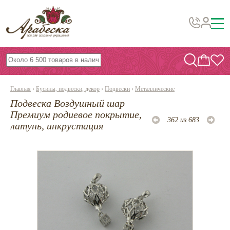
Бусины, подвески, декор
Бисер
Главная
›
Бусины, подвески, декор
›
Подвески
›
Металлические
Вышивка украшений
Подвеска Воздушный шар
Фурнитура
Премиум родиевое покрытие,
362 из 683
латунь, инкрустация
Проволока
Инструменты и материалы
Эпоксидная смола
Шнуры, ленты, нитки
По темам и сезонам
Бисер TOHO