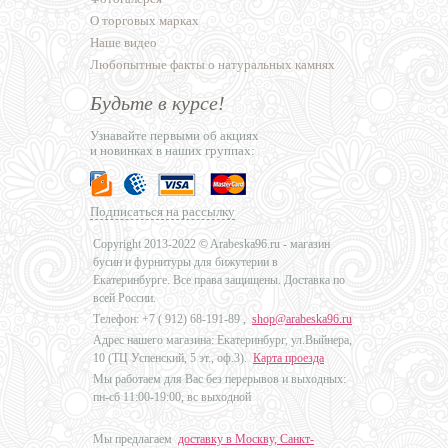
О торговых марках
Наше видео
Любопытные факты о натуральных камнях
Будьте в курсе!
Узнавайте первыми об акциях
и новинках в наших группах:
Подписаться на рассылку
Copyright 2013-2022 © Arabeska96.ru - магазин
бусин и фурнитуры для бижутерии в
Екатеринбурге. Все права защищены. Доставка по
всей России.
Телефон: +7 (
912) 68-191-89
,
shop@arabeska96.ru
Адрес нашего магазина: Екатеринбург, ул.Выйнера,
10 (ТЦ Успенский, 5 эт., оф.3).
Карта проезда
Мы работаем для Вас без перерывов и выходных:
пн-сб 11:00-19:00, вс выходной
Мы предлагаем
доставку в Москву, Санкт-