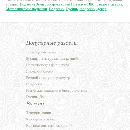
товары:
Подвеска Змея с инкрустацией Премиум 18К позолота, латунь
,
Металлические подвески
,
Подвески
,
Бусины, подвески, декор
Популярные разделы
Эпоксидная смола
Бусины из натуральных камней
Не темнеющая фурнитура
Японский бисер
Речной жемчуг, перламутр
Подвески
Нитки для вышивки и бисероплетения
Бусины Дзи
Важно!
Текущие акции
Как сделать заказ?
Как пользоваться кладовой?