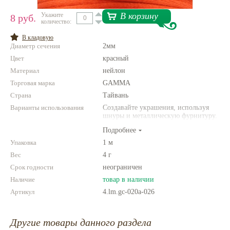
В корзину
Укажите
Нетемнеющая фурнитура
8 руб.
количество:
Всё для вышивки
В кладовую
Диаметр сечения
2мм
Проволока
Цвет
красный
Натуральные камни
Материал
нейлон
Торговая марка
GAMMA
Каталог
Страна
Тайвань
Новинки!
Варианты использования
Создавайте украшения, используя
шнуры и металлическую фурнитуру.
Фантазируйте!
Фотофорум
Подробнее
О магазине
Упаковка
1 м
Вес
4 г
Срок годности
неограничен
Наличие
товар в наличии
Артикул
4.lm.gc-020a-026
Другие товары данного раздела