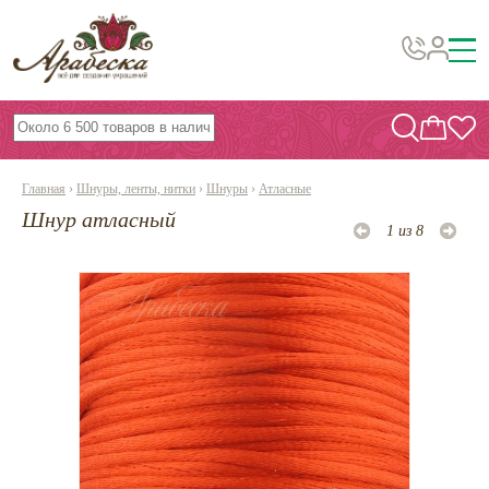
Бусины, подвески, декор
Бисер
Главная
›
Шнуры, ленты, нитки
›
Шнуры
›
Атласные
Вышивка украшений
Шнур атласный
1 из 8
Фурнитура
Проволока
Инструменты и материалы
Эпоксидная смола
Шнуры, ленты, нитки
По темам и сезонам
Бисер TOHO