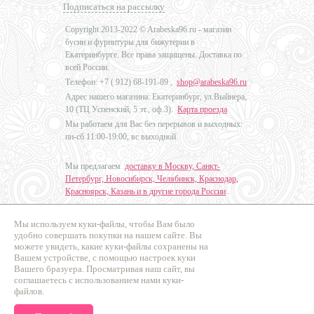
Подписаться на рассылку
Copyright 2013-2022 © Arabeska96.ru - магазин
бусин и фурнитуры для бижутерии в
Екатеринбурге. Все права защищены. Доставка по
всей России.
Телефон: +7 (
912) 68-191-89
,
shop@arabeska96.ru
Адрес нашего магазина: Екатеринбург, ул.Выйнера,
10 (ТЦ Успенский, 5 эт., оф.3).
Карта проезда
Мы работаем для Вас без перерывов и выходных:
пн-сб 11:00-19:00, вс выходной
Мы предлагаем
доставку в Москву, Санкт-
Петербург, Новосибирск, Челябинск, Краснодар,
Красноярск, Казань и в другие города России
.
Мы используем куки-файлы, чтобы Вам было
Дизайн - Наталья Мальцева
удобно совершать покупки на нашем сайте. Вы
можете увидеть, какие куки-файлы сохранены на
Продвижение сайтов
Вашем устройстве, с помощью настроек куки
Промо Эксперт
Вашего бразуера. Просматривая наш сайт, вы
соглашаетесь с использованием нами куки-
файлов.