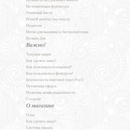
Не темнеющая фурнитура
Японский бисер
Речной жемчуг, перламутр
Подвески
Нитки для вышивки и бисероплетения
Бусины Дзи
Важно!
Текущие акции
Как сделать заказ?
Как пользоваться кладовой?
Как пользоваться фильтром?
Безопасность платежей через PayU
Публичная оферта
Политика конфедициальности
Согласие
О магазине
О нас
Как сделать заказ?
Система скидок