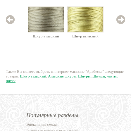
Шнур атласный
Шнур атласный
Шнур 
8 руб.
8 руб.
8
Также Вы можете выбрать в интернет-магазине "Арабеска" следующие
товары:
Шнур атласный
,
Атласные шнуры
,
Шнуры
,
Шнуры, ленты,
нитки
Популярные разделы
Эпоксидная смола
Бусины из натуральных камней