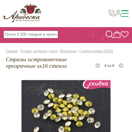
Бусины, подвески, декор
Бисер
Главная
›
Бусины, подвески, декор
›
Кристаллы
›
Стразы клеевые #2028
Вышивка украшений
Стразы остроконечные
Фурнитура
прозрачные ss16 стекло
4 из 6
Проволока
Инструменты и материалы
Эпоксидная смола
Шнуры, ленты, нитки
По темам и сезонам
Бисер TOHO