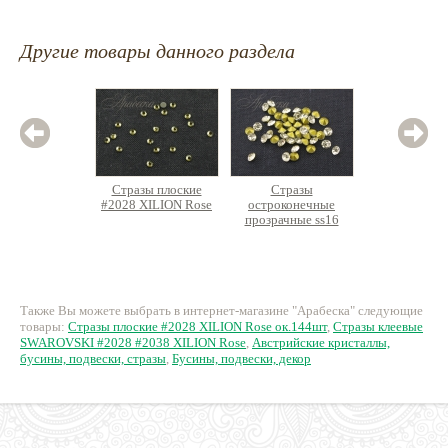
Другие товары данного раздела
Стразы плоские
Стразы
Страз
#2028 XILION Rose
остроконечные
#2028 X
прозрачные ss16
стекло
72 руб.
54 руб.
7
Также Вы можете выбрать в интернет-магазине "Арабеска" следующие
товары:
Стразы плоские #2028 XILION Rose ок.144шт
,
Стразы клеевые
SWAROVSKI #2028 #2038 XILION Rose
,
Австрийские кристаллы,
бусины, подвески, стразы
,
Бусины, подвески, декор