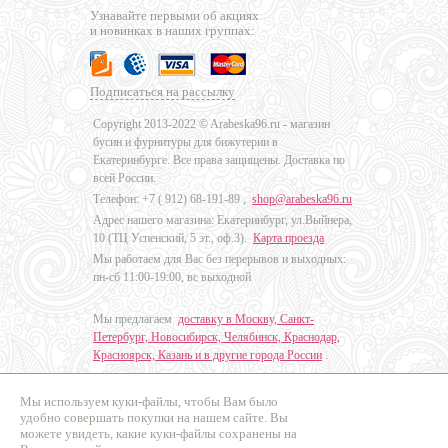
Узнавайте первыми об акциях
и новинках в наших группах:
Подписаться на рассылку
Copyright 2013-2022 © Arabeska96.ru - магазин
бусин и фурнитуры для бижутерии в
Екатеринбурге. Все права защищены. Доставка по
всей России.
Телефон: +7 (
912) 68-191-89
,
shop@arabeska96.ru
Адрес нашего магазина: Екатеринбург, ул.Выйнера,
10 (ТЦ Успенский, 5 эт., оф.3).
Карта проезда
Мы работаем для Вас без перерывов и выходных:
пн-сб 11:00-19:00, вс выходной
Мы предлагаем
доставку в Москву, Санкт-
Петербург, Новосибирск, Челябинск, Краснодар,
Красноярск, Казань и в другие города России
.
Мы используем куки-файлы, чтобы Вам было
Дизайн - Наталья Мальцева
удобно совершать покупки на нашем сайте. Вы
можете увидеть, какие куки-файлы сохранены на
Продвижение сайтов