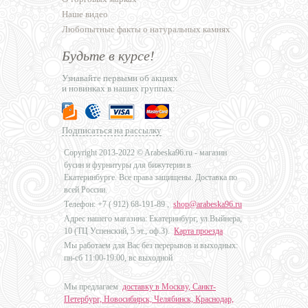
Наше видео
Любопытные факты о натуральных камнях
Будьте в курсе!
Узнавайте первыми об акциях
и новинках в наших группах:
Подписаться на рассылку
Copyright 2013-2022 © Arabeska96.ru - магазин
бусин и фурнитуры для бижутерии в
Екатеринбурге. Все права защищены. Доставка по
всей России.
Телефон: +7 (
912) 68-191-89
,
shop@arabeska96.ru
Адрес нашего магазина: Екатеринбург, ул.Выйнера,
10 (ТЦ Успенский, 5 эт., оф.3).
Карта проезда
Мы работаем для Вас без перерывов и выходных:
пн-сб 11:00-19:00, вс выходной
Мы предлагаем
доставку в Москву, Санкт-
Петербург, Новосибирск, Челябинск, Краснодар,