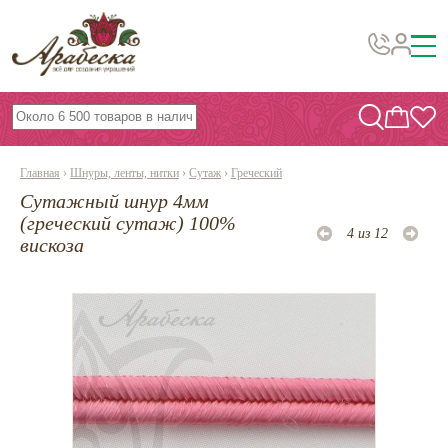
Бусины, подвески, декор
Бисер
Главная
›
Шнуры, ленты, нитки
›
Сутаж
›
Греческий
Вышивка украшений
Сутажный шнур 4мм
Фурнитура
(греческий сутаж) 100%
4 из 12
вискоза
Проволока
Инструменты и материалы
Эпоксидная смола
Шнуры, ленты, нитки
По темам и сезонам
Бисер TOHO