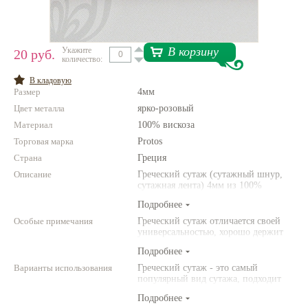
Нетемнеющая фурнитура
Всё для вышивки
В корзину
Укажите
20 руб.
количество:
Проволока
В кладовую
Размер
4мм
Натуральные камни
Цвет металла
ярко-розовый
Каталог
Материал
100% вискоза
Торговая марка
Новинки!
Protos
Страна
Греция
Описание
Фотофорум
Греческий сутаж (сутажный шнур,
О магазине
сутажная лента) 4мм из 100%
вискозы
Подробнее
Особые примечания
Греческий сутаж отличается своей
универсальностью, хорошо держит
форму, не мягкий. Все необходимые
Подробнее
материалы и инструменты для
вышивки украшений из сутажа, а
Варианты использования
Греческий сутаж - это самый
также другие виды сутажа Вы
популярный вид сутажа, подходит
найдете в нашем магазине.
для большинства видов украшений.
Подробнее
Для миниатюрных украшений