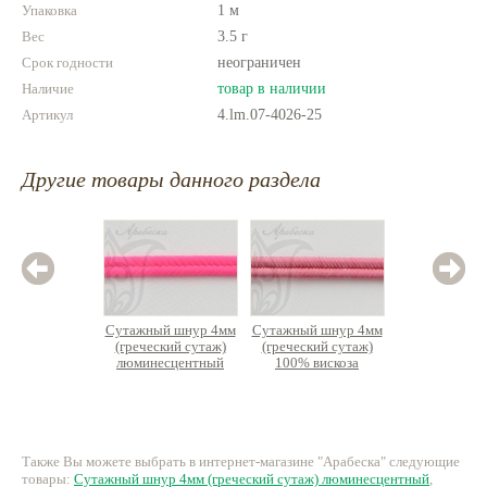
рекомендуем более мягкие виды,
Упаковка
1 м
например, чешский сутаж. Сутаж
Вес
3.5 г
используется для вышивки
прекрасных богатых колье, серег,
Срок годности
неограничен
колец и других благородных
Наличие
товар в наличии
украшений.
Артикул
4.lm.07-4026-25
Другие товары данного раздела
Сутажный шнур 4мм
Сутажный шнур 4мм
Сутажны
(греческий сутаж)
(греческий сутаж)
(гречес
люминесцентный
100% вискоза
100%
24 руб.
20 руб.
2
Также Вы можете выбрать в интернет-магазине "Арабеска" следующие
товары:
Сутажный шнур 4мм (греческий сутаж) люминесцентный
,