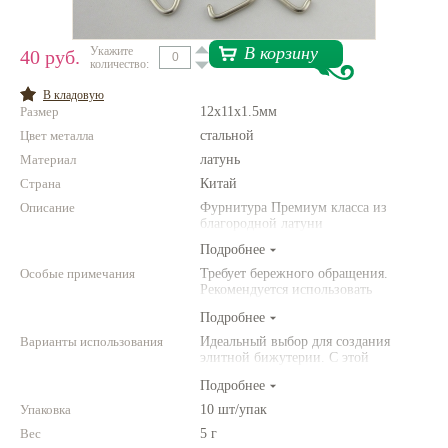
Нетемнеющая фурнитура
В корзину
Укажите
40 руб.
количество:
Всё для вышивки
В кладовую
Проволока
Размер
12х11х1.5мм
Цвет металла
Натуральные камни
стальной
Материал
латунь
Каталог
Страна
Китай
Новинки!
Описание
Фурнитура Премиум класса из
благородной латуни
Подробнее
Фотофорум
О магазине
Особые примечания
Требует бережного обращения.
Рекомендуется использовать
инструменты (например,
Подробнее
американского производства).
Варианты использования
Идеальный выбор для создания
элитной бижутерии. С этой
фурнитурой Ваши украшения станут
Подробнее
выглядеть по-настоящему роскошно!
Упаковка
10 шт/упак
Вес
5 г