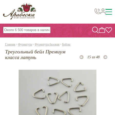
Бусины, подвески, декор
Бисер
Главная
›
Фурнитура
›
Фурнитура базовая
›
Бейлы
Вышивка украшений
Треугольный бейл Премиум
Фурнитура
класса латунь
15 из 48
Проволока
Инструменты и материалы
Эпоксидная смола
Шнуры, ленты, нитки
По темам и сезонам
Бисер TOHO