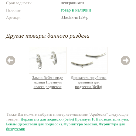
Срок годности
неограничен
Наличие
товар в наличии
Артикул
3.be.kk-m129-p
Другие товары данного раздела
Замок-бейл в виде
Держатель-трубочка
Держа
кольца Премиум
длинный для
подвески 
класса родиевое
подвески (бейл)
л
покрытие, латунь
нержавеющая сталь
200 руб.
35 руб.
19
Также Вы можете выбрать в интернет-магазине "Арабеска" следующие
товары:
Держатель для подвески (бейл) Премиум 18К позолота, латунь
,
Бейлы (держатели для подвесок)
,
Фурнитура базовая
,
Фурнитура для
бижутерии