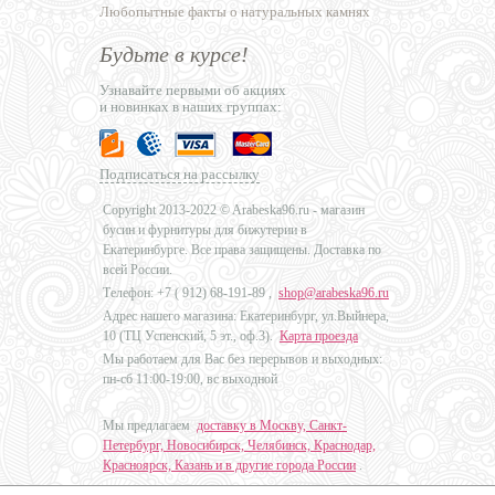
Любопытные факты о натуральных камнях
Будьте в курсе!
Узнавайте первыми об акциях
и новинках в наших группах:
Подписаться на рассылку
Copyright 2013-2022 © Arabeska96.ru - магазин
бусин и фурнитуры для бижутерии в
Екатеринбурге. Все права защищены. Доставка по
всей России.
Телефон: +7 (
912) 68-191-89
,
shop@arabeska96.ru
Адрес нашего магазина: Екатеринбург, ул.Выйнера,
10 (ТЦ Успенский, 5 эт., оф.3).
Карта проезда
Мы работаем для Вас без перерывов и выходных:
пн-сб 11:00-19:00, вс выходной
Мы предлагаем
доставку в Москву, Санкт-
Петербург, Новосибирск, Челябинск, Краснодар,
Красноярск, Казань и в другие города России
.