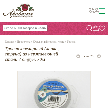
Бусины, подвески, декор
Бисер
Главная
›
Проволока
›
Ювелирный тросик, лента
›
Тросик
Вышивка украшений
Тросик ювелирный (ланка,
Фурнитура
струна) из нержавеющей
7 из 25
стали 7 струн, 70м
Проволока
Инструменты и материалы
Эпоксидная смола
Шнуры, ленты, нитки
По темам и сезонам
Бисер TOHO