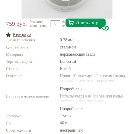
Нетемнеющая фурнитура
Всё для вышивки
В корзину
Укажите
759 руб.
количество:
Проволока
В кладовую
Диаметр сечения
0.38мм
Натуральные камни
Цвет металла
стальной
Каталог
Материал
нержавеющая сталь
Торговая марка
Новинки!
Benecreat
Страна
Китай
Описание
Фотофорум
Прочный ювелирный тросик (ланка,
О магазине
струна) с цветным покрытием
нейлон, сердечник тросика - струны
Подробнее
из стали
Варианты использования
Используется как основа для колье,
ожерелья, бус, браслетов
Подробнее
Упаковка
1 упак
Вес
46 г
Срок годности
неограничен