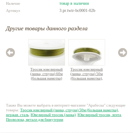
Наличие
товар в наличии
Артикул
3.pr.twir-bc0001-02b
Другие товары данного раздела
Тросик ювелирный
Тросик ювелирный
Тросик
(ланка, струна) 60м
(ланка, струна) 50м
(ланка, 
(большая намотка)
(большая намотка),
(больша
нержав. сталь
нержа
316 руб.
316 руб.
31
Также Вы можете выбрать в интернет-магазине "Арабеска" следующие
товары:
Тросик ювелирный (ланка, струна) 50м (большая намотка),
нержав. сталь
,
Ювелирный тросик (ланка)
,
Ювелирный тросик, лента
,
Проволока, металл для бижутерии