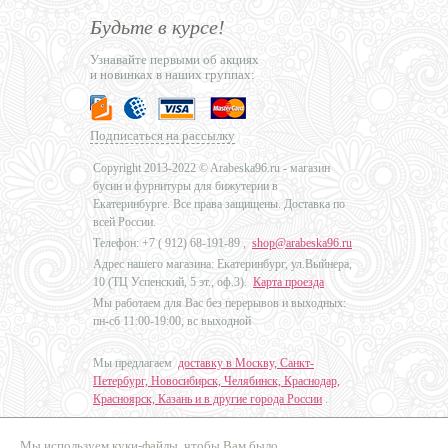
Будьте в курсе!
Узнавайте первыми об акциях
и новинках в наших группах:
Подписаться на рассылку
Copyright 2013-2022 © Arabeska96.ru - магазин
бусин и фурнитуры для бижутерии в
Екатеринбурге. Все права защищены. Доставка по
всей России.
Телефон: +7 (
912) 68-191-89
,
shop@arabeska96.ru
Адрес нашего магазина: Екатеринбург, ул.Выйнера,
10 (ТЦ Успенский, 5 эт., оф.3).
Карта проезда
Мы работаем для Вас без перерывов и выходных:
пн-сб 11:00-19:00, вс выходной
Мы предлагаем
доставку в Москву, Санкт-
Петербург, Новосибирск, Челябинск, Краснодар,
Красноярск, Казань и в другие города России
.
Мы используем куки-файлы, чтобы Вам было