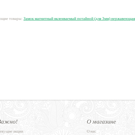
300 руб.
150 руб.
510 руб.
1
ующие товары:
Замок магнитный вклеиваемый потайной (для 3мм) нержавеющая
Важно!
О магазине
екущие акции
О нас