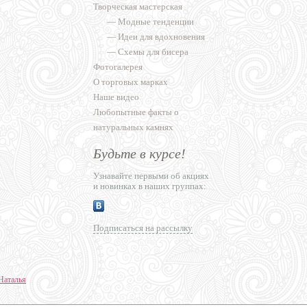
Творческая мастерская
—
Модные тенденции
—
Идеи для вдохновения
—
Схемы для бисера
Фотогалерея
О торговых марках
Наше видео
Любопытные факты о
натуральных камнях
Будьте в курсе!
Узнавайте первыми об акциях
и новинках в наших группах:
Подписаться на рассылку
Наталья