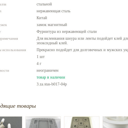
алла
стальной
л
нержавеющая сталь
Китай
ежек
замок магнитный
е
Фурнитура из нержавеющей стали
примечания
Для вклеивания шнура или ленты подойдет клей для
эпоксидный клей.
 использования
Прекрасно подойдет для долговечных и мужских у
1 шт
4 г
ности
неограничен
товар в наличии
3.za.stas-b017-04p
одящие товары