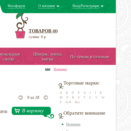
Фотофорум
О магазине
Вход/Регистрация
ТОВАРОВ (
)
0
сумма: 0 р.
поксидная
Шнуры, ленты,
По темам и сезонам
смола
нитки
Новинки!
Торговые марки:
A
B
D
E
G
I
J
K
9 из 18
M
P
R
S
T
U
V
W
Z
А-Я
Все
В корзину
довую
Обратите внимание
Новинки