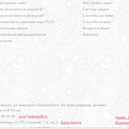
ак сделать заказ?
Как сделать заказ?
ак пользоваться кладовой?
Система скидок
ак пользоваться фильтром?
Способы доставки
езопасность платежей через PayU
Способы оплаты
убличная оферта
Возврат и обмен
олитика конфедициальности
Контакты
огласие
урнитуры для бижутерии в Екатеринбурге. Все права защищены. Доставка
по всей России.
 68-191-89
,
shop@arabeska96.ru
Дизайн - 
Выйнера, 10 (ТЦ Успенский, 5 эт., оф.3).
Карта проезда
Мальцева
ов и выходных: пн-сб 11:00-19:00, вс выходной