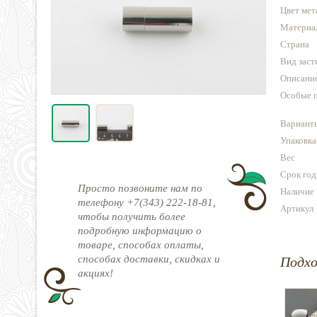
Цвет мет
Материа
Страна
Вид заст
Описани
Особые 
Варианты
Упаковка
Вес
Срок год
Просто позвоните нам по
Наличие
телефону +7(343) 222-18-81,
Артикул
чтобы получить более
подробную информацию о
товаре, способах оплаты,
способах доставки, скидках и
Подх
акциях!