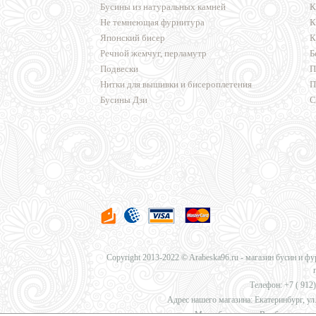
Бусины из натуральных камней
К
Не темнеющая фурнитура
К
Японский бисер
К
Речной жемчуг, перламутр
Б
Подвески
П
Нитки для вышивки и бисероплетения
П
Бусины Дзи
С
Copyright 2013-2022 © Arabeska96.ru - магазин бусин и ф
Телефон: +7 (
912)
Адрес нашего магазина: Екатеринбург, ул.
Мы работаем для Вас без перерыв