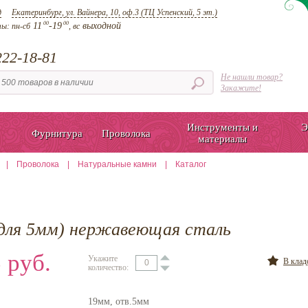
д
Екатеринбург, ул. Вайнера, 10, оф.3 (ТЦ Успенский, 5 эт.)
00
00
11
-19
выходной
ты:
пн-сб
, вс
22-18-81
Не нашли товар?
Закажите!
Инструменты и
Э
Фурнитура
Проволока
материалы
|
Проволока
|
Натуральные камни
|
Каталог
для 5мм) нержавеющая сталь
 руб.
Укажите
В кла
количество:
19мм, отв.5мм