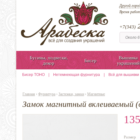
Другой горо
Время рабо
2
+7(343)
Бусины, подвески,
Вышивка
Бисер
декор
украшений
Бисер TOHO
|
Нетемнеющая фурнитура
|
Всё для вышивки
Главная
›
Фурнитура
›
Застежки, замки
›
Магнитные
Замок магнитный вклеиваемый (
135
Размер