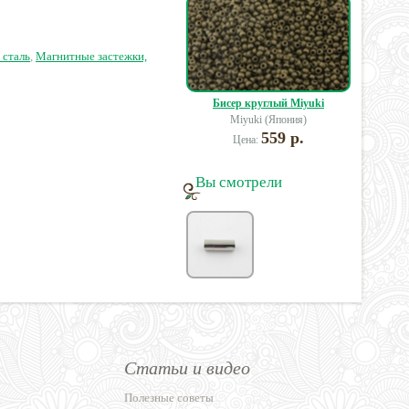
19 руб.
118 руб.
95 руб.
 сталь
,
Магнитные застежки,
Бисер круглый Miyuki
Miyuki (Япония)
559 р.
Цена:
Вы смотрели
Статьи и видео
Полезные советы