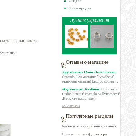
Скидки
Хиты продаж
Лучшие украшения
 металла, например,
крашений
Отзывы о магазине
Дружинина Нина Николаевна:
Спасибо Феи магазина "Арабеска",
отличный магазин!
Быстро собира
...
Мерзлякова Альбина:
Отличный
выбор и цены! спасибо за Лунасофты!
Жаль,
что ассортиме
...
все отзывы
Популярные разделы
Бусины из натуральных камней
Не темнеющая фурнитура