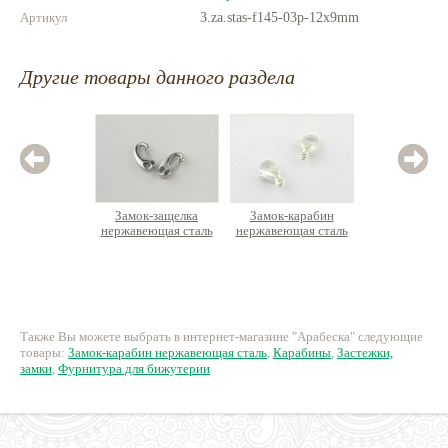
Артикул
3.za.stas-f145-03p-12x9mm
Другие товары данного раздела
Замок-защелка
Замок-карабин
Замок-
нержавеющая сталь
нержавеющая сталь
наборе 
удли
Премиу
покрыт
215 руб.
30 руб.
13
Также Вы можете выбрать в интернет-магазине "Арабеска" следующие
товары:
Замок-карабин нержавеющая сталь
,
Карабины
,
Застежки,
замки
,
Фурнитура для бижутерии