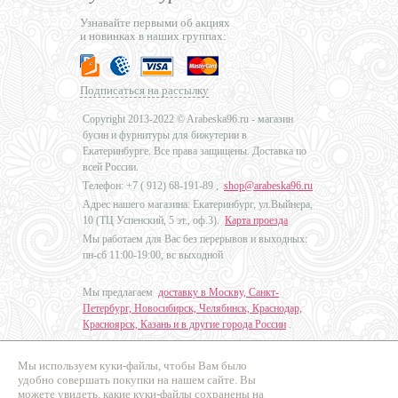
Узнавайте первыми об акциях
и новинках в наших группах:
Подписаться на рассылку
Copyright 2013-2022 © Arabeska96.ru - магазин
бусин и фурнитуры для бижутерии в
Екатеринбурге. Все права защищены. Доставка по
всей России.
Телефон: +7 (
912) 68-191-89
,
shop@arabeska96.ru
Адрес нашего магазина: Екатеринбург, ул.Выйнера,
10 (ТЦ Успенский, 5 эт., оф.3).
Карта проезда
Мы работаем для Вас без перерывов и выходных:
пн-сб 11:00-19:00, вс выходной
Мы предлагаем
доставку в Москву, Санкт-
Петербург, Новосибирск, Челябинск, Краснодар,
Красноярск, Казань и в другие города России
.
Мы используем куки-файлы, чтобы Вам было
Дизайн - Наталья Мальцева
удобно совершать покупки на нашем сайте. Вы
можете увидеть, какие куки-файлы сохранены на