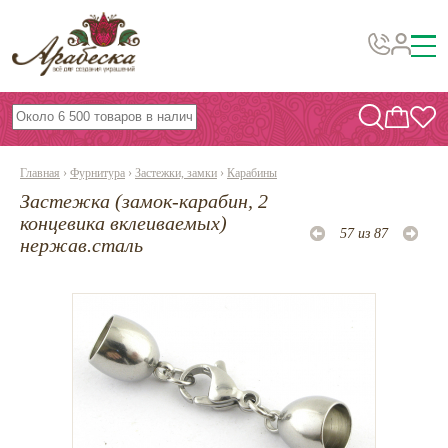
Бусины, подвески, декор
Бисер
Главная
›
Фурнитура
›
Застежки, замки
›
Карабины
Вышивка украшений
Застежка (замок-карабин, 2
Фурнитура
концевика вклеиваемых)
57 из 87
нержав.сталь
Проволока
Инструменты и материалы
Эпоксидная смола
Шнуры, ленты, нитки
По темам и сезонам
Бисер TOHO