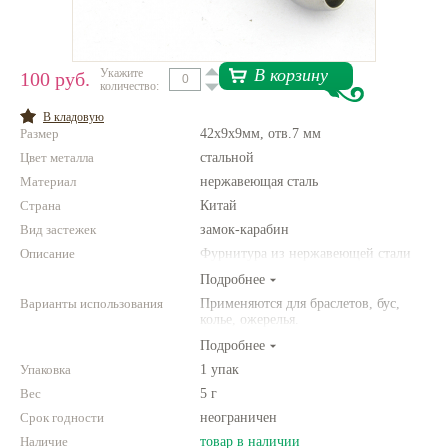
Нетемнеющая фурнитура
Всё для вышивки
В корзину
Укажите
100 руб.
количество:
Проволока
В кладовую
Размер
42x9x9мм, отв.7 мм
Натуральные камни
Цвет металла
стальной
Каталог
Материал
нержавеющая сталь
Страна
Новинки!
Китай
Вид застежек
замок-карабин
Описание
Фотофорум
Фурнитура из нержавеющей стали
О магазине
Подробнее
Варианты использования
Применяются для браслетов, бус,
колье, ожерелья.
Подробнее
Упаковка
1 упак
Вес
5 г
Срок годности
неограничен
Наличие
товар в наличии