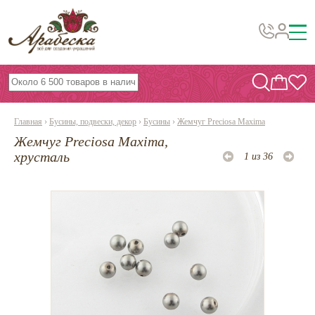
Бусины, подвески, декор
Бисер
Главная
›
Бусины, подвески, декор
›
Бусины
›
Жемчуг Preciosa Maxima
Вышивка украшений
Жемчуг Preciosa Maxima,
Фурнитура
хрусталь
1 из 36
Проволока
Инструменты и материалы
Эпоксидная смола
Шнуры, ленты, нитки
По темам и сезонам
Бисер TOHO