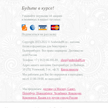
Будьте в курсе!
Узнавайте первыми об акциях
и новинках в наших группах:
Подписаться на рассылку
Copyright 2013-2022 © Arabeska96.ru - магазин
бусин и фурнитуры для бижутерии в
Екатеринбурге. Все права защищены. Доставка по
всей России.
Телефон: +7 (
912) 68-191-89
,
shop@arabeska96.ru
Адрес нашего магазина: Екатеринбург, ул.Выйнера,
10 (ТЦ Успенский, 5 эт., оф.3).
Карта проезда
Мы работаем для Вас без перерывов и выходных:
пн-сб 11:00-19:00, вс выходной
Мы предлагаем
доставку в Москву, Санкт-
Петербург, Новосибирск, Челябинск, Краснодар,
Красноярск, Казань и в другие города России
.