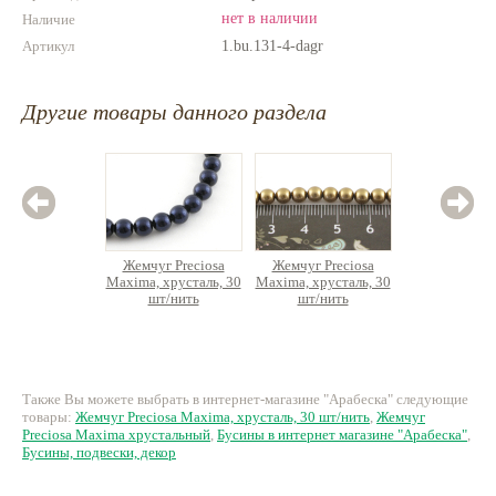
нет в наличии
Наличие
Артикул
1.bu.131-4-dagr
Другие товары данного раздела
Жемчуг Preciosa
Жемчуг Preciosa
Жемчуг
Maxima, хрусталь, 30
Maxima, хрусталь, 30
Maxima, 
шт/нить
шт/нить
шт
219 руб.
176 руб.
17
Также Вы можете выбрать в интернет-магазине "Арабеска" следующие
товары:
Жемчуг Preciosa Maxima, хрусталь, 30 шт/нить
,
Жемчуг
Preciosa Maxima хрустальный
,
Бусины в интернет магазине "Арабеска"
,
Бусины, подвески, декор