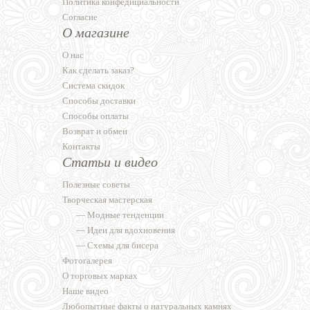
Политика конфедициальности
Согласие
О магазине
О нас
Как сделать заказ?
Система скидок
Способы доставки
Способы оплаты
Возврат и обмен
Контакты
Статьи и видео
Полезные советы
Творческая мастерская
—
Модные тенденции
—
Идеи для вдохновения
—
Схемы для бисера
Фотогалерея
О торговых марках
Наше видео
Любопытные факты о натуральных камнях