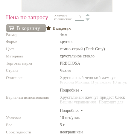
Нетемнеющая фурнитура
Укажите
Цена по запросу
количество:
Всё для вышивки
В корзину
В кладовую
Проволока
Размер
4мм
Натуральные камни
Форма
круглая
Цвет
темно-серый (Dark Grey)
Каталог
Материал
хрустальное стекло
Новинки!
Торговая марка
PRECIOSA
Страна
Чехия
Фотофорум
Описание
Хрустальный чешский жемчуг
О магазине
Preciosa Maxima. В упаковке 10 штук
Подробнее
Варианты использования
Хрустальный жемчуг придаст блеск
Вашим украшениям. Подходит для
создания элитной бижутерии
Подробнее
Упаковка
10 шт/упак
Вес
5 г
Срок годности
неограничен