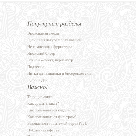
Популярные разделы
Эпоксидная смола
Бусины из натуральных камней
Не темнеющая фурнитура
Японский бисер
Речной жемчуг, перламутр
Подвески
Нитки для вышивки и бисероплетения
Бусины Дзи
Важно!
Текущие акции
Как сделать заказ?
Как пользоваться кладовой?
Как пользоваться фильтром?
Безопасность платежей через PayU
Публичная оферта