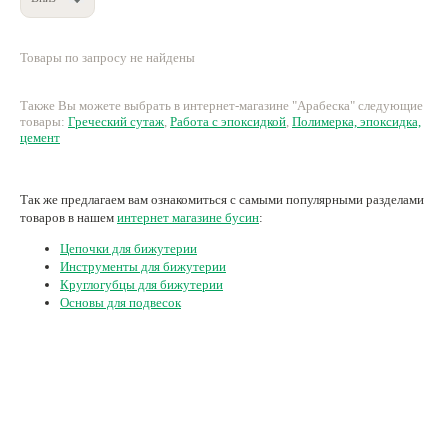
Нетемнеющая фурнитура
Товары по запросу не найдены
Всё для вышивки
Проволока
Также Вы можете выбрать в интернет-магазине "Арабеска" следующие
товары:
Греческий сутаж
,
Работа с эпоксидкой
,
Полимерка, эпоксидка,
Натуральные камни
цемент
Каталог
Так же предлагаем вам ознакомиться с самыми популярными разделами
Новинки!
товаров в нашем
интернет магазине бусин
:
Цепочки для бижутерии
Фотофорум
Инструменты для бижутерии
О магазине
Круглогубцы для бижутерии
Основы для подвесок