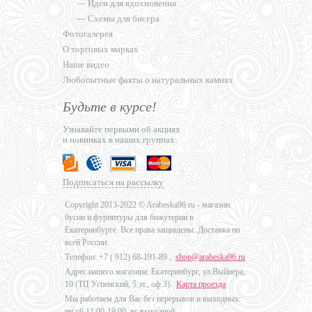
—
Идеи для вдохновения
—
Схемы для бисера
Фотогалерея
О торговых марках
Наше видео
Любопытные факты о натуральных камнях
Будьте в курсе!
Узнавайте первыми об акциях
и новинках в наших группах:
Подписаться на рассылку
Copyright 2013-2022 © Arabeska96.ru - магазин
бусин и фурнитуры для бижутерии в
Екатеринбурге. Все права защищены. Доставка по
всей России.
Телефон: +7 (
912) 68-191-89
,
shop@arabeska96.ru
Адрес нашего магазина: Екатеринбург, ул.Выйнера,
10 (ТЦ Успенский, 5 эт., оф.3).
Карта проезда
Мы работаем для Вас без перерывов и выходных:
пн-сб 11:00-19:00, вс выходной