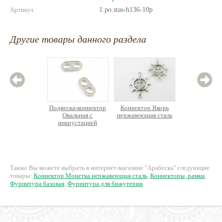
Артикул
1.po.stas-h136-10p
Другие товары данного раздела
Подвеска-коннектор
Коннектор Якорь
Конне
Овальная с
нержавеющая сталь
Зодиак
инкрустацией
нержаве
Премиум родиевое
покрытие, латунь
219.30 руб.
195.50 руб.
12
Также Вы можете выбрать в интернет-магазине "Арабеска" следующие
товары:
Коннектор Монетка нержавеющая сталь
,
Коннекторы, рамки
,
Фурнитура базовая
,
Фурнитура для бижутерии