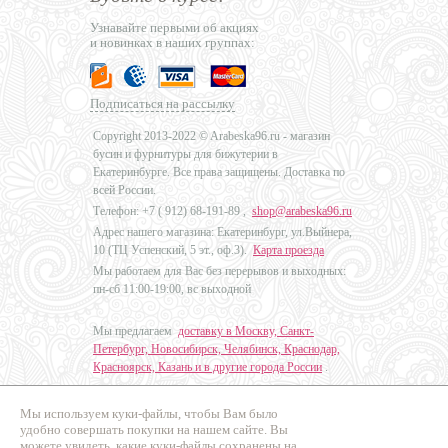
Узнавайте первыми об акциях
и новинках в наших группах:
Подписаться на рассылку
Copyright 2013-2022 © Arabeska96.ru - магазин
бусин и фурнитуры для бижутерии в
Екатеринбурге. Все права защищены. Доставка по
всей России.
Телефон: +7 (
912) 68-191-89
,
shop@arabeska96.ru
Адрес нашего магазина: Екатеринбург, ул.Выйнера,
10 (ТЦ Успенский, 5 эт., оф.3).
Карта проезда
Мы работаем для Вас без перерывов и выходных:
пн-сб 11:00-19:00, вс выходной
Мы предлагаем
доставку в Москву, Санкт-
Петербург, Новосибирск, Челябинск, Краснодар,
Красноярск, Казань и в другие города России
.
Мы используем куки-файлы, чтобы Вам было
Дизайн - Наталья Мальцева
удобно совершать покупки на нашем сайте. Вы
можете увидеть, какие куки-файлы сохранены на