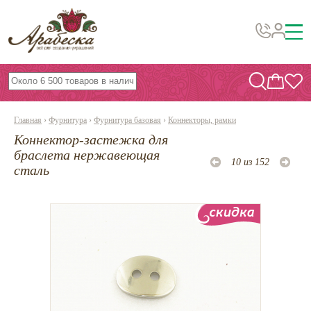
Бусины, подвески, декор
Бисер
Главная
›
Фурнитура
›
Фурнитура базовая
›
Коннекторы, рамки
Вышивка украшений
Коннектор-застежка для
Фурнитура
браслета нержавеющая
10 из 152
сталь
Проволока
Инструменты и материалы
Эпоксидная смола
Шнуры, ленты, нитки
По темам и сезонам
Бисер TOHO