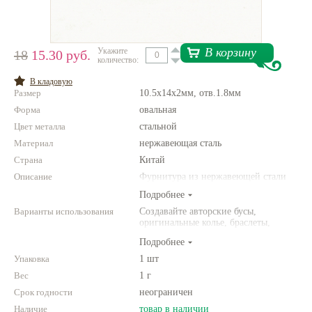
Нетемнеющая фурнитура
Всё для вышивки
В корзину
Укажите
18
15.30 руб.
количество:
Проволока
В кладовую
Размер
10.5х14х2мм, отв.1.8мм
Натуральные камни
Форма
овальная
Каталог
Цвет металла
стальной
Материал
Новинки!
нержавеющая сталь
Страна
Китай
Описание
Фотофорум
Фурнитура из нержавеющей стали
О магазине
Подробнее
Варианты использования
Создавайте авторские бусы,
оригинальные колье, браслеты,
броши и другие украшения.
Подробнее
Комбинируйте различные цвета и
размеры. Фантазируйте!
Упаковка
1 шт
Вес
1 г
Срок годности
неограничен
Наличие
товар в наличии