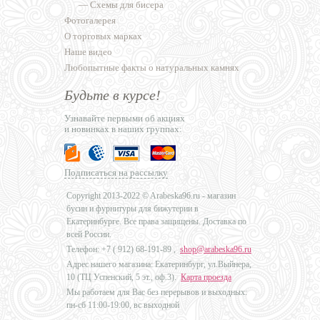
—
Схемы для бисера
Фотогалерея
О торговых марках
Наше видео
Любопытные факты о натуральных камнях
Будьте в курсе!
Узнавайте первыми об акциях
и новинках в наших группах:
Подписаться на рассылку
Copyright 2013-2022 © Arabeska96.ru - магазин
бусин и фурнитуры для бижутерии в
Екатеринбурге. Все права защищены. Доставка по
всей России.
Телефон: +7 (
912) 68-191-89
,
shop@arabeska96.ru
Адрес нашего магазина: Екатеринбург, ул.Выйнера,
10 (ТЦ Успенский, 5 эт., оф.3).
Карта проезда
Мы работаем для Вас без перерывов и выходных:
пн-сб 11:00-19:00, вс выходной