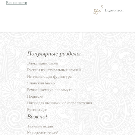
Все новости
Поделиться:
Популярные разделы
Эпоксидная смола
Бусины из натуральных камней
Не темнеющая фурнитура
Японский бисер
Речной жемчуг, перламутр
Подвески
Нитки для вышивки и бисероплетения
Бусины Дзи
Важно!
Текущие акции
Как сделать заказ?