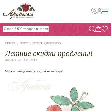
Бусины, подвески, декор
Бисер
Главная
-
Новости
-
Летние скидки продлены!
Вышивка украшений
Летние скидки продлены!
Фурнитура
Добавлено: 01.09.2013
Проволока
Милые рукодельницы и дорогие мастера!
Инструменты и материалы
Эпоксидная смола
Шнуры, ленты, нитки
По темам и сезонам
Бисер TOHO