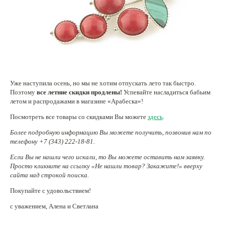
Нетемнеющая фурнитура
Всё для вышивки
Проволока
Натуральные камни
Уже наступила осень, но мы не хотим отпускать лето так быстро.
Каталог
Поэтому
все летние скидки продлены!
Успевайте насладиться бабьим
летом и распродажами в магазине «Арабеска»!
Новинки!
Посмотреть все товары со скидками Вы можете
здесь
.
Фотофорум
Более подробную информацию Вы можете получить, позвонив нам по
О магазине
телефону +7 (343) 222-18-81.
Если Вы не нашли чего искали, то Вы можете оставить нам заявку.
Просто кликните на ссылку «Не нашли товар? Закажите!» вверху
сайта над строкой поиска.
Покупайте с удовольствием!
с уважением, Алена и Светлана