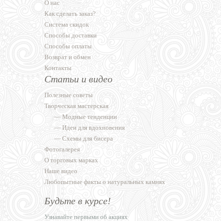
О нас
Как сделать заказ?
Система скидок
Способы доставки
Способы оплаты
Возврат и обмен
Контакты
Статьи и видео
Полезные советы
Творческая мастерская
—
Модные тенденции
—
Идеи для вдохновения
—
Схемы для бисера
Фотогалерея
О торговых марках
Наше видео
Любопытные факты о натуральных камнях
Будьте в курсе!
Узнавайте первыми об акциях