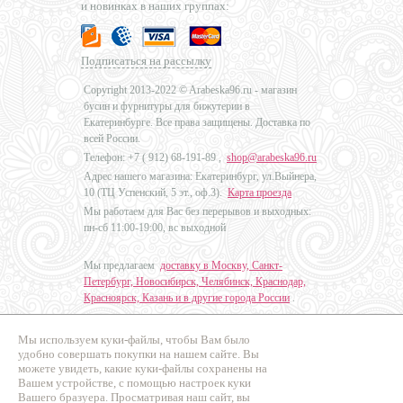
и новинках в наших группах:
Подписаться на рассылку
Copyright 2013-2022 © Arabeska96.ru - магазин
бусин и фурнитуры для бижутерии в
Екатеринбурге. Все права защищены. Доставка по
всей России.
Телефон: +7 (
912) 68-191-89
,
shop@arabeska96.ru
Адрес нашего магазина: Екатеринбург, ул.Выйнера,
10 (ТЦ Успенский, 5 эт., оф.3).
Карта проезда
Мы работаем для Вас без перерывов и выходных:
пн-сб 11:00-19:00, вс выходной
Мы предлагаем
доставку в Москву, Санкт-
Петербург, Новосибирск, Челябинск, Краснодар,
Красноярск, Казань и в другие города России
.
Мы используем куки-файлы, чтобы Вам было
Дизайн - Наталья Мальцева
удобно совершать покупки на нашем сайте. Вы
можете увидеть, какие куки-файлы сохранены на
Продвижение сайтов
Вашем устройстве, с помощью настроек куки
Промо Эксперт
Вашего бразуера. Просматривая наш сайт, вы