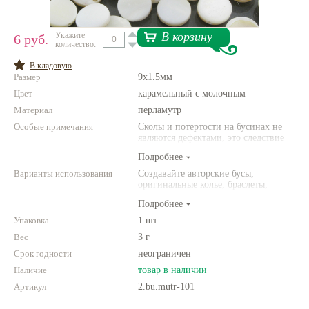
Нетемнеющая фурнитура
В корзину
Укажите
6 руб.
количество:
Всё для вышивки
В кладовую
Проволока
Размер
9х1.5мм
Цвет
Натуральные камни
карамельный с молочным
Материал
перламутр
Каталог
Особые примечания
Сколы и потертости на бусинах не
являются дефектами, это следствие
Новинки!
неоднородной структуры
Подробнее
природного камня. Цвет и размер
товара может отличаться от
Варианты использования
Создавайте авторские бусы,
Фотофорум
представленных на фото.
оригинальные колье, браслеты,
О магазине
броши и другие украшения.
Подробнее
Комбинируйте различные цвета и
размеры. Фантазируйте!
Упаковка
1 шт
Вес
3 г
Срок годности
неограничен
Наличие
товар в наличии
Артикул
2.bu.mutr-101