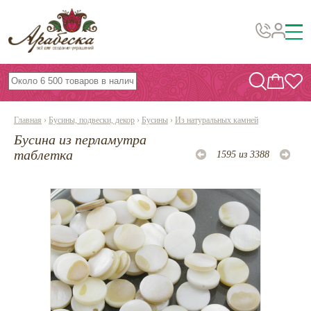
Бусины, подвески, декор
Бисер
Главная
›
Бусины, подвески, декор
›
Бусины
›
Из натуральных камней
Вышивка украшений
Бусина из перламутра
Фурнитура
таблетка
1595 из 3388
Проволока
Инструменты и материалы
Эпоксидная смола
Шнуры, ленты, нитки
По темам и сезонам
Бисер TOHO