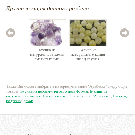
Другие товары данного раздела
Бусина из
Бусина из
Бус
натурального камня
натурального камня
натурал
аметист галька
кварц круглая
цитри
58 руб.
27 руб.
6
Также Вы можете выбрать в интернет-магазине "Арабеска" следующие
товары:
Бусина из перламутра барочной формы
,
Бусины из
натуральных камней
,
Бусины в интернет магазине "Арабеска"
,
Бусины,
подвески, декор