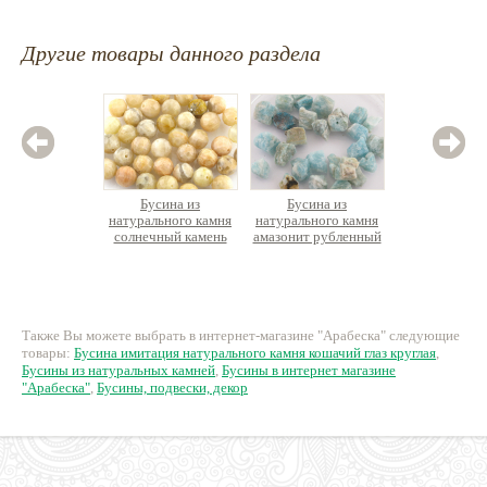
Другие товары данного раздела
Бусина из
Бусина из
Бус
натурального камня
натурального камня
натурал
солнечный камень
амазонит рубленный
оникс
круглую граненую
необработанный
камень, 15-7х10-5мм
бирюзово-зеленый
33 руб.
28 руб.
1
Также Вы можете выбрать в интернет-магазине "Арабеска" следующие
товары:
Бусина имитация натурального камня кошачий глаз круглая
,
Бусины из натуральных камней
,
Бусины в интернет магазине
"Арабеска"
,
Бусины, подвески, декор