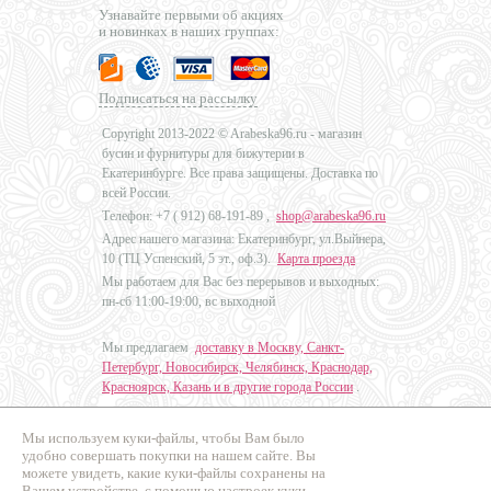
Узнавайте первыми об акциях
и новинках в наших группах:
Подписаться на рассылку
Copyright 2013-2022 © Arabeska96.ru - магазин
бусин и фурнитуры для бижутерии в
Екатеринбурге. Все права защищены. Доставка по
всей России.
Телефон: +7 (
912) 68-191-89
,
shop@arabeska96.ru
Адрес нашего магазина: Екатеринбург, ул.Выйнера,
10 (ТЦ Успенский, 5 эт., оф.3).
Карта проезда
Мы работаем для Вас без перерывов и выходных:
пн-сб 11:00-19:00, вс выходной
Мы предлагаем
доставку в Москву, Санкт-
Петербург, Новосибирск, Челябинск, Краснодар,
Красноярск, Казань и в другие города России
.
Мы используем куки-файлы, чтобы Вам было
Дизайн - Наталья Мальцева
удобно совершать покупки на нашем сайте. Вы
можете увидеть, какие куки-файлы сохранены на
Продвижение сайтов
Вашем устройстве, с помощью настроек куки