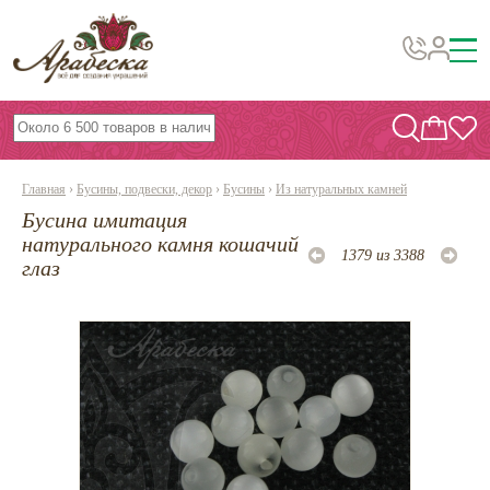
Бусины, подвески, декор
Бисер
Главная
›
Бусины, подвески, декор
›
Бусины
›
Из натуральных камней
Вышивка украшений
Бусина имитация
Фурнитура
натурального камня кошачий
1379 из 3388
глаз
Проволока
Инструменты и материалы
Эпоксидная смола
Шнуры, ленты, нитки
По темам и сезонам
Бисер TOHO