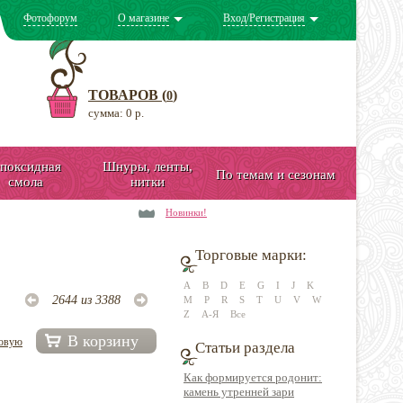
Фотофорум
О магазине
Вход/Регистрация
ТОВАРОВ (
)
0
сумма: 0 р.
поксидная
Шнуры, ленты,
По темам и сезонам
смола
нитки
Новинки!
Торговые марки:
A
B
D
E
G
I
J
K
2644 из 3388
M
P
R
S
T
U
V
W
Z
А-Я
Все
В корзину
довую
Статьи раздела
Как формируется родонит:
камень утренней зари