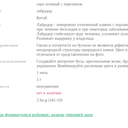
серо-зеленый с переливом
л
лабрадор
Китай
е
Лабрадор - невероятно утонченный камень с перла
при лечении бесплодия и при некоторых заболеван
Лабрадор стабизирует ауру человека, усиливает ск
Развивает выдержку у владельца.
примечания
Сколы и потертости на бусинах не являются дефекта
неоднородной структуры природного камня. Цвет и
отличаться от представленных на фото.
 использования
Создавайте авторские бусы, оригинальные колье, бр
украшения. Комбинируйте различные цвета и разме
1 нить
5 г
ности
неограничен
нет в наличии
2.bu.g-i341-11b
ак формируется родонит: камень утренней зари