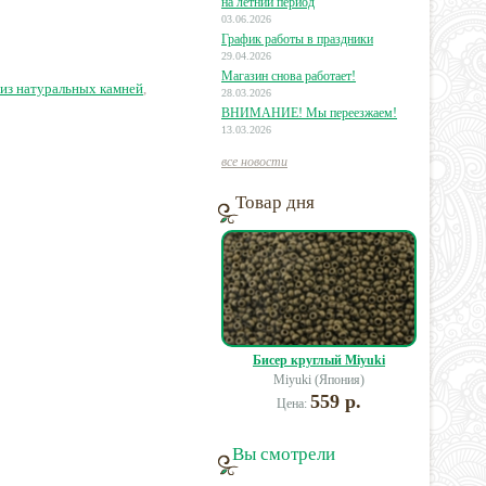
на летний период
дратная
многогранник
03.06.2026
График работы в праздники
29.04.2026
2 руб.
11 руб.
16 руб.
Магазин снова работает!
из натуральных камней
,
28.03.2026
ВНИМАНИЕ! Мы переезжаем!
13.03.2026
все новости
Товар дня
Бисер круглый Miyuki
Miyuki (Япония)
559 р.
Цена:
Вы смотрели