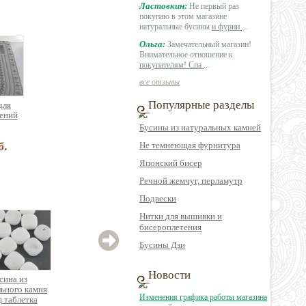
Ластовкин:
Не первый раз
покупаю в этом магазине
натуральные бусины
и фурни
...
Ольга:
Замечательный магазин!
Внимательное отношение к
покупателям! Спа
...
все отзывы
Популярные разделы
для
ений
Бусины из натуральных камней
б.
Не темнеющая фурнитура
Японский бисер
Речной жемчуг, перламутр
Подвески
Нитки для вышивки и
бисероплетения
Бусины Дзи
Новости
сина из
Бусина из
Бусина из
ьного камня
натурального камня
натурального камня
натур
Изменения графика работы магазина
ц таблетка
лабрадор
содалит круглая
кв