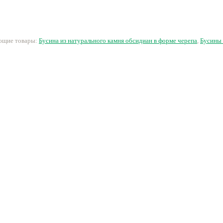
голтовка
граненая
ква
28 руб.
29 руб.
9 руб.
4
ующие товары:
Бусина из натурального камня обсидиан в форме черепа
,
Бусины 