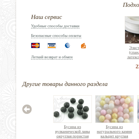
Подх
Наш сервис
Удобные способы доставки
Безопасные способы оплаты
Эласт
(спан
Легкий возврат и обмен
латекс
2
Другие товары данного раздела
Лоток
брасл
ди
3
Бусина из
Бусина из
вулканической лавы
натурального камня
округлая пористая
кальцит круглая