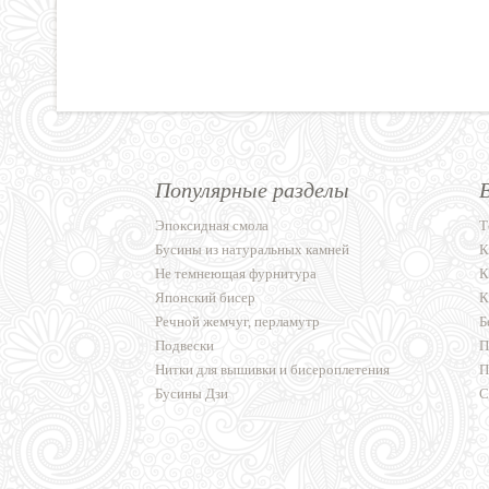
Популярные разделы
Эпоксидная смола
Т
Бусины из натуральных камней
К
Не темнеющая фурнитура
К
Японский бисер
К
Речной жемчуг, перламутр
Б
Подвески
П
Нитки для вышивки и бисероплетения
П
Бусины Дзи
С