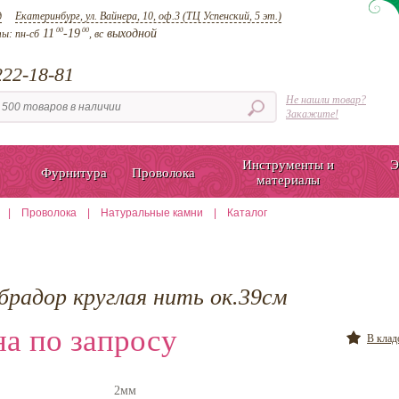
д
Екатеринбург, ул. Вайнера, 10, оф.3 (ТЦ Успенский, 5 эт.)
00
00
11
-19
выходной
ты:
пн-сб
, вс
22-18-81
Не нашли товар?
Закажите!
Инструменты и
Э
Фурнитура
Проволока
материалы
|
Проволока
|
Натуральные камни
|
Каталог
брадор круглая нить ок.39см
а по запросу
В кла
2мм