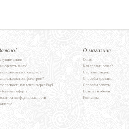
Важно!
О магазине
екущие акции
О нас
ак сделать заказ?
Как сделать заказ?
ак пользоваться кладовой?
Система скидок
ак пользоваться фильтром?
Способы доставки
езопасность платежей через PayU
Способы оплаты
убличная оферта
Возврат и обмен
олитика конфедициальности
Контакты
огласие