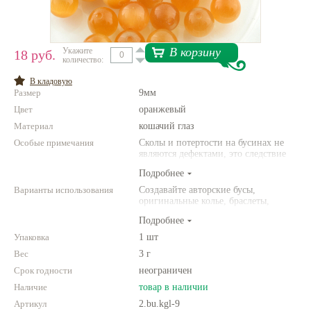
Нетемнеющая фурнитура
Всё для вышивки
В корзину
Укажите
18 руб.
количество:
Проволока
В кладовую
Размер
9мм
Натуральные камни
Цвет
оранжевый
Каталог
Материал
кошачий глаз
Особые примечания
Новинки!
Сколы и потертости на бусинах не
являются дефектами, это следствие
неоднородной структуры
Подробнее
Фотофорум
природного камня. Цвет и размер
О магазине
товара может отличаться от
Варианты использования
Создавайте авторские бусы,
представленных на фото.
оригинальные колье, браслеты,
броши и другие украшения.
Подробнее
Комбинируйте различные цвета и
размеры. Фантазируйте!
Упаковка
1 шт
Вес
3 г
Срок годности
неограничен
Наличие
товар в наличии
Артикул
2.bu.kgl-9