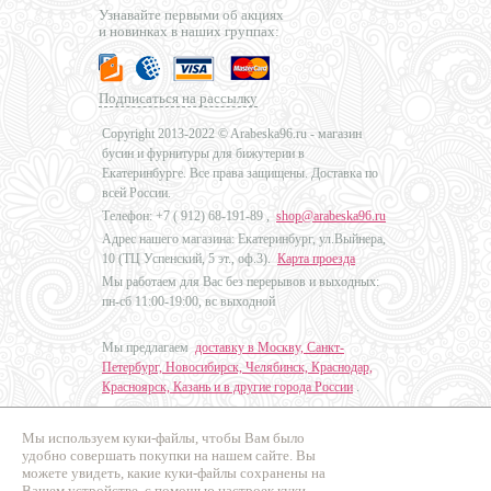
Узнавайте первыми об акциях
и новинках в наших группах:
Подписаться на рассылку
Copyright 2013-2022 © Arabeska96.ru - магазин
бусин и фурнитуры для бижутерии в
Екатеринбурге. Все права защищены. Доставка по
всей России.
Телефон: +7 (
912) 68-191-89
,
shop@arabeska96.ru
Адрес нашего магазина: Екатеринбург, ул.Выйнера,
10 (ТЦ Успенский, 5 эт., оф.3).
Карта проезда
Мы работаем для Вас без перерывов и выходных:
пн-сб 11:00-19:00, вс выходной
Мы предлагаем
доставку в Москву, Санкт-
Петербург, Новосибирск, Челябинск, Краснодар,
Красноярск, Казань и в другие города России
.
Мы используем куки-файлы, чтобы Вам было
Дизайн - Наталья Мальцева
удобно совершать покупки на нашем сайте. Вы
можете увидеть, какие куки-файлы сохранены на
Продвижение сайтов
Вашем устройстве, с помощью настроек куки