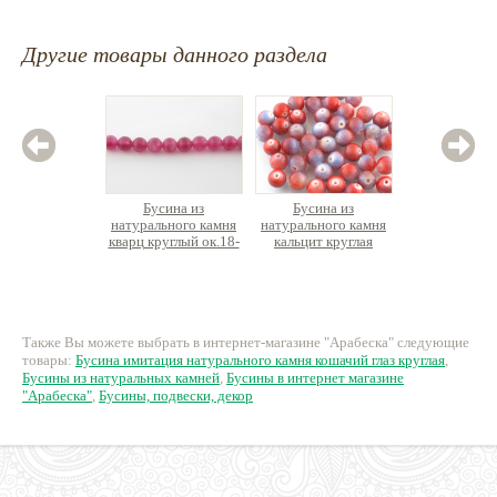
Другие товары данного раздела
Бусина из
Бусина из
Ж
натурального камня
натурального камня
орга
кварц круглый ок.18-
кальцит круглая
Майорика
19см
кругла
220 руб.
15 руб.
56
Также Вы можете выбрать в интернет-магазине "Арабеска" следующие
товары:
Бусина имитация натурального камня кошачий глаз круглая
,
Бусины из натуральных камней
,
Бусины в интернет магазине
"Арабеска"
,
Бусины, подвески, декор