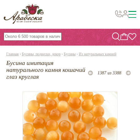
Бусины, подвески, декор
Бисер
Главная
›
Бусины, подвески, декор
›
Бусины
›
Из натуральных камней
Вышивка украшений
Бусина имитация
Фурнитура
натурального камня кошачий
1387 из 3388
глаз круглая
Проволока
Инструменты и материалы
Эпоксидная смола
Шнуры, ленты, нитки
По темам и сезонам
Бисер TOHO