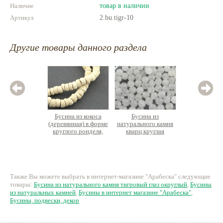
Наличие
товар в наличии
Артикул
2.bu.tigr-10
Другие товары данного раздела
Бусина из кокоса
Бусина из
Бусина
(деревянная) в форме
натурального камня
огр
круглого ронделя,
кварц круглая
натурал
нить ок.40см
граненая
содалит
шт
125 руб.
12 руб.
11
Также Вы можете выбрать в интернет-магазине "Арабеска" следующие
товары:
Бусина из натурального камня тигровый глаз округлый
,
Бусины
из натуральных камней
,
Бусины в интернет магазине "Арабеска"
,
Бусины, подвески, декор