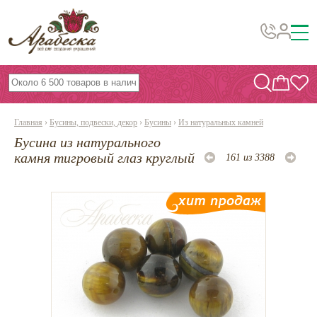
Бусины, подвески, декор
Бисер
Главная
›
Бусины, подвески, декор
›
Бусины
›
Из натуральных камней
Вышивка украшений
Бусина из натурального
Фурнитура
камня тигровый глаз круглый
161 из 3388
Проволока
Инструменты и материалы
Эпоксидная смола
Шнуры, ленты, нитки
По темам и сезонам
Бисер TOHO