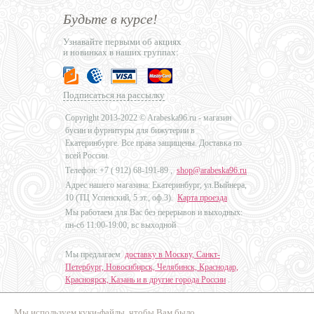
Будьте в курсе!
Узнавайте первыми об акциях
и новинках в наших группах:
Подписаться на рассылку
Copyright 2013-2022 © Arabeska96.ru - магазин
бусин и фурнитуры для бижутерии в
Екатеринбурге. Все права защищены. Доставка по
всей России.
Телефон: +7 (
912) 68-191-89
,
shop@arabeska96.ru
Адрес нашего магазина: Екатеринбург, ул.Выйнера,
10 (ТЦ Успенский, 5 эт., оф.3).
Карта проезда
Мы работаем для Вас без перерывов и выходных:
пн-сб 11:00-19:00, вс выходной
Мы предлагаем
доставку в Москву, Санкт-
Петербург, Новосибирск, Челябинск, Краснодар,
Красноярск, Казань и в другие города России
.
Мы используем куки-файлы, чтобы Вам было