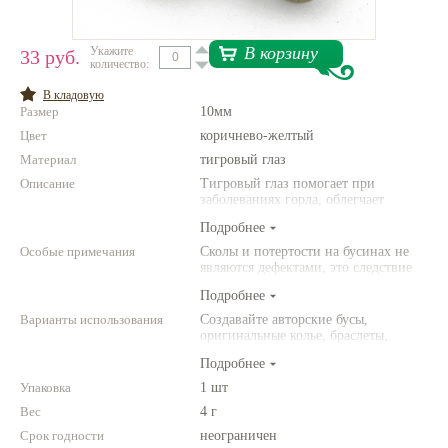
Нетемнеющая фурнитура
В корзину
Укажите
33 руб.
количество:
Всё для вышивки
В кладовую
Проволока
Размер
10мм
Цвет
Натуральные камни
коричнево-желтый
Материал
тигровый глаз
Каталог
Описание
Тигровый глаз помогает при
заболеваниях горла, облегчает
Новинки!
приступы астмы. Считается, что
Подробнее
тигровый глаз привлекает к своему
владельцу симпатию окружающих,
Особые примечания
Сколы и потертости на бусинах не
Фотофорум
он наделяет дополнительным
являются дефектами, это следствие
О магазине
обаянием и уверенностью в себе.
неоднородной структуры
Считается камнем-оберегом.
Подробнее
природного камня. Цвет и размер
товара может отличаться от
Варианты использования
Создавайте авторские бусы,
представленных на фото.
оригинальные колье, браслеты,
броши и другие украшения.
Подробнее
Комбинируйте различные цвета и
размеры. Фантазируйте!
Упаковка
1 шт
Вес
4 г
Срок годности
неограничен