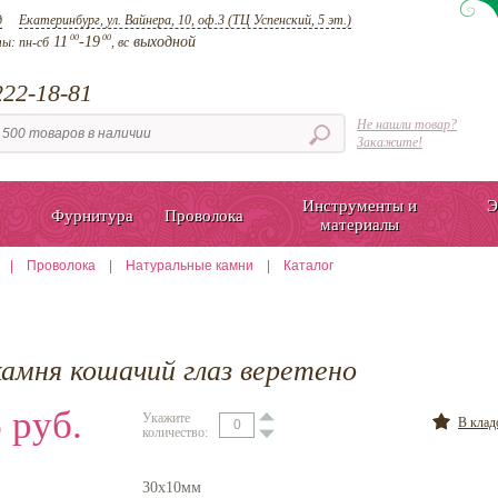
д
Екатеринбург, ул. Вайнера, 10, оф.3 (ТЦ Успенский, 5 эт.)
00
00
11
-19
выходной
ты:
пн-сб
, вс
22-18-81
Не нашли товар?
Закажите!
Инструменты и
Э
Фурнитура
Проволока
материалы
|
Проволока
|
Натуральные камни
|
Каталог
амня кошачий глаз веретено
 руб.
Укажите
В кла
количество:
30х10мм