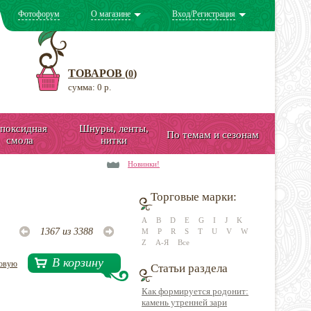
Фотофорум
О магазине
Вход/Регистрация
ТОВАРОВ (
)
0
сумма: 0 р.
поксидная
Шнуры, ленты,
По темам и сезонам
смола
нитки
Новинки!
Торговые марки:
A
B
D
E
G
I
J
K
1367 из 3388
M
P
R
S
T
U
V
W
Z
А-Я
Все
В корзину
довую
Статьи раздела
Как формируется родонит:
камень утренней зари