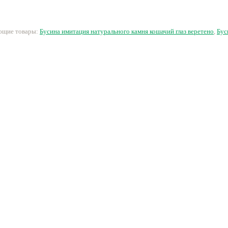
отв. в верхней части
ок.18см, 18шт.
5 руб.
18 руб.
330 руб.
2
ующие товары:
Бусина имитация натурального камня кошачий глаз веретено
,
Бус