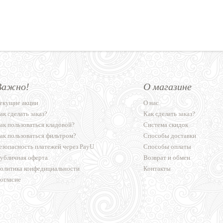
Важно!
О магазине
екущие акции
О нас
ак сделать заказ?
Как сделать заказ?
ак пользоваться кладовой?
Система скидок
ак пользоваться фильтром?
Способы доставки
езопасность платежей через PayU
Способы оплаты
убличная оферта
Возврат и обмен
олитика конфедициальности
Контакты
огласие