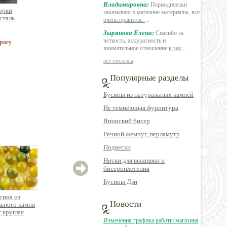
Владимировна:
Периодически
орки
заказываю в магазине материалы, все
сталь
очень нравится:
...
Зырянова Елена:
Спасибо за
четкость, аккуратность и
росу
внимательное отношение
к зак
...
все отзывы
Популярные разделы
Бусины из натуральных камней
Не темнеющая фурнитура
Японский бисер
Речной жемчуг, перламутр
Подвески
Нитки для вышивки и
бисероплетения
Бусины Дзи
сина из
Бусина из
Бусина из
Новости
ьного камня
натурального камня
натурального камня
натур
т круглая
агат граненая
кварц круглая
лабр
овал
Изменения графика работы магазина