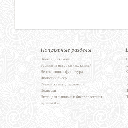
Популярные разделы
Эпоксидная смола
Т
Бусины из натуральных камней
К
Не темнеющая фурнитура
К
Японский бисер
К
Речной жемчуг, перламутр
Б
Подвески
П
Нитки для вышивки и бисероплетения
П
Бусины Дзи
С