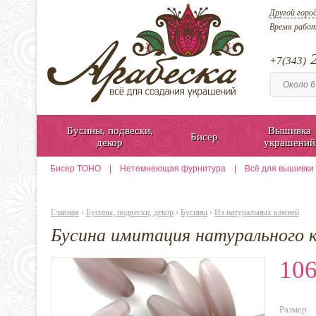
Другой горо
Время рабо
2
+7(343)
Бусины, подвески,
Вышивка
Бисер
декор
украшений
Бисер TOHO
|
Нетемнеющая фурнитура
|
Всё для вышивки
Главная
›
Бусины, подвески, декор
›
Бусины
›
Из натуральных камней
Бусина имитация натурального к
106
Размер