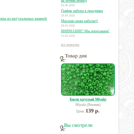
на летний период
03.06.2026
График работы в праздники
5 руб.
11 руб.
11 руб.
29.04.2026
ины из натуральных камней
,
Магазин снова работает!
28.03.2026
ВНИМАНИЕ! Мы переезжаем!
13.03.2026
все новости
Товар дня
Бисер круглый Miyuki
Miyuki (Япония)
139 р.
Цена:
Вы смотрели