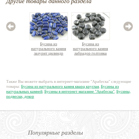
Другие товары данного раздела
Бусина из
Бусина из
Бус
натурального камня
натурального камня
натурал
лазурит цилиндр
лабрадор голтовка
агат
32 руб.
34 руб.
1
Также Вы можете выбрать в интернет-магазине "Арабеска" следующие
товары:
Бусина из натурального камня кварц круглая
,
Бусины из
натуральных камней
,
Бусины в интернет магазине "Арабеска"
,
Бусины,
подвески, декор
Популярные разделы