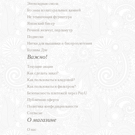
Эпоксидная смола
Бусины из натуральных камней
Не темнеющая фурнитура
Японский бисер
Речной жемчуг, перламутр
Подвески
Нитки для вышивки и бисероплетения
Бусины Дзи
Важно!
Текущие акции
Как сделать заказ?
Как пользоваться кладовой?
Как пользоваться фильтром?
Безопасность платежей через PayU
Публичная оферта
Политика конфедициальности
Согласие
О магазине
О нас