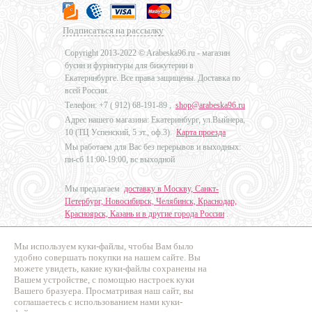
Подписаться на рассылку
Copyright 2013-2022 © Arabeska96.ru - магазин
бусин и фурнитуры для бижутерии в
Екатеринбурге. Все права защищены. Доставка по
всей России.
Телефон: +7 (
912) 68-191-89
,
shop@arabeska96.ru
Адрес нашего магазина: Екатеринбург, ул.Выйнера,
10 (ТЦ Успенский, 5 эт., оф.3).
Карта проезда
Мы работаем для Вас без перерывов и выходных:
пн-сб 11:00-19:00, вс выходной
Мы предлагаем
доставку в Москву, Санкт-
Петербург, Новосибирск, Челябинск, Краснодар,
Красноярск, Казань и в другие города России
.
Мы используем куки-файлы, чтобы Вам было
Дизайн - Наталья Мальцева
удобно совершать покупки на нашем сайте. Вы
можете увидеть, какие куки-файлы сохранены на
Продвижение сайтов
Вашем устройстве, с помощью настроек куки
Промо Эксперт
Вашего бразуера. Просматривая наш сайт, вы
соглашаетесь с использованием нами куки-