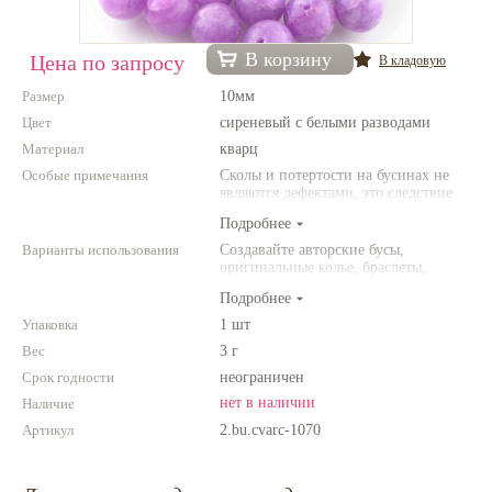
Нетемнеющая фурнитура
В корзину
Цена по запросу
В кладовую
Всё для вышивки
Размер
10мм
Проволока
Цвет
сиреневый с белыми разводами
Материал
Натуральные камни
кварц
Особые примечания
Сколы и потертости на бусинах не
Каталог
являются дефектами, это следствие
неоднородной структуры
Подробнее
Новинки!
природного камня. Цвет и размер
товара может отличаться от
Варианты использования
Создавайте авторские бусы,
представленных на фото.
оригинальные колье, браслеты,
Фотофорум
броши и другие украшения.
О магазине
Подробнее
Комбинируйте различные цвета и
размеры. Фантазируйте!
Упаковка
1 шт
Вес
3 г
Срок годности
неограничен
нет в наличии
Наличие
Артикул
2.bu.cvarc-1070