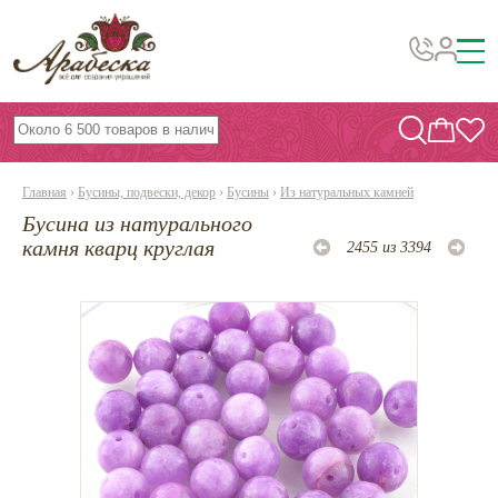
Бусины, подвески, декор
Бисер
Главная
›
Бусины, подвески, декор
›
Бусины
›
Из натуральных камней
Вышивка украшений
Бусина из натурального
Фурнитура
камня кварц круглая
2455 из 3394
Проволока
Инструменты и материалы
Эпоксидная смола
Шнуры, ленты, нитки
По темам и сезонам
Бисер TOHO