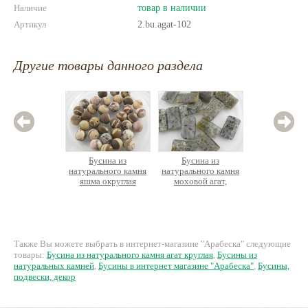
Наличие
товар в наличии
Артикул
2.bu.agat-102
Другие товары данного раздела
Бусина из
Бусина из
Бусина
натурального камня
натурального камня
огр
яшма округлая
моховой агат,
натурал
таблетка
раухтопа
прямоугольная
шт
20 руб.
30 руб.
6
Также Вы можете выбрать в интернет-магазине "Арабеска" следующие
товары:
Бусина из натурального камня агат круглая
,
Бусины из
натуральных камней
,
Бусины в интернет магазине "Арабеска"
,
Бусины,
подвески, декор