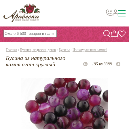
Бусины, подвески, декор
Бисер
Главная
›
Бусины, подвески, декор
›
Бусины
›
Из натуральных камней
Вышивка украшений
Бусина из натурального
Фурнитура
камня агат круглый
195 из 3388
Проволока
Инструменты и материалы
Эпоксидная смола
Шнуры, ленты, нитки
По темам и сезонам
Бисер TOHO