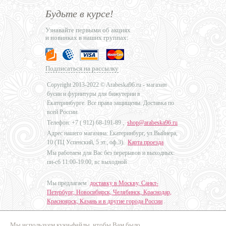
Будьте в курсе!
Узнавайте первыми об акциях
и новинках в наших группах:
Подписаться на рассылку
Copyright 2013-2022 © Arabeska96.ru - магазин
бусин и фурнитуры для бижутерии в
Екатеринбурге. Все права защищены. Доставка по
всей России.
Телефон: +7 (
912) 68-191-89
,
shop@arabeska96.ru
Адрес нашего магазина: Екатеринбург, ул.Выйнера,
10 (ТЦ Успенский, 5 эт., оф.3).
Карта проезда
Мы работаем для Вас без перерывов и выходных:
пн-сб 11:00-19:00, вс выходной
Мы предлагаем
доставку в Москву, Санкт-
Петербург, Новосибирск, Челябинск, Краснодар,
Красноярск, Казань и в другие города России
.
Мы используем куки-файлы, чтобы Вам было