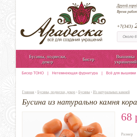
Другой горо
Время рабо
2
+7(343)
Бусины, подвески,
Вышивка
Бисер
декор
украшений
Бисер TOHO
|
Нетемнеющая фурнитура
|
Всё для вышивки
Главная
›
Бусины, подвески, декор
›
Бусины
›
Из натуральных камней
Бусина из натурально камня кор
68 
Размер