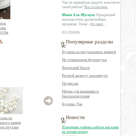
Уже не первый раз радуете качеством
своей работы!
Все согласован
...
Иман Аль-Мусауи:
Прекрасный
магазин очень дружелюбные
нить
продавцы. Товар -
без наре
...
илка
все отзывы
±0.9м
б.
Популярные разделы
Бусины из натуральных камней
Не темнеющая фурнитура
Японский бисер
Речной жемчуг, перламутр
Подвески
Нитки для вышивки и
бисероплетения
Бусины Дзи
Новости
сина из
Бусина из
Бусина из
ьного камня
натурального
натурального камня
натур
онг круглая
минерала гематит
кварц голтовка с
лу
Изменения графика работы магазина
крестик
покрытием, отв.
(бело
на летний период