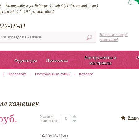
д
Екатеринбург, ул. Вайнера, 10, оф.3 (ТЦ Успенский, 5 эт.)
00
00
11
-19
выходной
ты:
пн-сб
, вс
22-18-81
Не нашли товар?
Закажите!
Инструменты и
Э
Фурнитура
Проволока
материалы
|
Проволока
|
Натуральные камни
|
Каталог
алл камешек
руб.
Укажите
В кла
количество:
16-20х10-12мм