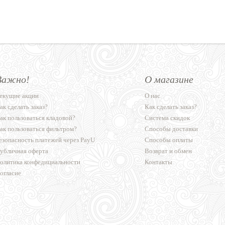
Важно!
О магазине
екущие акции
О нас
ак сделать заказ?
Как сделать заказ?
ак пользоваться кладовой?
Система скидок
ак пользоваться фильтром?
Способы доставки
езопасность платежей через PayU
Способы оплаты
убличная оферта
Возврат и обмен
олитика конфедициальности
Контакты
огласие