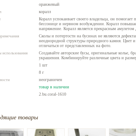
оранжевый
л
коралл
е
Коралл успокаивает своего владельца, он помогает 
бессонице и нервном возбуждении. Коралл повышае
напряжение. Коралл является прекрасным амулетом 
примечания
Сколы и потертости на бусинах не являются дефекта
неоднородной структуры природного камня. Цвет и
отличаться от представленных на фото.
 использования
Создавайте авторские бусы, оригинальные колье, бр
украшения. Комбинируйте различные цвета и разме
1 шт
8 г
ности
неограничен
товар в наличии
2.bu.coral-1610
одящие товары