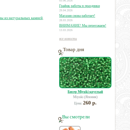
поперек
03.06.2026
График работы в праздники
29.04.2026
9 руб.
39 руб.
35 руб.
Магазин снова работает!
ны из натуральных камней
,
28.03.2026
ВНИМАНИЕ! Мы переезжаем!
13.03.2026
все новости
Товар дня
Бисер Miyuki круглый
Miyuki (Япония)
260 р.
Цена:
Вы смотрели