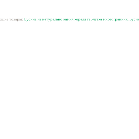
59 руб.
16 руб.
5 руб.
ующие товары:
Бусина из натурально камня коралл таблетка многогранник
,
Буси