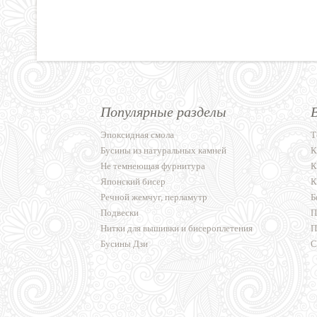
Популярные разделы
Эпоксидная смола
Т
Бусины из натуральных камней
К
Не темнеющая фурнитура
К
Японский бисер
К
Речной жемчуг, перламутр
Б
Подвески
П
Нитки для вышивки и бисероплетения
П
Бусины Дзи
С