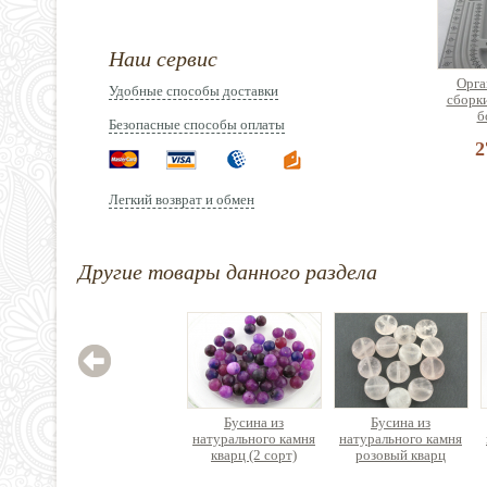
Наш сервис
Орга
Удобные способы доставки
сборк
б
Безопасные способы оплаты
2
Легкий возврат и обмен
Другие товары данного раздела
Зажим
нержав
Цен
Бусина из
Бусина из
натурального камня
натурального камня
кварц (2 сорт)
розовый кварц
круглая граненая
таблетка круглая