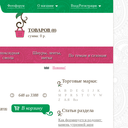
Фотофорум
О магазине
Вход/Регистрация
ТОВАРОВ (
)
0
сумма: 0 р.
поксидная
Шнуры, ленты,
По темам и сезонам
смола
нитки
Новинки!
Торговые марки:
A
B
D
E
G
I
J
K
648 из 3388
M
P
R
S
T
U
V
W
Z
А-Я
Все
В корзину
довую
Статьи раздела
Как формируется родонит:
камень утренней зари