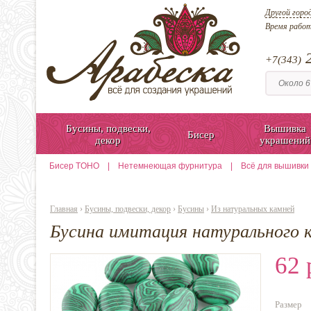
Другой горо
Время рабо
2
+7(343)
Бусины, подвески,
Вышивка
Бисер
декор
украшений
Бисер TOHO
|
Нетемнеющая фурнитура
|
Всё для вышивки
Главная
›
Бусины, подвески, декор
›
Бусины
›
Из натуральных камней
Бусина имитация натурального 
62 
Размер