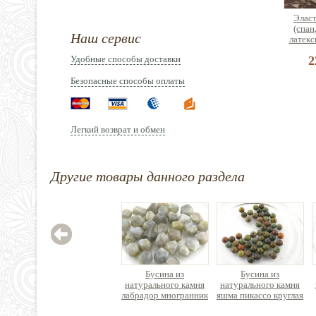
Эласт
(спан
Наш сервис
латекс
Удобные способы доставки
2
Безопасные способы оплаты
Легкий возврат и обмен
Лоток
брасл
ди
Другие товары данного раздела
3
Бусина из
Бусина из
натурального камня
натурального камня
лабрадор многранник
яшма пикассо круглая
неправильной формы