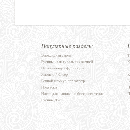
Популярные разделы
Эпоксидная смола
Т
Бусины из натуральных камней
К
Не темнеющая фурнитура
К
Японский бисер
К
Речной жемчуг, перламутр
Б
Подвески
П
Нитки для вышивки и бисероплетения
П
Бусины Дзи
С