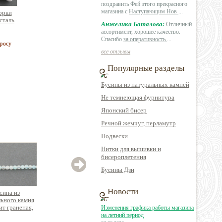
поздравить Фей этого прекрасного
магазина с
Наступающим Нов
...
орки
сталь
Анжелика Баталова:
Отличный
ассортимент, хорошее качество.
Спасибо
за оперативность
...
росу
все отзывы
Популярные разделы
Бусины из натуральных камней
Не темнеющая фурнитура
Японский бисер
Речной жемчуг, перламутр
Подвески
Нитки для вышивки и
бисероплетения
Бусины Дзи
Новости
сина из
Бусина из
Бусина из
ьного камня
натурального камня
натурального камня
синет
ит граненая,
кварц в форме
змеевик круглая
шпи
Изменения графика работы магазина
ь ок.39см
прямоугольной
гране
на летний период