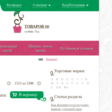
Фотофорум
О магазине
Вход/Регистрация
ТОВАРОВ (
)
0
сумма: 0 р.
поксидная
Шнуры, ленты,
По темам и сезонам
смола
нитки
Новинки!
Торговые марки:
A
B
D
E
G
I
J
K
1553 из 3388
M
P
R
S
T
U
V
W
Z
А-Я
Все
В корзину
довую
Статьи раздела
Как формируется родонит:
камень утренней зари