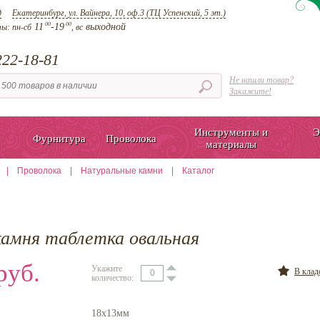
д
Екатеринбург, ул. Вайнера, 10, оф.3 (ТЦ Успенский, 5 эт.)
00
00
11
-19
выходной
ты:
пн-сб
, вс
22-18-81
Не нашли товар?
Закажите!
Инструменты и
Э
Фурнитура
Проволока
материалы
|
Проволока
|
Натуральные камни
|
Каталог
камня таблетка овальная
руб.
Укажите
В кла
количество:
18х13мм