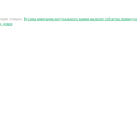
44 руб.
25 руб.
20 руб.
3
ующие товары:
Бусина имитация натурального камня малахит таблетка прямоуг
, декор