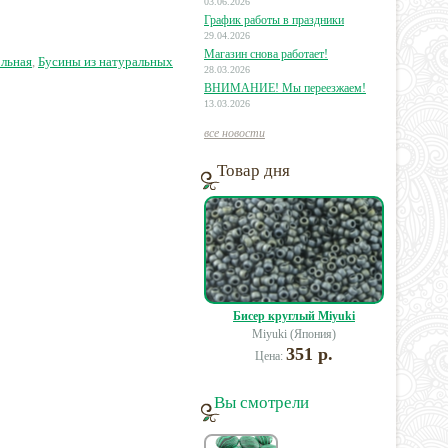
таблетки с 2-мя
03.06.2026
отв.5мм
График работы в праздники
29.04.2026
60 руб.
41 руб.
12 руб.
Магазин снова работает!
ольная
,
Бусины из натуральных
28.03.2026
ВНИМАНИЕ! Мы переезжаем!
13.03.2026
все новости
Товар дня
Бисер круглый Miyuki
Miyuki (Япония)
351 р.
Цена:
Вы смотрели