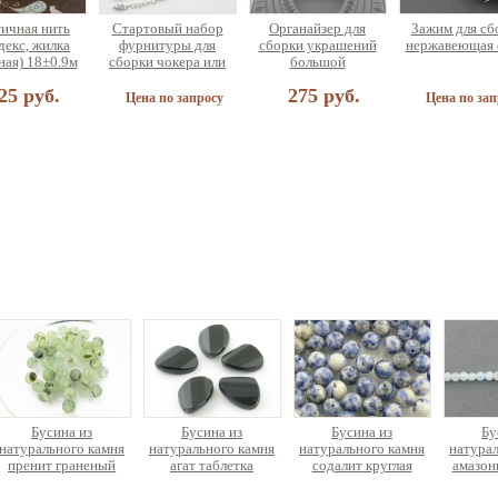
ичная нить
Стартовый набор
Органайзер для
Зажим для сб
декс, жилка
фурнитуры для
сборки украшений
нержавеющая 
ная) 18±0.9м
сборки чокера или
большой
браслета (на 5
25 руб.
275 руб.
украшений)
Цена по запросу
Цена по зап
 для сборки
етов разных
аметров
90 руб.
Бусина из
Бусина из
Бусина из
Бу
натурального камня
натурального камня
натурального камня
натурал
пренит граненый
агат таблетка
содалит круглая
амазон
нит