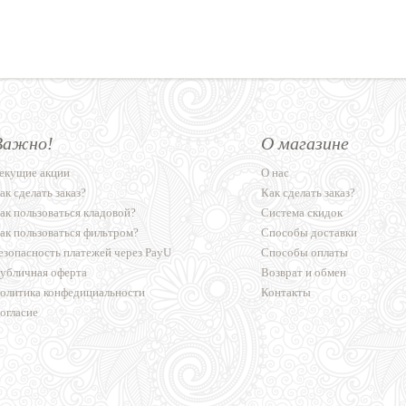
Важно!
О магазине
екущие акции
О нас
ак сделать заказ?
Как сделать заказ?
ак пользоваться кладовой?
Система скидок
ак пользоваться фильтром?
Способы доставки
езопасность платежей через PayU
Способы оплаты
убличная оферта
Возврат и обмен
олитика конфедициальности
Контакты
огласие