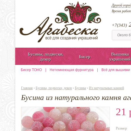
Другой горо
Время рабо
2
+7(343)
Бусины, подвески,
Вышивка
Бисер
декор
украшений
Бисер TOHO
|
Нетемнеющая фурнитура
|
Всё для вышивки
Главная
›
Бусины, подвески, декор
›
Бусины
›
Из натуральных камней
Бусина из натурального камня а
21 
Размер