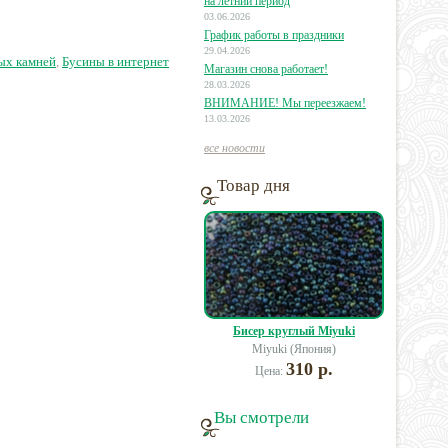
на летний период
03.06.2026
График работы в праздники
50 руб.
16 руб.
13 руб.
29.04.2026
ых камней
,
Бусины в интернет
Магазин снова работает!
28.03.2026
ВНИМАНИЕ! Мы переезжаем!
13.03.2026
все новости
Товар дня
Бисер круглый Miyuki
Miyuki (Япония)
310 р.
Цена:
Вы смотрели