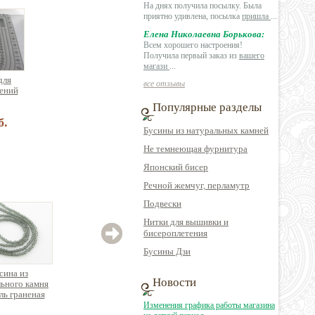
На днях получила посылку. Была
приятно удивлена, посылка
пришла
...
Елена Николаевна Борькова:
Всем хорошего настроения!
Получила первый заказ из
вашего
магази
...
для
все отзывы
ений
Популярные разделы
б.
Бусины из натуральных камней
Не темнеющая фурнитура
Японский бисер
Речной жемчуг, перламутр
Подвески
Нитки для вышивки и
бисероплетения
Бусины Дзи
сина из
Бусина из
Бусина имитация
Новости
ьного камня
натурального камня
натурального камня
на
ь граненая
кварц круглая
кошачий глаз
мине
к.36см
круг
Изменения графика работы магазина