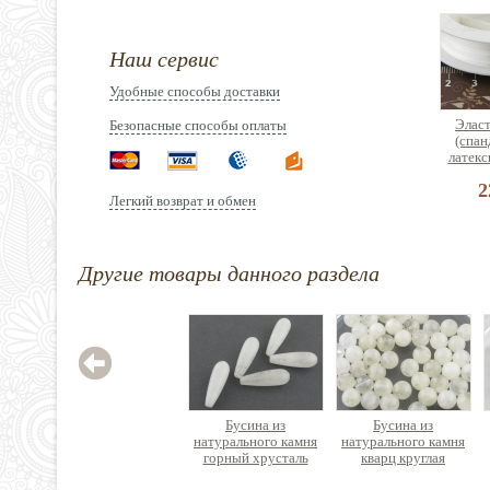
Наш сервис
Удобные способы доставки
Эласт
Безопасные способы оплаты
(спан
латекс
2
Легкий возврат и обмен
Другие товары данного раздела
Зажим
нержав
Цен
Бусина из
Бусина из
натурального камня
натурального камня
горный хрусталь
кварц круглая
капля