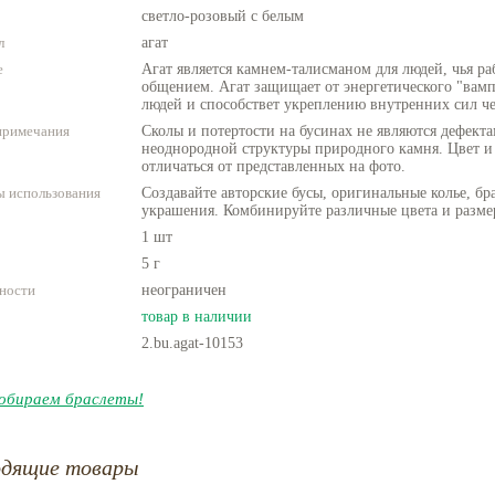
светло-розовый с белым
л
агат
е
Агат является камнем-талисманом для людей, чья ра
общением. Агат защищает от энергетического "вам
людей и способствет укреплению внутренних сил че
примечания
Сколы и потертости на бусинах не являются дефекта
неоднородной структуры природного камня. Цвет и
отличаться от представленных на фото.
 использования
Создавайте авторские бусы, оригинальные колье, бр
украшения. Комбинируйте различные цвета и разме
1 шт
5 г
ности
неограничен
товар в наличии
2.bu.agat-10153
обираем браслеты!
одящие товары