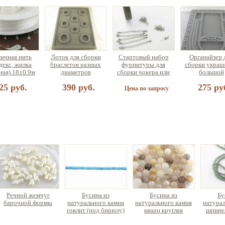
ичная нить
Лоток для сборки
Стартовый набор
Органайзер 
декс, жилка
браслетов разных
фурнитуры для
сборки украш
ная) 18±0.9м
диаметров
сборки чокера или
большой
браслета (на 5
25 руб.
390 руб.
275 ру
украшений)
Цена по запросу
 для сборки
еющая сталь
а по запросу
Речной жемчуг
Бусина из
Бусина из
Бу
барочной формы
натурального камня
натурального камня
натурал
говлит (под бирюзу)
кварц круглая
шпинел
круглая нить ок. 40см
о