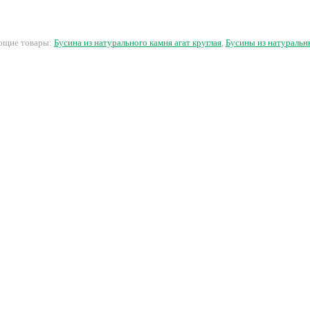
21 руб.
179 руб.
15 руб.
3
ующие товары:
Бусина из натурального камня агат круглая
,
Бусины из натуральн