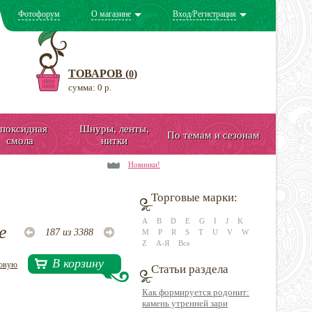
Фотофорум
О магазине
Вход/Регистрация
ТОВАРОВ (
)
0
сумма: 0 р.
поксидная
Шнуры, ленты,
По темам и сезонам
смола
нитки
Новинки!
Торговые марки:
A
B
D
E
G
I
J
K
е
187 из 3388
M
P
R
S
T
U
V
W
Z
А-Я
Все
В корзину
довую
Статьи раздела
Как формируется родонит:
камень утренней зари