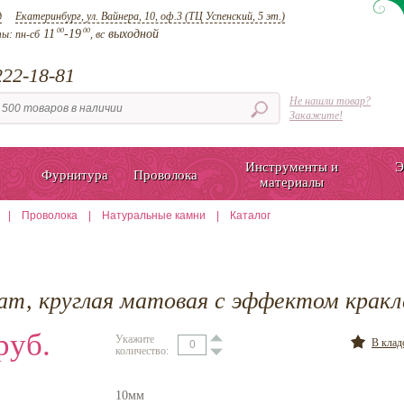
д
Екатеринбург, ул. Вайнера, 10, оф.3 (ТЦ Успенский, 5 эт.)
00
00
11
-19
выходной
ты:
пн-сб
, вс
22-18-81
Не нашли товар?
Закажите!
Инструменты и
Э
Фурнитура
Проволока
материалы
|
Проволока
|
Натуральные камни
|
Каталог
гат, круглая матовая с эффектом кракл
руб.
Укажите
В кла
количество:
10мм