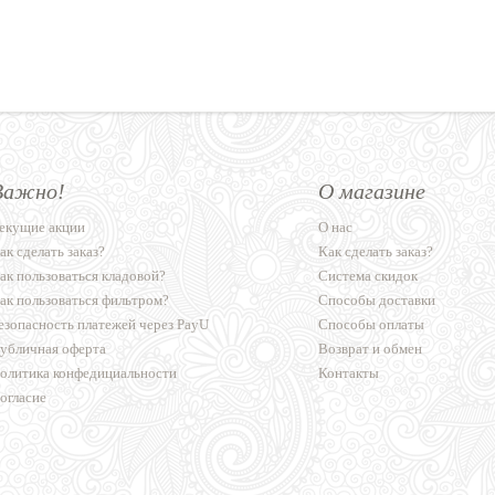
Важно!
О магазине
екущие акции
О нас
ак сделать заказ?
Как сделать заказ?
ак пользоваться кладовой?
Система скидок
ак пользоваться фильтром?
Способы доставки
езопасность платежей через PayU
Способы оплаты
убличная оферта
Возврат и обмен
олитика конфедициальности
Контакты
огласие