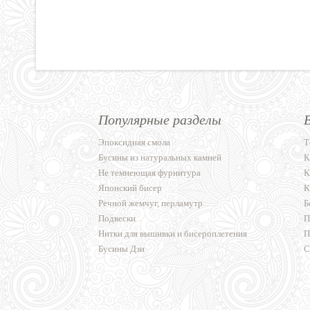
Популярные разделы
Эпоксидная смола
Т
Бусины из натуральных камней
К
Не темнеющая фурнитура
К
Японский бисер
К
Речной жемчуг, перламутр
Б
Подвески
П
Нитки для вышивки и бисероплетения
П
Бусины Дзи
С