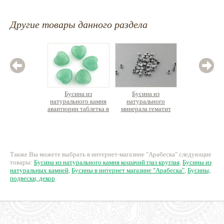
Другие товары данного раздела
Бусина из
Бусина из
Бус
натурального камня
натурального
натурал
авантюрин таблетка в
минерала гематит
розов
форме сердца
кубик, 50шт/упак.
гран
49 руб.
135 руб.
3
Также Вы можете выбрать в интернет-магазине "Арабеска" следующие
товары:
Бусина из натурального камня кошачий глаз круглая
,
Бусины из
натуральных камней
,
Бусины в интернет магазине "Арабеска"
,
Бусины,
подвески, декор