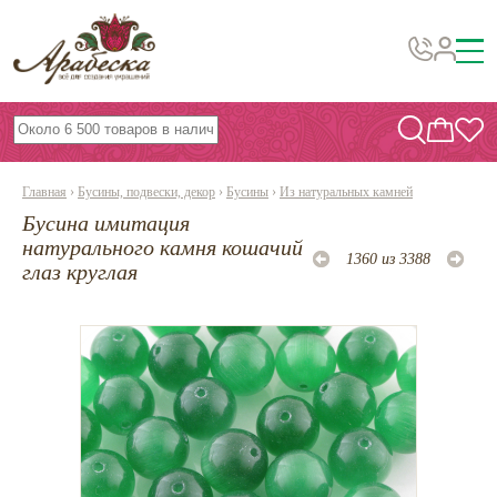
Бусины, подвески, декор
Бисер
Главная
›
Бусины, подвески, декор
›
Бусины
›
Из натуральных камней
Вышивка украшений
Бусина имитация
Фурнитура
натурального камня кошачий
1360 из 3388
глаз круглая
Проволока
Инструменты и материалы
Эпоксидная смола
Шнуры, ленты, нитки
По темам и сезонам
Бисер TOHO