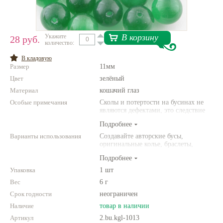
Нетемнеющая фурнитура
Всё для вышивки
В корзину
Укажите
28 руб.
количество:
Проволока
В кладовую
Размер
11мм
Натуральные камни
Цвет
зелёный
Каталог
Материал
кошачий глаз
Особые примечания
Новинки!
Сколы и потертости на бусинах не
являются дефектами, это следствие
неоднородной структуры
Подробнее
Фотофорум
природного камня. Цвет и размер
О магазине
товара может отличаться от
Варианты использования
Создавайте авторские бусы,
представленных на фото.
оригинальные колье, браслеты,
броши и другие украшения.
Подробнее
Комбинируйте различные цвета и
размеры. Фантазируйте!
Упаковка
1 шт
Вес
6 г
Срок годности
неограничен
Наличие
товар в наличии
Артикул
2.bu.kgl-1013