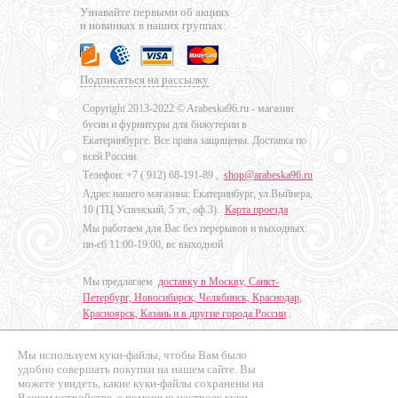
Узнавайте первыми об акциях
и новинках в наших группах:
Подписаться на рассылку
Copyright 2013-2022 © Arabeska96.ru - магазин
бусин и фурнитуры для бижутерии в
Екатеринбурге. Все права защищены. Доставка по
всей России.
Телефон: +7 (
912) 68-191-89
,
shop@arabeska96.ru
Адрес нашего магазина: Екатеринбург, ул.Выйнера,
10 (ТЦ Успенский, 5 эт., оф.3).
Карта проезда
Мы работаем для Вас без перерывов и выходных:
пн-сб 11:00-19:00, вс выходной
Мы предлагаем
доставку в Москву, Санкт-
Петербург, Новосибирск, Челябинск, Краснодар,
Красноярск, Казань и в другие города России
.
Мы используем куки-файлы, чтобы Вам было
Дизайн - Наталья Мальцева
удобно совершать покупки на нашем сайте. Вы
можете увидеть, какие куки-файлы сохранены на
Продвижение сайтов
Вашем устройстве, с помощью настроек куки