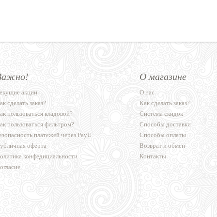
Важно!
О магазине
екущие акции
О нас
ак сделать заказ?
Как сделать заказ?
ак пользоваться кладовой?
Система скидок
ак пользоваться фильтром?
Способы доставки
езопасность платежей через PayU
Способы оплаты
убличная оферта
Возврат и обмен
олитика конфедициальности
Контакты
огласие