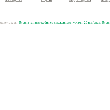
агат круглая
содалит
лазурит круглая
минера
многогранник
граненая
22 руб.
22 руб.
49 руб.
1
ующие товары:
Бусина гематит кубик со сглаженными углами, 20 шт./упак.
,
Бусин