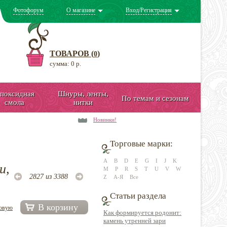
Фотофорум
О магазине
Вход/Регистрация
ТОВАРОВ (
)
0
сумма: 0 р.
поксидная
Шнуры, ленты,
По темам и сезонам
смола
нитки
Новинки!
Торговые марки:
A
B
D
E
G
I
J
K
и,
M
P
R
S
T
U
V
W
2827 из 3388
Z
А-Я
Все
Статьи раздела
В корзину
довую
Как формируется родонит:
камень утренней зари