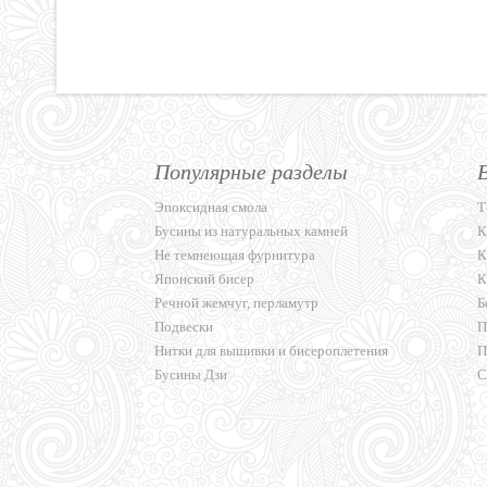
Популярные разделы
Эпоксидная смола
Т
Бусины из натуральных камней
К
Не темнеющая фурнитура
К
Японский бисер
К
Речной жемчуг, перламутр
Б
Подвески
П
Нитки для вышивки и бисероплетения
П
Бусины Дзи
С