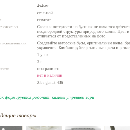
4х4мм
стальной
л
гематит
примечания
Сколы и потертости на бусинах не являются дефекта
неоднородной структуры природного камня. Цвет и
отличаться от представленных на фото.
 использования
Создавайте авторские бусы, оригинальные колье, бр
украшения. Комбинируйте различные цвета и разме
1 упак
3 г
ности
неограничен
нет в наличии
2.bu.gemat-436
ак формируется родонит: камень утренней зари
одящие товары