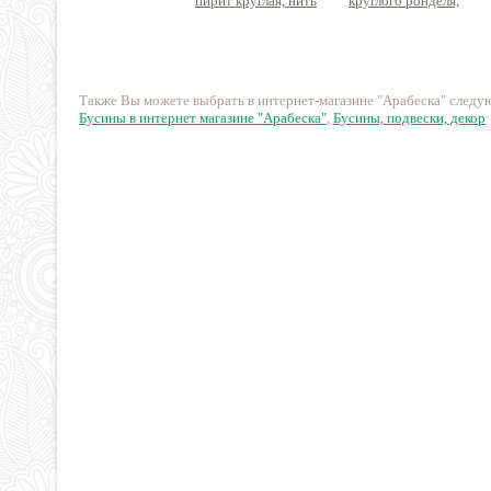
пирит круглая, нить
круглого ронделя,
20см
нить ок.20см
420 руб.
63 руб.
Также Вы можете выбрать в интернет-магазине "Арабеска" след
Бусины в интернет магазине "Арабеска"
,
Бусины, подвески, декор