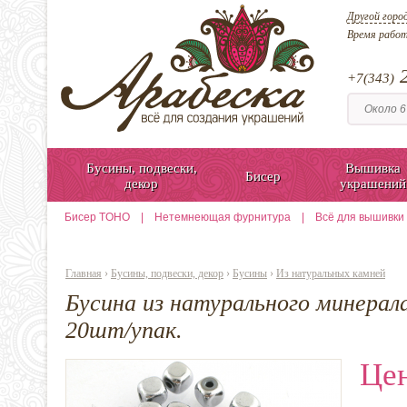
Другой горо
Время рабо
2
+7(343)
Бусины, подвески,
Вышивка
Бисер
декор
украшений
Бисер TOHO
|
Нетемнеющая фурнитура
|
Всё для вышивки
Главная
›
Бусины, подвески, декор
›
Бусины
›
Из натуральных камней
Бусина из натурального минерал
20шт/упак.
Цен