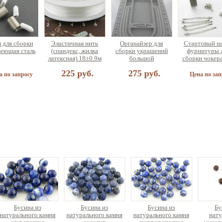
 для сборки
Эластичная нить
Органайзер для
Стартовый н
еющая сталь
(спандекс, жилка
сборки украшений
фурнитуры 
латексная) 18±0.9м
большой
сборки чокер
браслета (н
225 руб.
275 руб.
украшений
а по запросу
Цена по зап
 для сборки
етов разных
аметров
90 руб.
Бусина из
Бусина из
Бусина из
Бу
натурального камня
натурального камня
натурального камня
нату