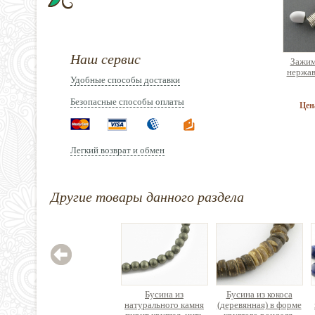
Наш сервис
Зажим
нержав
Удобные способы доставки
Безопасные способы оплаты
Цен
Легкий возврат и обмен
Лоток
Другие товары данного раздела
брасл
ди
3
Бусина из
Бусина из кокоса
натурального камня
(деревянная) в форме