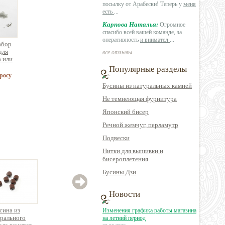
посылку от Арабески! Теперь у
меня
есть
...
Карпова Наталья:
Огромное
спасибо всей вашей команде, за
оперативность
и внимател
...
абор
для
все отзывы
а или
а 5
Популярные разделы
)
росу
Бусины из натуральных камней
Не темнеющая фурнитура
Японский бисер
Речной жемчуг, перламутр
Подвески
Нитки для вышивки и
бисероплетения
Бусины Дзи
Новости
сина из
Бусина из
Бусина из
Изменения графика работы магазина
рального
натурального
натурального камня
натур
на летний период