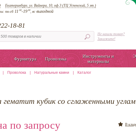
д
Екатеринбург, ул. Вайнера, 10, оф.3 (ТЦ Успенский, 5 эт.)
00
00
11
-19
выходной
ты:
пн-сб
, вс
22-18-81
Не нашли товар?
Закажите!
Инструменты и
Э
Фурнитура
Проволока
материалы
|
Проволока
|
Натуральные камни
|
Каталог
а гематит кубик со сглаженными углам
а по запросу
В кла