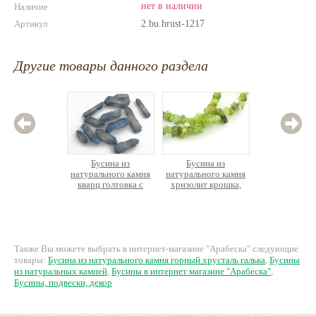
нет в наличии
Наличие
Артикул
2.bu.hrust-1217
Другие товары данного раздела
Бусина из
Бусина из
Бус
натурального камня
натурального камня
натурал
кварц голтовка с
хризолит крошка,
кварц
покрытием, отв.
нить 39см
поперек
35 руб.
590 руб.
1
Также Вы можете выбрать в интернет-магазине "Арабеска" следующие
товары:
Бусина из натурального камня горный хрусталь галька
,
Бусины
из натуральных камней
,
Бусины в интернет магазине "Арабеска"
,
Бусины, подвески, декор