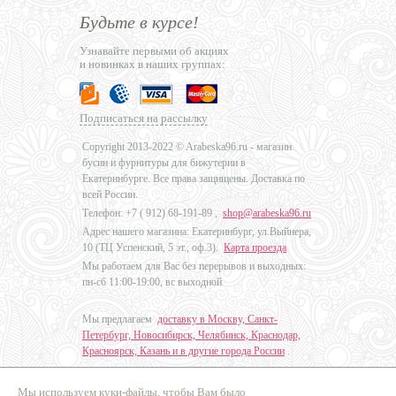
Будьте в курсе!
Узнавайте первыми об акциях
и новинках в наших группах:
Подписаться на рассылку
Copyright 2013-2022 © Arabeska96.ru - магазин
бусин и фурнитуры для бижутерии в
Екатеринбурге. Все права защищены. Доставка по
всей России.
Телефон: +7 (
912) 68-191-89
,
shop@arabeska96.ru
Адрес нашего магазина: Екатеринбург, ул.Выйнера,
10 (ТЦ Успенский, 5 эт., оф.3).
Карта проезда
Мы работаем для Вас без перерывов и выходных:
пн-сб 11:00-19:00, вс выходной
Мы предлагаем
доставку в Москву, Санкт-
Петербург, Новосибирск, Челябинск, Краснодар,
Красноярск, Казань и в другие города России
.
Мы используем куки-файлы, чтобы Вам было