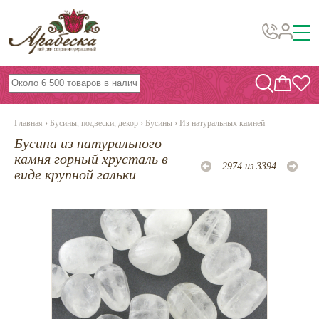
Бусины, подвески, декор
Бисер
Главная
›
Бусины, подвески, декор
›
Бусины
›
Из натуральных камней
Вышивка украшений
Бусина из натурального
Фурнитура
камня горный хрусталь в
2974 из 3394
виде крупной гальки
Проволока
Инструменты и материалы
Эпоксидная смола
Шнуры, ленты, нитки
По темам и сезонам
Бисер TOHO