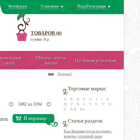
Фотофорум
О магазине
Вход/Регистрация
ТОВАРОВ (
)
0
сумма: 0 р.
поксидная
Шнуры, ленты,
По темам и сезонам
смола
нитки
Новинки!
Торговые марки:
A
B
D
E
G
I
J
K
1082 из 3394
M
P
R
S
T
U
V
W
Z
А-Я
Все
В корзину
довую
Статьи раздела
Как формируется родонит:
камень утренней зари