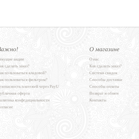
Важно!
О магазине
екущие акции
О нас
ак сделать заказ?
Как сделать заказ?
ак пользоваться кладовой?
Система скидок
ак пользоваться фильтром?
Способы доставки
езопасность платежей через PayU
Способы оплаты
убличная оферта
Возврат и обмен
олитика конфедициальности
Контакты
огласие