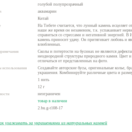
голубой полупрозрачный
л
аквамарин
Китай
е
На Тибете считается, что лунный камень исцеляет 
наше же время он незаменим, т.к. успакаивает нерв
справиться со стрессами и негативной энергией. В 
камень приносит удачу. Он притягивает любовь и яв
влюбленных.
примечания
Сколы и потертости на бусинах не являются дефекта
неоднородной структуры природного камня. Цвет и
отличаться от представленных на фото.
 использования
Создавайте авторские бусы, оригинальные колье, бр
украшения. Комбинируйте различные цвета и разме
1 нить
12 г
ности
неограничен
товар в наличии
2.bu.g-t108-17
ак ухаживать за украшениями из натуральных камней