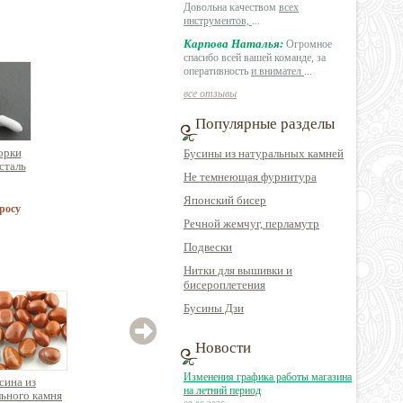
Довольна качеством
всех
инструментов,
...
Карпова Наталья:
Огромное
спасибо всей вашей команде, за
оперативность
и внимател
...
все отзывы
Популярные разделы
орки
Бусины из натуральных камней
сталь
Не темнеющая фурнитура
Японский бисер
росу
Речной жемчуг, перламутр
Подвески
Нитки для вышивки и
бисероплетения
Бусины Дзи
Новости
Изменения графика работы магазина
сина из
Бусина из
Бусина из
на летний период
ьного камня
натурального камня
натурального камня
си