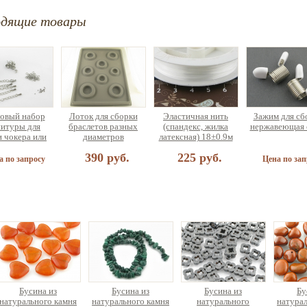
одящие товары
овый набор
Лоток для сборки
Эластичная нить
Зажим для сб
итуры для
браслетов разных
(спандекс, жилка
нержавеющая 
и чокера или
диаметров
латексная) 18±0.9м
лета (на 5
390 руб.
225 руб.
рашений)
а по запросу
Цена по зап
найзер для
и украшений
ольшой
75 руб.
Бусина из
Бусина из
Бусина из
Бу
натурального камня
натурального камня
натурального
натурал