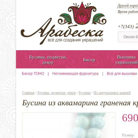
Другой горо
Время рабо
2
+7(343)
Бусины, подвески,
Вышивка
Бисер
декор
украшений
Бисер TOHO
|
Нетемнеющая фурнитура
|
Всё для вышивки
Главная
›
Бусины, подвески, декор
›
Бусины
›
Из натуральных камней
Бусина из аквамарина граненая к
690
Размер