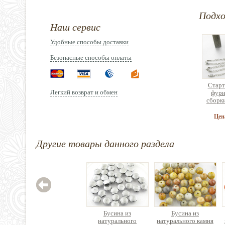
Подх
Наш сервис
Удобные способы доставки
Безопасные способы оплаты
Старт
Легкий возврат и обмен
фурн
сборк
брас
ук
Цен
Другие товары данного раздела
Орга
сборк
б
2
Бусина из
Бусина из
натурального
натурального камня