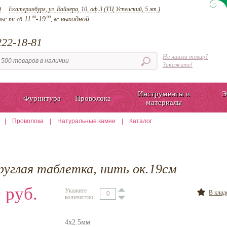
д
Екатеринбург, ул. Вайнера, 10, оф.3 (ТЦ Успенский, 5 эт.)
00
00
11
-19
выходной
ты:
пн-сб
, вс
22-18-81
Не нашли товар?
Закажите!
Инструменты и
Э
Фурнитура
Проволока
материалы
|
Проволока
|
Натуральные камни
|
Каталог
руглая таблетка, нить ок.19см
 руб.
Укажите
В кла
количество:
4х2.5мм