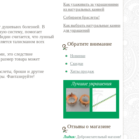
Как ухаживать за украшениями
из натуральных камней
Собираем браслеты!
Как выбрать натуральные камни
от душевынх болезней. В
для украшений
ную систему, помогает
Индии считается, что лунный
ляется талисманом всех
Обратите внимание
ми, это следствие
Новинки
 размер товара может
Скидки
Хиты продаж
аслеты, броши и другие
ры. Фантазируйте!
Лучшие украшения
Отзывы о магазине
Лидия:
Доброжелательный магазин!