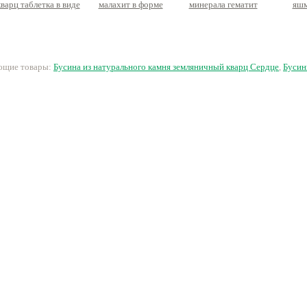
кварц таблетка в виде
малахит в форме
минерала гематит
яшм
сердца
крошки, нить 40см
рамка
четырехлистник
42 руб.
590 руб.
16 руб.
3
ующие товары:
Бусина из натурального камня земляничный кварц Сердце
,
Бусин