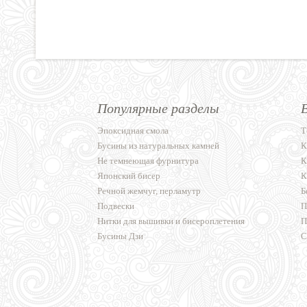
Популярные разделы
Эпоксидная смола
Т
Бусины из натуральных камней
К
Не темнеющая фурнитура
К
Японский бисер
К
Речной жемчуг, перламутр
Б
Подвески
П
Нитки для вышивки и бисероплетения
П
Бусины Дзи
С