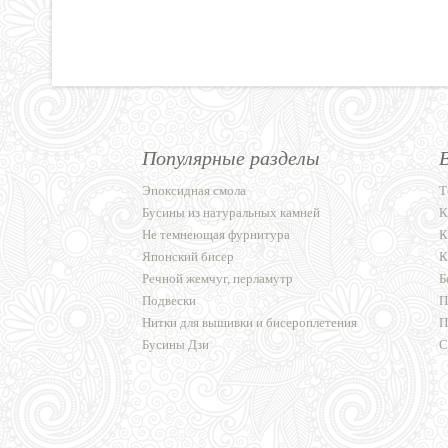
Популярные разделы
Эпоксидная смола
Т
Бусины из натуральных камней
К
Не темнеющая фурнитура
К
Японский бисер
К
Речной жемчуг, перламутр
Б
Подвески
П
Нитки для вышивки и бисероплетения
П
Бусины Дзи
С