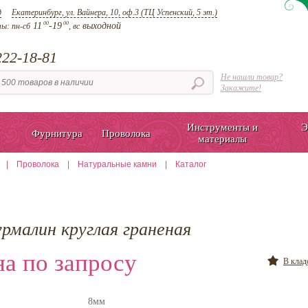
д
Екатеринбург, ул. Вайнера, 10, оф.3 (ТЦ Успенский, 5 эт.)
00
00
11
-19
выходной
ты:
пн-сб
, вс
22-18-81
Не нашли товар?
Закажите!
Инструменты и
Э
Фурнитура
Проволока
материалы
|
Проволока
|
Натуральные камни
|
Каталог
рмалин круглая граненая
а по запросу
В кла
8мм