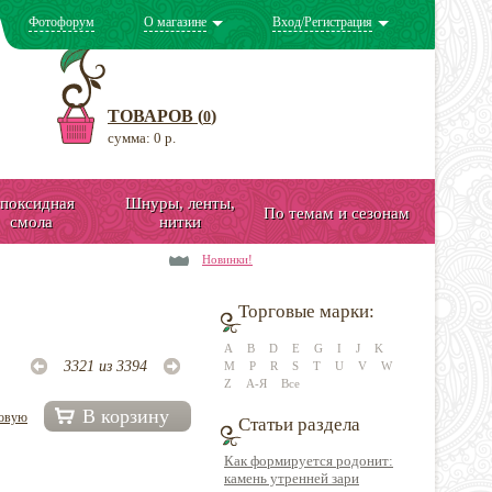
Фотофорум
О магазине
Вход/Регистрация
ТОВАРОВ (
)
0
сумма: 0 р.
поксидная
Шнуры, ленты,
По темам и сезонам
смола
нитки
Новинки!
Торговые марки:
A
B
D
E
G
I
J
K
3321 из 3394
M
P
R
S
T
U
V
W
Z
А-Я
Все
В корзину
довую
Статьи раздела
Как формируется родонит:
камень утренней зари