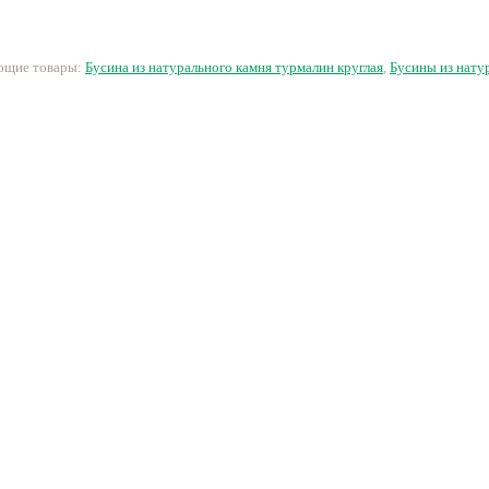
53 руб.
13 руб.
160 руб.
2
ующие товары:
Бусина из натурального камня турмалин круглая
,
Бусины из нату