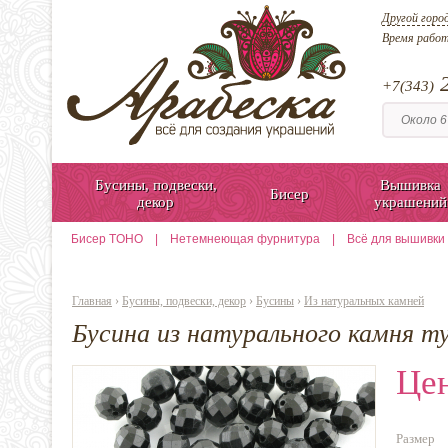
Другой горо
Время рабо
2
+7(343)
Бусины, подвески,
Вышивка
Бисер
декор
украшений
Бисер TOHO
|
Нетемнеющая фурнитура
|
Всё для вышивки
Главная
›
Бусины, подвески, декор
›
Бусины
›
Из натуральных камней
Бусина из натурального камня ту
Цен
Размер