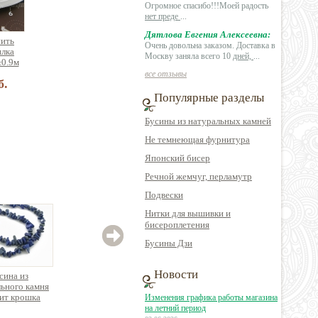
Огромное спасибо!!!Моей радость
нет преде
...
Дятлова Евгения Алексеевна:
нить
Очень довольна заказом. Доставка в
илка
Москву заняла всего 10
дней,
...
±0.9м
все отзывы
б.
Популярные разделы
Бусины из натуральных камней
Не темнеющая фурнитура
Японский бисер
Речной жемчуг, перламутр
Подвески
Нитки для вышивки и
бисероплетения
Бусины Дзи
Новости
сина из
Бусина из
Бусина Дзи (8 глаз) из
ьного камня
натурального камня
натурального камня
на
ит крошка
малахит таблетка
агат рондель
мине
Изменения графика работы магазина
к.40см
овальная
кругла
на летний период