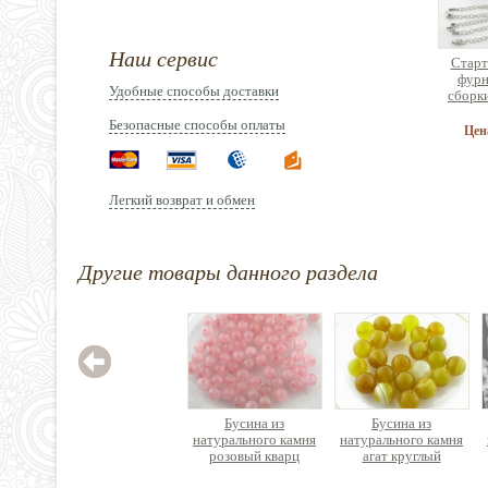
Наш сервис
Старт
фурн
Удобные способы доставки
сборк
брас
Безопасные способы оплаты
ук
Цен
Легкий возврат и обмен
Зажим
Другие товары данного раздела
нержав
Цен
Бусина из
Бусина из
натурального камня
натурального камня
розовый кварц
агат круглый
круглая граненая