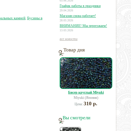
03.06.2026
График работы в праздники
29.04.2026
50 руб.
80 руб.
280 руб.
Магазин снова работает!
ральных камней
,
Бусины в
28.03.2026
ВНИМАНИЕ! Мы переезжаем!
13.03.2026
все новости
Товар дня
Бисер круглый Miyuki
Miyuki (Япония)
310 р.
Цена:
Вы смотрели