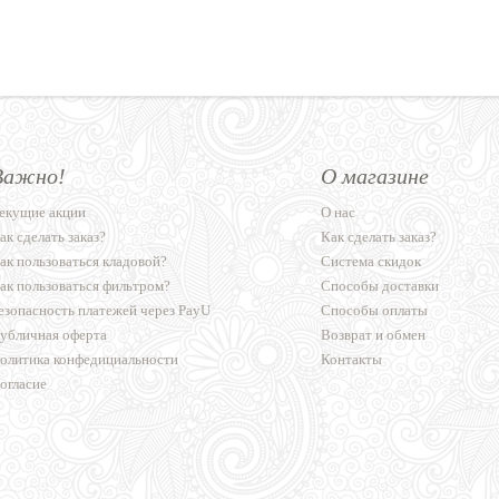
Важно!
О магазине
екущие акции
О нас
ак сделать заказ?
Как сделать заказ?
ак пользоваться кладовой?
Система скидок
ак пользоваться фильтром?
Способы доставки
езопасность платежей через PayU
Способы оплаты
убличная оферта
Возврат и обмен
олитика конфедициальности
Контакты
огласие