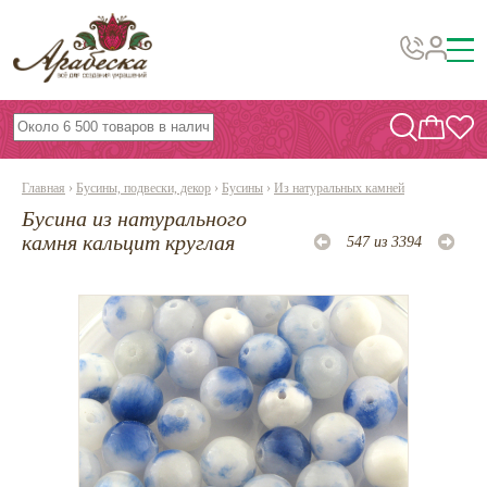
Бусины, подвески, декор
Бисер
Главная
›
Бусины, подвески, декор
›
Бусины
›
Из натуральных камней
Вышивка украшений
Бусина из натурального
Фурнитура
камня кальцит круглая
547 из 3394
Проволока
Инструменты и материалы
Эпоксидная смола
Шнуры, ленты, нитки
По темам и сезонам
Бисер TOHO