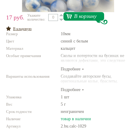
Нетемнеющая фурнитура
В корзину
Укажите
17 руб.
количество:
Всё для вышивки
В кладовую
Проволока
Размер
10мм
Цвет
Натуральные камни
синий с белым
Материал
кальцит
Каталог
Особые примечания
Сколы и потертости на бусинах не
являются дефектами, это следствие
Новинки!
неоднородной структуры
Подробнее
природного камня. Цвет и размер
товара может отличаться от
Варианты использования
Создавайте авторские бусы,
Фотофорум
представленных на фото.
оригинальные колье, браслеты,
О магазине
броши и другие украшения.
Подробнее
Комбинируйте различные цвета и
размеры. Фантазируйте!
Упаковка
1 шт
Вес
5 г
Срок годности
неограничен
Наличие
товар в наличии
Артикул
2.bu.calc-1029