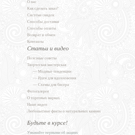
О нас
Как сделать заказ?
Система скидок
Способы доставки
Способы оплаты
Возврат и обмен
Контакты
Статьи и видео
Полезные советы
Творческая мастерская
—
Модные тенденции
—
Идеи для вдохновения
—
Схемы для бисера
Фотогалерея
О торговых марках
Наше видео
Любопытные факты о натуральных камнях
Будьте в курсе!
Узнавайте первыми об акциях