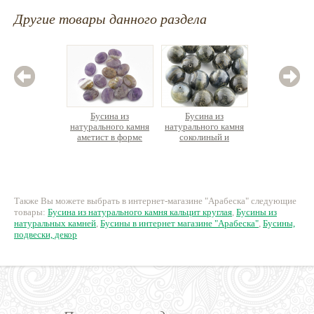
Другие товары данного раздела
Бусина из
Бусина из
Бус
натурального камня
натурального камня
натурал
аметист в форме
соколиный и
гранат о
овальной таблетки
тигровый глаз
округлая
21 руб.
42 руб.
49
Также Вы можете выбрать в интернет-магазине "Арабеска" следующие
товары:
Бусина из натурального камня кальцит круглая
,
Бусины из
натуральных камней
,
Бусины в интернет магазине "Арабеска"
,
Бусины,
подвески, декор