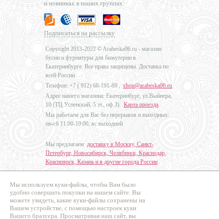
и новинках в наших группах:
Подписаться на рассылку
Copyright 2013-2022 © Arabeska96.ru - магазин
бусин и фурнитуры для бижутерии в
Екатеринбурге. Все права защищены. Доставка по
всей России.
Телефон: +7 (
912) 68-191-89
,
shop@arabeska96.ru
Адрес нашего магазина: Екатеринбург, ул.Выйнера,
10 (ТЦ Успенский, 5 эт., оф.3).
Карта проезда
Мы работаем для Вас без перерывов и выходных:
пн-сб 11:00-19:00, вс выходной
Мы предлагаем
доставку в Москву, Санкт-
Петербург, Новосибирск, Челябинск, Краснодар,
Красноярск, Казань и в другие города России
.
Мы используем куки-файлы, чтобы Вам было
Дизайн - Наталья Мальцева
удобно совершать покупки на нашем сайте. Вы
можете увидеть, какие куки-файлы сохранены на
Продвижение сайтов
Вашем устройстве, с помощью настроек куки
Промо Эксперт
Вашего бразуера. Просматривая наш сайт, вы