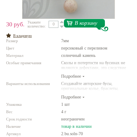
Нетемнеющая фурнитура
Всё для вышивки
В корзину
Укажите
30 руб.
количество:
Проволока
В кладовую
Размер
7мм
Натуральные камни
Цвет
персиковый с переливом
Каталог
Материал
солнечный камень
Особые примечания
Новинки!
Сколы и потертости на бусинах не
являются дефектами, это следствие
неоднородной структуры
Подробнее
Фотофорум
природного камня. Цвет и размер
О магазине
товара может отличаться от
Варианты использования
Создавайте авторские бусы,
представленных на фото.
оригинальные колье, браслеты,
броши и другие украшения.
Подробнее
Комбинируйте различные цвета и
размеры. Фантазируйте!
Упаковка
1 шт
Вес
4 г
Срок годности
неограничен
Наличие
товар в наличии
Артикул
2.bu.soln-70