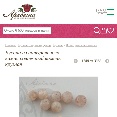
Бусины, подвески, декор
Бисер
Главная
›
Бусины, подвески, декор
›
Бусины
›
Из натуральных камней
Вышивка украшений
Бусина из натурального
Фурнитура
камня солнечный камень
1788 из 3388
круглая
Проволока
Инструменты и материалы
Эпоксидная смола
Шнуры, ленты, нитки
По темам и сезонам
Бисер TOHO