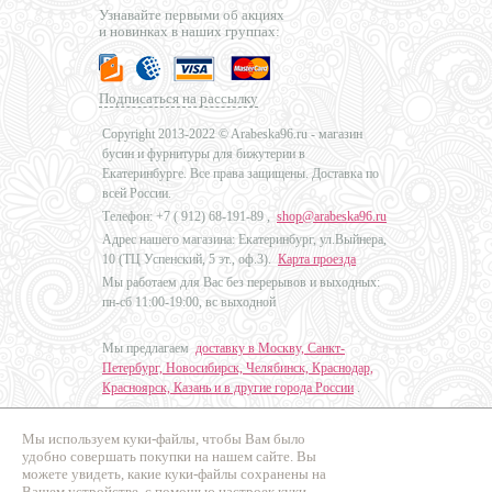
Узнавайте первыми об акциях
и новинках в наших группах:
Подписаться на рассылку
Copyright 2013-2022 © Arabeska96.ru - магазин
бусин и фурнитуры для бижутерии в
Екатеринбурге. Все права защищены. Доставка по
всей России.
Телефон: +7 (
912) 68-191-89
,
shop@arabeska96.ru
Адрес нашего магазина: Екатеринбург, ул.Выйнера,
10 (ТЦ Успенский, 5 эт., оф.3).
Карта проезда
Мы работаем для Вас без перерывов и выходных:
пн-сб 11:00-19:00, вс выходной
Мы предлагаем
доставку в Москву, Санкт-
Петербург, Новосибирск, Челябинск, Краснодар,
Красноярск, Казань и в другие города России
.
Мы используем куки-файлы, чтобы Вам было
Дизайн - Наталья Мальцева
удобно совершать покупки на нашем сайте. Вы
можете увидеть, какие куки-файлы сохранены на
Продвижение сайтов
Вашем устройстве, с помощью настроек куки