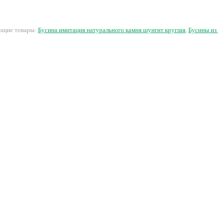
ок.10см
к
477 руб.
230 руб.
29 руб.
2
ующие товары:
Бусина имитация натурального камня шунгит круглая
,
Бусины из