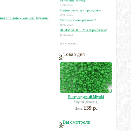
руглая
круглая
на летний период
03.06.2026
График работы в праздники
0 руб.
33 руб.
273 руб.
29.04.2026
 натуральных камней
,
Бусины
Магазин снова работает!
28.03.2026
ВНИМАНИЕ! Мы переезжаем!
13.03.2026
все новости
Товар дня
Бисер круглый Miyuki
Miyuki (Япония)
139 р.
Цена:
Вы смотрели