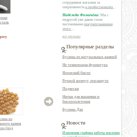
сотрудников магазина за
оперативность
и профессионализ
...
Надежда Фомичёва:
Мы с
орки
подругой уже давно стали
сталь
постоянными
покупательницами
этого
...
все отзывы
росу
Популярные разделы
Бусины из натуральных камней
Не темнеющая фурнитура
Японский бисер
Речной жемчуг, перламутр
Подвески
Нитки для вышивки и
бисероплетения
Бусины Дзи
сина из
Бусина из
Бусина гематит
Новости
ьного камня
натурального камня
граненая круглая,
натур
арц (под
розовый кварц
нить 38см
обси
ный камень)
(мадагаскарский)
зол
Изменения графика работы магазина