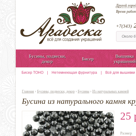
Другой горо
Время рабо
2
+7(343)
Бусины, подвески,
Вышивка
Бисер
декор
украшений
Бисер TOHO
|
Нетемнеющая фурнитура
|
Всё для вышивки
Главная
›
Бусины, подвески, декор
›
Бусины
›
Из натуральных камней
Бусина из натурального камня кр
25 
Размер