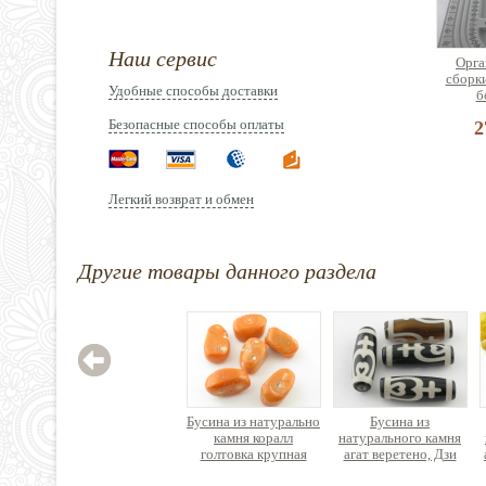
Наш сервис
Орга
сборк
Удобные способы доставки
б
Безопасные способы оплаты
2
Легкий возврат и обмен
Лоток
Другие товары данного раздела
брасл
ди
3
Бусина из натурально
Бусина из
камня коралл
натурального камня
голтовка крупная
агат веретено, Дзи
Нектарный Сосуд