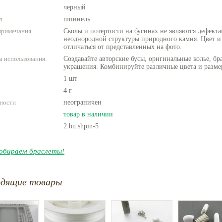
черный
л
шпинель
примечания
Сколы и потертости на бусинах не являются дефекта
неоднородной структуры природного камня. Цвет и
отличаться от представленных на фото.
 использования
Создавайте авторские бусы, оригинальные колье, бр
украшения. Комбинируйте различные цвета и разме
1 шт
4 г
ности
неограничен
товар в наличии
2.bu.shpin-5
обираем браслеты!
одящие товары