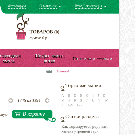
Фотофорум
О магазине
Вход/Регистрация
ТОВАРОВ (
)
0
сумма: 0 р.
поксидная
Шнуры, ленты,
По темам и сезонам
смола
нитки
Новинки!
Торговые марки:
A
B
D
E
G
I
J
K
1746 из 3394
M
P
R
S
T
U
V
W
Z
А-Я
Все
В корзину
довую
Статьи раздела
Как формируется родонит:
камень утренней зари