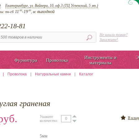
д
Екатеринбург, ул. Вайнера, 10, оф.3 (ТЦ Успенский, 5 эт.)
00
00
11
-19
выходной
ты:
пн-сб
, вс
22-18-81
Не нашли товар?
Закажите!
Инструменты и
Э
Фурнитура
Проволока
материалы
|
Проволока
|
Натуральные камни
|
Каталог
углая граненая
руб.
Укажите
В кла
количество:
5мм