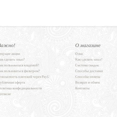
Важно!
О магазине
екущие акции
О нас
ак сделать заказ?
Как сделать заказ?
ак пользоваться кладовой?
Система скидок
ак пользоваться фильтром?
Способы доставки
езопасность платежей через PayU
Способы оплаты
убличная оферта
Возврат и обмен
олитика конфедициальности
Контакты
огласие