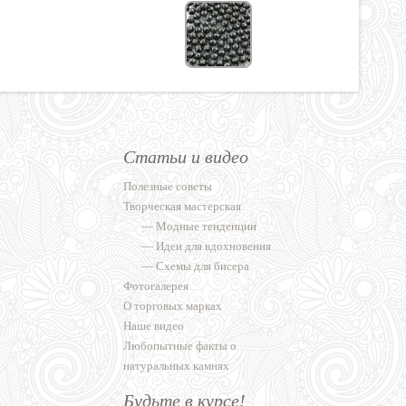
Статьи и видео
Полезные советы
Творческая мастерская
—
Модные тенденции
—
Идеи для вдохновения
—
Схемы для бисера
Фотогалерея
О торговых марках
Наше видео
Любопытные факты о
натуральных камнях
Будьте в курсе!