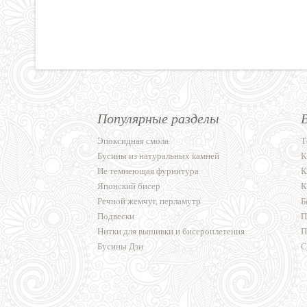
Популярные разделы
Эпоксидная смола
Т
Бусины из натуральных камней
К
Не темнеющая фурнитура
К
Японский бисер
К
Речной жемчуг, перламутр
Б
Подвески
П
Нитки для вышивки и бисероплетения
П
Бусины Дзи
С