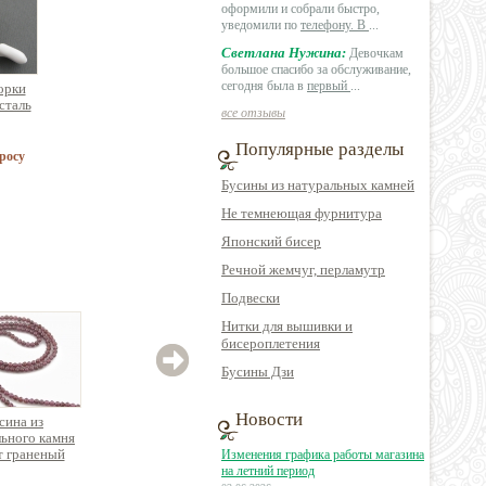
оформили и собрали быстро,
уведомили по
телефону. В
...
Светлана Нужина:
Девочкам
большое спасибо за обслуживание,
сегодня была в
первый
...
орки
сталь
все отзывы
Популярные разделы
росу
Бусины из натуральных камней
Не темнеющая фурнитура
Японский бисер
Речной жемчуг, перламутр
Подвески
Нитки для вышивки и
бисероплетения
Бусины Дзи
Новости
сина из
Бусина имитация
Бусина из
ьного камня
натурального камня
натурального камня
натур
т граненый
кошачий глаз
малахит круглая
яш
Изменения графика работы магазина
к.39см
граненая
на летний период