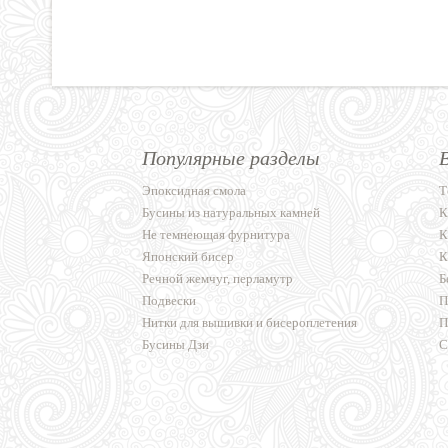
Популярные разделы
Эпоксидная смола
Т
Бусины из натуральных камней
К
Не темнеющая фурнитура
К
Японский бисер
К
Речной жемчуг, перламутр
Б
Подвески
П
Нитки для вышивки и бисероплетения
П
Бусины Дзи
С