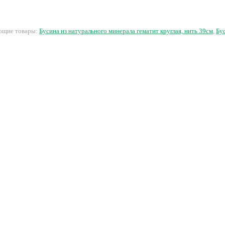
20 руб.
48 руб.
32 руб.
5
ующие товары:
Бусина из натурального минерала гематит круглая, нить 39см
,
Бу