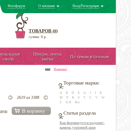
Фотофорум
О магазине
Вход/Регистрация
ТОВАРОВ (
)
0
сумма: 0 р.
поксидная
Шнуры, ленты,
По темам и сезонам
смола
нитки
Новинки!
Торговые марки:
A
B
D
E
G
I
J
K
2619 из 3388
M
P
R
S
T
U
V
W
Z
А-Я
Все
В корзину
довую
Статьи раздела
Как формируется родонит:
камень утренней зари