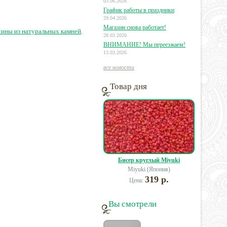
03.06.2026
График работы в праздники
29.04.2026
20 руб.
8 руб.
48 руб.
Магазин снова работает!
сины из натуральных камней
,
28.03.2026
ВНИМАНИЕ! Мы переезжаем!
13.03.2026
все новости
Товар дня
Бисер круглый Miyuki
Miyuki (Япония)
319 р.
Цена:
Вы смотрели