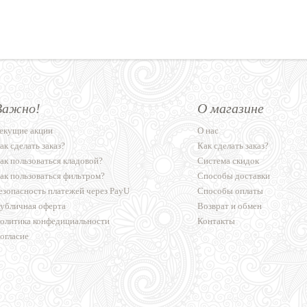
Важно!
О магазине
екущие акции
О нас
ак сделать заказ?
Как сделать заказ?
ак пользоваться кладовой?
Система скидок
ак пользоваться фильтром?
Способы доставки
езопасность платежей через PayU
Способы оплаты
убличная оферта
Возврат и обмен
олитика конфедициальности
Контакты
огласие