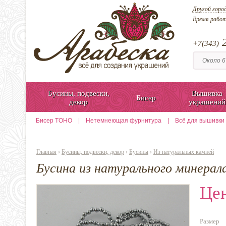
Другой горо
Время рабо
2
+7(343)
Бусины, подвески,
Вышивка
Бисер
декор
украшений
Бисер TOHO
|
Нетемнеющая фурнитура
|
Всё для вышивки
Главная
›
Бусины, подвески, декор
›
Бусины
›
Из натуральных камней
Бусина из натурального минерал
Цен
Размер