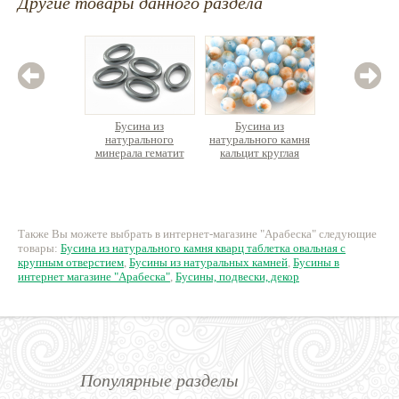
Другие товары данного раздела
Бусина из
Бусина из
Бус
натурального
натурального камня
натурал
минерала гематит
кальцит круглая
бычий гл
овальная рамка
65 руб.
14 руб.
1
Также Вы можете выбрать в интернет-магазине "Арабеска" следующие
товары:
Бусина из натурального камня кварц таблетка овальная с
крупным отверстием
,
Бусины из натуральных камней
,
Бусины в
интернет магазине "Арабеска"
,
Бусины, подвески, декор
Популярные разделы