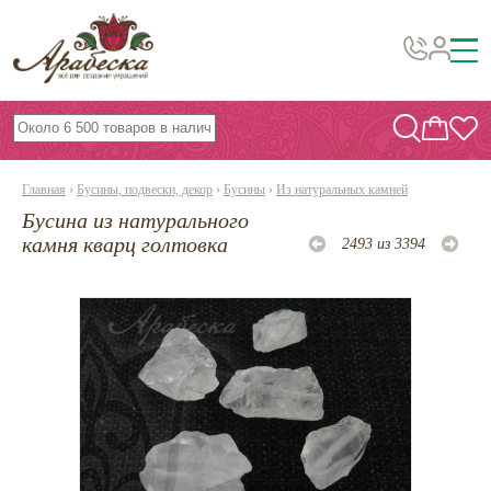
Бусины, подвески, декор
Бисер
Главная
›
Бусины, подвески, декор
›
Бусины
›
Из натуральных камней
Вышивка украшений
Бусина из натурального
Фурнитура
камня кварц голтовка
2493 из 3394
Проволока
Инструменты и материалы
Эпоксидная смола
Шнуры, ленты, нитки
По темам и сезонам
Бисер TOHO