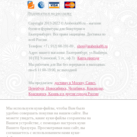
Подписаться на рассылку
Copyright 2013-2022 © Arabeska96.ru - магазин
бусин и фурнитуры для бижутерии в
Екатеринбурге. Все права защищены. Доставка по
всей России.
Телефон: +7 (
912) 68-191-89
,
shop@arabeska96.ru
Адрес нашего магазина: Екатеринбург, ул.Выйнера,
10 (ТЦ Успенский, 5 эт., оф.3).
Карта проезда
Мы работаем для Вас без перерывов и выходных:
пн-сб 11:00-19:00, вс выходной
Мы предлагаем
доставку в Москву, Санкт-
Петербург, Новосибирск, Челябинск, Краснодар,
Красноярск, Казань и в другие города России
.
Мы используем куки-файлы, чтобы Вам было
Дизайн - Наталья Мальцева
удобно совершать покупки на нашем сайте. Вы
можете увидеть, какие куки-файлы сохранены на
Продвижение сайтов
Вашем устройстве, с помощью настроек куки
Промо Эксперт
Вашего бразуера. Просматривая наш сайт, вы
соглашаетесь с использованием нами куки-