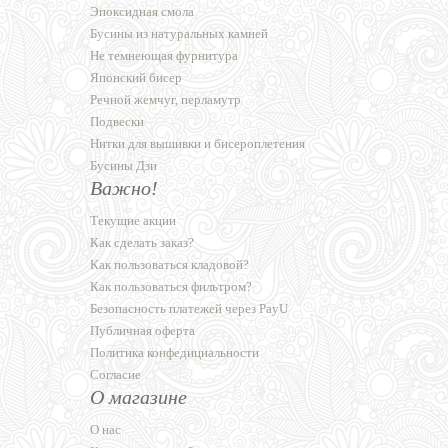
Эпоксидная смола
Бусины из натуральных камней
Не темнеющая фурнитура
Японский бисер
Речной жемчуг, перламутр
Подвески
Нитки для вышивки и бисероплетения
Бусины Дзи
Важно!
Текущие акции
Как сделать заказ?
Как пользоваться кладовой?
Как пользоваться фильтром?
Безопасность платежей через PayU
Публичная оферта
Политика конфедициальности
Согласие
О магазине
О нас