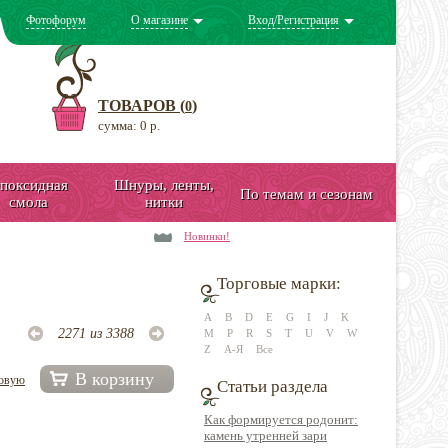
Фотофорум
О магазине
Вход/Регистрация
ТОВАРОВ (
)
0
сумма: 0 р.
поксидная
Шнуры, ленты,
По темам и сезонам
смола
нитки
Новинки!
Торговые марки:
A
B
D
E
G
I
J
K
2271 из 3388
M
P
R
S
T
U
V
W
Z
А-Я
Все
В корзину
довую
Статьи раздела
Как формируется родонит:
камень утренней зари