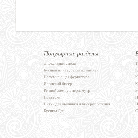
Популярные разделы
Эпоксидная смола
Т
Бусины из натуральных камней
К
Не темнеющая фурнитура
К
Японский бисер
К
Речной жемчуг, перламутр
Б
Подвески
П
Нитки для вышивки и бисероплетения
П
Бусины Дзи
С