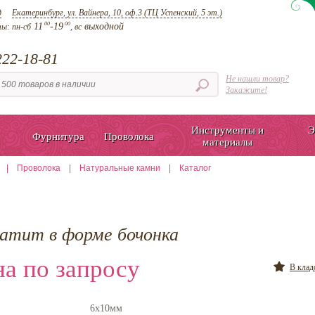
д
Екатеринбург, ул. Вайнера, 10, оф.3 (ТЦ Успенский, 5 эт.)
00
00
11
-19
выходной
ты:
пн-сб
, вс
22-18-81
Не нашли товар?
Закажите!
Инструменты и
Э
Фурнитура
Проволока
материалы
|
Проволока
|
Натуральные камни
|
Каталог
патит в форме бочонка
а по запросу
В кла
6х10мм