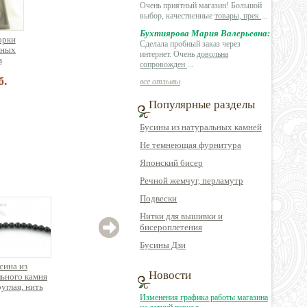
Очень приятный магазин! Большой
выбор, качественные
товары, прек
...
Бухтиярова Мария Валерьевна:
орки
Сделала пробный заказ через
зных
интернет. Очень
довольна
в
сопровожден
...
б.
все отзывы
Популярные разделы
Бусины из натуральных камней
Не темнеющая фурнитура
Японский бисер
Речной жемчуг, перламутр
Подвески
Нитки для вышивки и
бисероплетения
Бусины Дзи
сина из
Бусина из
Бусина из
Новости
ьного камня
натурального камня
натурального камня
натур
руглая, нить
яшма овальная
родонит округлая
сод
35см
таблетка
Изменения графика работы магазина