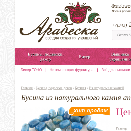
Другой горо
Время рабо
2
+7(343)
Бусины, подвески,
Вышивка
Бисер
декор
украшений
Бисер TOHO
|
Нетемнеющая фурнитура
|
Всё для вышивки
Главная
›
Бусины, подвески, декор
›
Бусины
›
Из натуральных камней
Бусина из натурального камня а
Цен
Размер