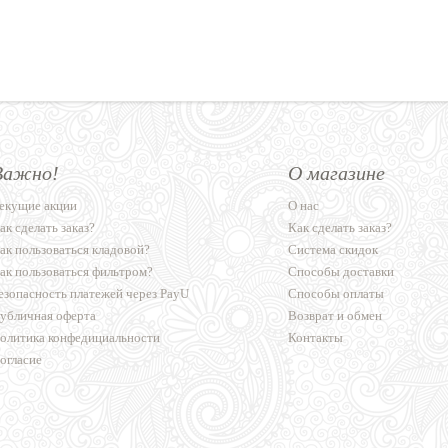
Важно!
О магазине
екущие акции
О нас
ак сделать заказ?
Как сделать заказ?
ак пользоваться кладовой?
Система скидок
ак пользоваться фильтром?
Способы доставки
езопасность платежей через PayU
Способы оплаты
убличная оферта
Возврат и обмен
олитика конфедициальности
Контакты
огласие