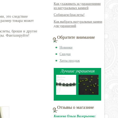
Как ухаживать за украшениями
из натуральных камней
Собираем браслеты!
ми, это следствие
 размер товара может
Как выбрать натуральные камни
для украшений
аслеты, броши и другие
ры. Фантазируйте!
Обратите внимание
Новинки
Скидки
Хиты продаж
Лучшие украшения
Отзывы о магазине
Князева Ольга Валерьевна: