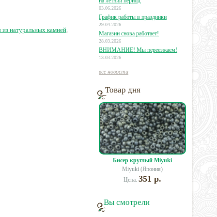
на летний период
03.06.2026
График работы в праздники
80 руб.
15 руб.
8 руб.
29.04.2026
 из натуральных камней
,
Магазин снова работает!
28.03.2026
ВНИМАНИЕ! Мы переезжаем!
13.03.2026
все новости
Товар дня
Бисер круглый Miyuki
Miyuki (Япония)
351 р.
Цена:
Вы смотрели