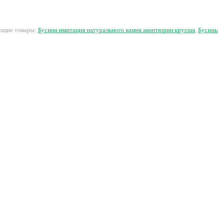
конусообразными
концами
44 руб.
24 руб.
33 руб.
2
ующие товары:
Бусина имитация натурального камня авантюрин круглая
,
Бусины