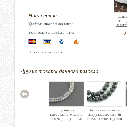
Наш сервис
Эласт
(спан
Удобные способы доставки
латекс
Безопасные способы оплаты
2
Легкий возврат и обмен
Орга
Другие товары данного раздела
сборк
б
2
Бусина из
Бусина мозаика из
натурального камня
натуральных камней
аквамарин граненый
с гелиотисом, круглая
кубик, нить 38см