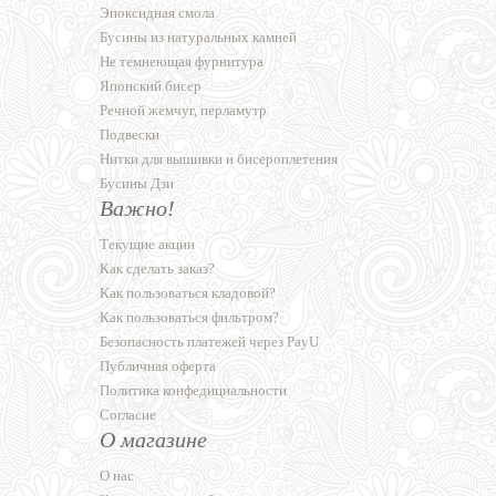
Эпоксидная смола
Бусины из натуральных камней
Не темнеющая фурнитура
Японский бисер
Речной жемчуг, перламутр
Подвески
Нитки для вышивки и бисероплетения
Бусины Дзи
Важно!
Текущие акции
Как сделать заказ?
Как пользоваться кладовой?
Как пользоваться фильтром?
Безопасность платежей через PayU
Публичная оферта
Политика конфедициальности
Согласие
О магазине
О нас