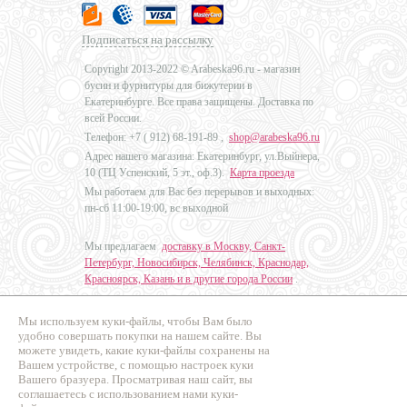
Подписаться на рассылку
Copyright 2013-2022 © Arabeska96.ru - магазин
бусин и фурнитуры для бижутерии в
Екатеринбурге. Все права защищены. Доставка по
всей России.
Телефон: +7 (
912) 68-191-89
,
shop@arabeska96.ru
Адрес нашего магазина: Екатеринбург, ул.Выйнера,
10 (ТЦ Успенский, 5 эт., оф.3).
Карта проезда
Мы работаем для Вас без перерывов и выходных:
пн-сб 11:00-19:00, вс выходной
Мы предлагаем
доставку в Москву, Санкт-
Петербург, Новосибирск, Челябинск, Краснодар,
Красноярск, Казань и в другие города России
.
Мы используем куки-файлы, чтобы Вам было
Дизайн - Наталья Мальцева
удобно совершать покупки на нашем сайте. Вы
можете увидеть, какие куки-файлы сохранены на
Продвижение сайтов
Вашем устройстве, с помощью настроек куки
Промо Эксперт
Вашего бразуера. Просматривая наш сайт, вы
соглашаетесь с использованием нами куки-