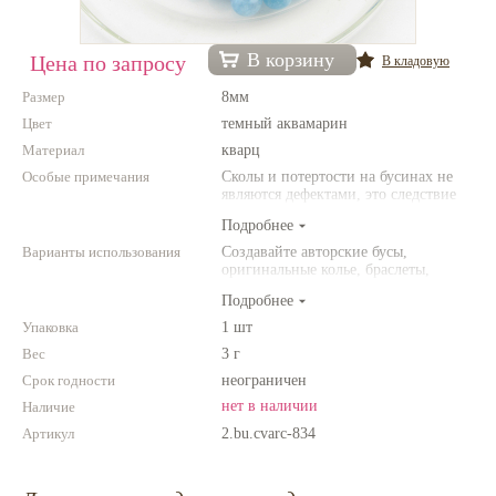
Нетемнеющая фурнитура
В корзину
Цена по запросу
В кладовую
Всё для вышивки
Размер
8мм
Проволока
Цвет
темный аквамарин
Материал
Натуральные камни
кварц
Особые примечания
Сколы и потертости на бусинах не
Каталог
являются дефектами, это следствие
неоднородной структуры
Подробнее
Новинки!
природного камня. Цвет и размер
товара может отличаться от
Варианты использования
Создавайте авторские бусы,
представленных на фото.
оригинальные колье, браслеты,
Фотофорум
броши и другие украшения.
О магазине
Подробнее
Комбинируйте различные цвета и
размеры. Фантазируйте!
Упаковка
1 шт
Вес
3 г
Срок годности
неограничен
нет в наличии
Наличие
Артикул
2.bu.cvarc-834