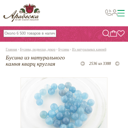
Бусины, подвески, декор
Бисер
Главная
›
Бусины, подвески, декор
›
Бусины
›
Из натуральных камней
Вышивка украшений
Бусина из натурального
Фурнитура
камня кварц круглая
2536 из 3388
Проволока
Инструменты и материалы
Эпоксидная смола
Шнуры, ленты, нитки
По темам и сезонам
Бисер TOHO