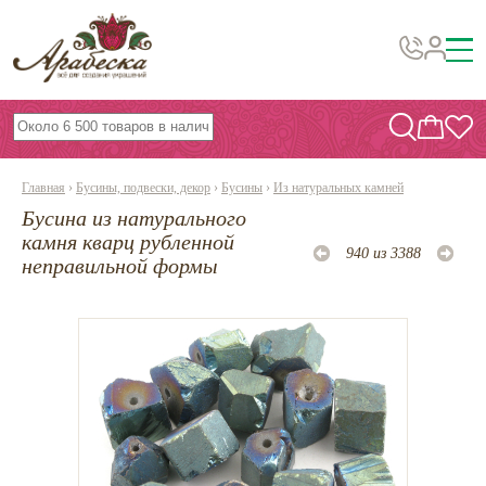
Бусины, подвески, декор
Бисер
Главная
›
Бусины, подвески, декор
›
Бусины
›
Из натуральных камней
Вышивка украшений
Бусина из натурального
Фурнитура
камня кварц рубленной
940 из 3388
неправильной формы
Проволока
Инструменты и материалы
Эпоксидная смола
Шнуры, ленты, нитки
По темам и сезонам
Бисер TOHO