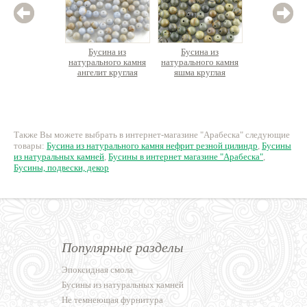
Бусина из
Бусина из
Бус
натурального камня
натурального камня
натурал
ангелит круглая
яшма круглая
хризолит
нить о
8 руб.
10 руб.
61
Также Вы можете выбрать в интернет-магазине "Арабеска" следующие
товары:
Бусина из натурального камня нефрит резной цилиндр
,
Бусины
из натуральных камней
,
Бусины в интернет магазине "Арабеска"
,
Бусины, подвески, декор
Популярные разделы
Эпоксидная смола
Бусины из натуральных камней
Не темнеющая фурнитура