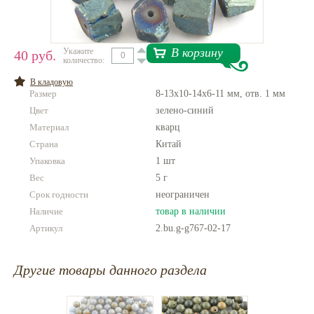
Нетемнеющая фурнитура
Всё для вышивки
В корзину
Укажите
40 руб.
количество:
Проволока
В кладовую
Размер
8-13x10-14x6-11 мм, отв. 1 мм
Натуральные камни
Цвет
зелено-синий
Каталог
Материал
кварц
Страна
Новинки!
Китай
Упаковка
1 шт
Вес
Фотофорум
5 г
О магазине
Срок годности
неограничен
Наличие
товар в наличии
Артикул
2.bu.g-g767-02-17
Другие товары данного раздела