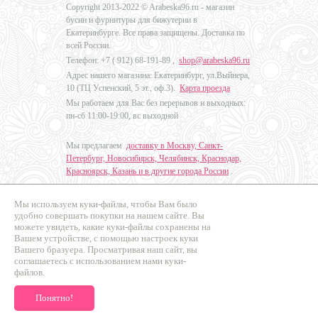
Copyright 2013-2022 © Arabeska96.ru - магазин
бусин и фурнитуры для бижутерии в
Екатеринбурге. Все права защищены. Доставка по
всей России.
Телефон: +7 (
912) 68-191-89
,
shop@arabeska96.ru
Адрес нашего магазина: Екатеринбург, ул.Выйнера,
10 (ТЦ Успенский, 5 эт., оф.3).
Карта проезда
Мы работаем для Вас без перерывов и выходных:
пн-сб 11:00-19:00, вс выходной
Мы предлагаем
доставку в Москву, Санкт-
Петербург, Новосибирск, Челябинск, Краснодар,
Красноярск, Казань и в другие города России
.
Мы используем куки-файлы, чтобы Вам было
Дизайн - Наталья Мальцева
удобно совершать покупки на нашем сайте. Вы
можете увидеть, какие куки-файлы сохранены на
Продвижение сайтов
Вашем устройстве, с помощью настроек куки
Промо Эксперт
Вашего бразуера. Просматривая наш сайт, вы
соглашаетесь с использованием нами куки-
файлов.
Понятно!