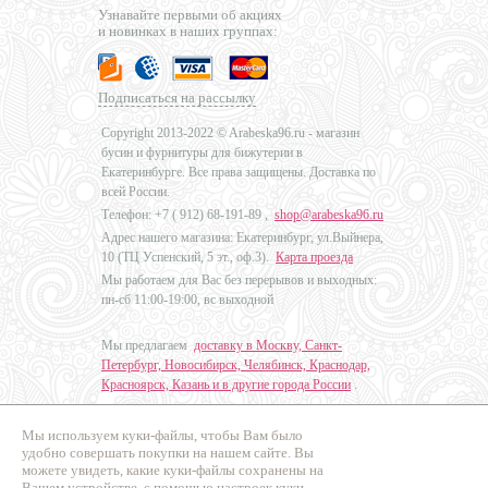
Узнавайте первыми об акциях
и новинках в наших группах:
Подписаться на рассылку
Copyright 2013-2022 © Arabeska96.ru - магазин
бусин и фурнитуры для бижутерии в
Екатеринбурге. Все права защищены. Доставка по
всей России.
Телефон: +7 (
912) 68-191-89
,
shop@arabeska96.ru
Адрес нашего магазина: Екатеринбург, ул.Выйнера,
10 (ТЦ Успенский, 5 эт., оф.3).
Карта проезда
Мы работаем для Вас без перерывов и выходных:
пн-сб 11:00-19:00, вс выходной
Мы предлагаем
доставку в Москву, Санкт-
Петербург, Новосибирск, Челябинск, Краснодар,
Красноярск, Казань и в другие города России
.
Мы используем куки-файлы, чтобы Вам было
Дизайн - Наталья Мальцева
удобно совершать покупки на нашем сайте. Вы
можете увидеть, какие куки-файлы сохранены на
Продвижение сайтов
Вашем устройстве, с помощью настроек куки