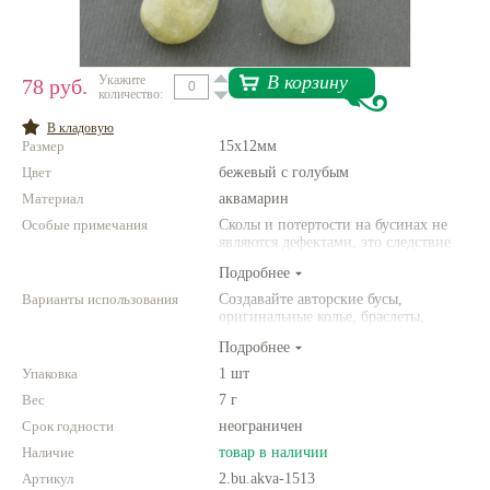
Нетемнеющая фурнитура
Всё для вышивки
В корзину
Укажите
78 руб.
количество:
Проволока
В кладовую
Размер
15х12мм
Натуральные камни
Цвет
бежевый с голубым
Каталог
Материал
аквамарин
Особые примечания
Новинки!
Сколы и потертости на бусинах не
являются дефектами, это следствие
неоднородной структуры
Подробнее
Фотофорум
природного камня. Цвет и размер
О магазине
товара может отличаться от
Варианты использования
Создавайте авторские бусы,
представленных на фото.
оригинальные колье, браслеты,
броши и другие украшения.
Подробнее
Комбинируйте различные цвета и
размеры. Фантазируйте!
Упаковка
1 шт
Вес
7 г
Срок годности
неограничен
Наличие
товар в наличии
Артикул
2.bu.akva-1513