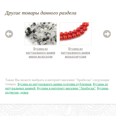
Другие товары данного раздела
Бусина из
Бусина из
Бус
натурального камня
натурального камня
натурал
кварц волосатик
коралл круглая
агат 
граненый кубик
ок.39см
27 руб.
375 руб.
3
Также Вы можете выбрать в интернет-магазине "Арабеска" следующие
товары:
Бусина из натурального камня голтовка рубленная
,
Бусины из
натуральных камней
,
Бусины в интернет магазине "Арабеска"
,
Бусины,
подвески, декор