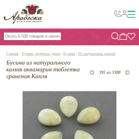
Бусины, подвески, декор
Бисер
Главная
›
Бусины, подвески, декор
›
Бусины
›
Из натуральных камней
Вышивка украшений
Бусина из натурального
Фурнитура
камня аквамарин таблетка
395 из 3388
граненая Капля
Проволока
Инструменты и материалы
Эпоксидная смола
Шнуры, ленты, нитки
По темам и сезонам
Бисер TOHO