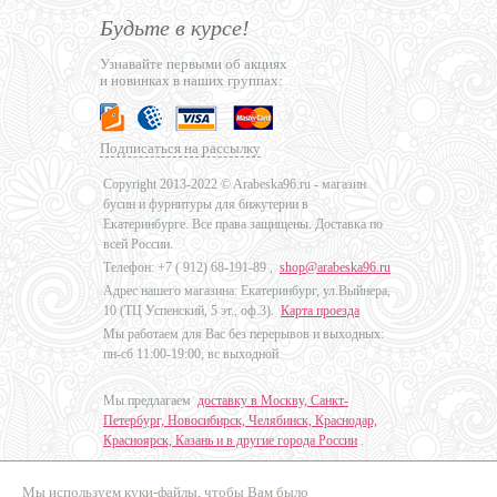
Будьте в курсе!
Узнавайте первыми об акциях
и новинках в наших группах:
Подписаться на рассылку
Copyright 2013-2022 © Arabeska96.ru - магазин
бусин и фурнитуры для бижутерии в
Екатеринбурге. Все права защищены. Доставка по
всей России.
Телефон: +7 (
912) 68-191-89
,
shop@arabeska96.ru
Адрес нашего магазина: Екатеринбург, ул.Выйнера,
10 (ТЦ Успенский, 5 эт., оф.3).
Карта проезда
Мы работаем для Вас без перерывов и выходных:
пн-сб 11:00-19:00, вс выходной
Мы предлагаем
доставку в Москву, Санкт-
Петербург, Новосибирск, Челябинск, Краснодар,
Красноярск, Казань и в другие города России
.
Мы используем куки-файлы, чтобы Вам было