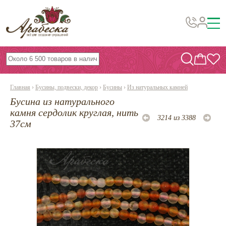
Бусины, подвески, декор
Бисер
Главная
›
Бусины, подвески, декор
›
Бусины
›
Из натуральных камней
Вышивка украшений
Бусина из натурального
Фурнитура
камня сердолик круглая, нить
3214 из 3388
37см
Проволока
Инструменты и материалы
Эпоксидная смола
Шнуры, ленты, нитки
По темам и сезонам
Бисер TOHO