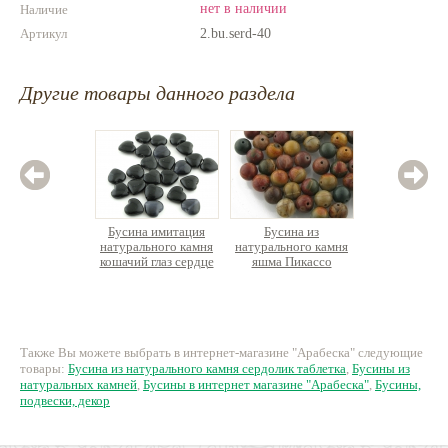
нет в наличии
Наличие
Артикул
2.bu.serd-40
Другие товары данного раздела
Бусина имитация
Бусина из
Бус
натурального камня
натурального камня
натурал
кошачий глаз сердце
яшма Пикассо
агат
круглая
29 руб.
9 руб.
6
Также Вы можете выбрать в интернет-магазине "Арабеска" следующие
товары:
Бусина из натурального камня сердолик таблетка
,
Бусины из
натуральных камней
,
Бусины в интернет магазине "Арабеска"
,
Бусины,
подвески, декор