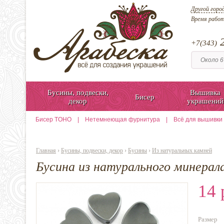
Другой горо
Время рабо
2
+7(343)
Бусины, подвески,
Вышивка
Бисер
декор
украшений
Бисер TOHO
|
Нетемнеющая фурнитура
|
Всё для вышивки
Главная
›
Бусины, подвески, декор
›
Бусины
›
Из натуральных камней
Бусина из натурального минерал
14 
Размер