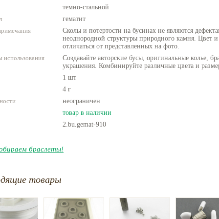
темно-стальной
л
гематит
примечания
Сколы и потертости на бусинах не являются дефекта
неоднородной структуры природного камня. Цвет и
отличаться от представленных на фото.
 использования
Создавайте авторские бусы, оригинальные колье, бр
украшения. Комбинируйте различные цвета и разме
1 шт
4 г
ности
неограничен
товар в наличии
2.bu.gemat-910
обираем браслеты!
одящие товары