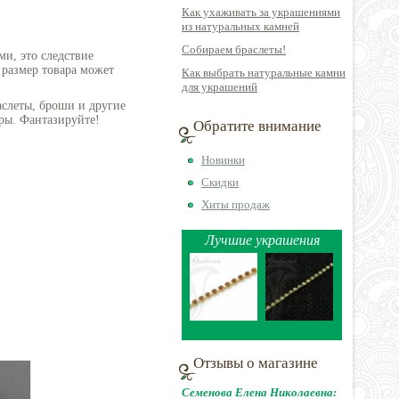
Как ухаживать за украшениями
из натуральных камней
Собираем браслеты!
ми, это следствие
 размер товара может
Как выбрать натуральные камни
для украшений
аслеты, броши и другие
ры. Фантазируйте!
Обратите внимание
Новинки
Скидки
Хиты продаж
Лучшие украшения
Отзывы о магазине
Семенова Елена Николаевна: