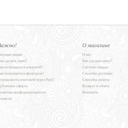
Важно!
О магазине
екущие акции
О нас
ак сделать заказ?
Как сделать заказ?
ак пользоваться кладовой?
Система скидок
ак пользоваться фильтром?
Способы доставки
езопасность платежей через PayU
Способы оплаты
убличная оферта
Возврат и обмен
олитика конфедициальности
Контакты
огласие