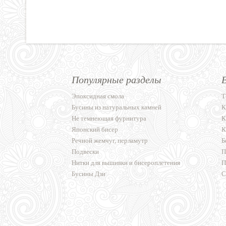
Популярные разделы
Эпоксидная смола
Т
Бусины из натуральных камней
К
Не темнеющая фурнитура
К
Японский бисер
К
Речной жемчуг, перламутр
Б
Подвески
П
Нитки для вышивки и бисероплетения
П
Бусины Дзи
С