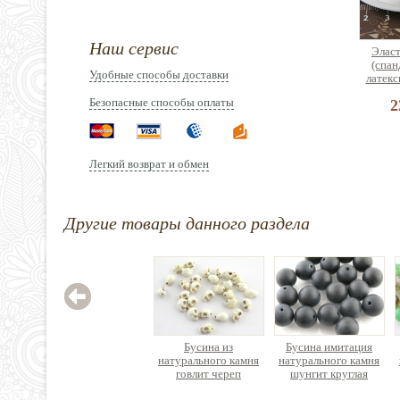
Наш сервис
Эласт
(спан
Удобные способы доставки
латекс
Безопасные способы оплаты
2
Легкий возврат и обмен
Орга
Другие товары данного раздела
сборк
б
2
Бусина из
Бусина имитация
натурального камня
натурального камня
говлит череп
шунгит круглая