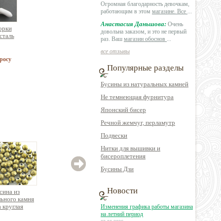
Огромная благодарность девочкам,
работающим в этом
магазине. Все
...
Анастасия Даньшова:
Очень
орки
довольна заказом, и это не первый
сталь
раз. Ваш
магазин обоснов
...
все отзывы
росу
Популярные разделы
Бусины из натуральных камней
Не темнеющая фурнитура
Японский бисер
Речной жемчуг, перламутр
Подвески
Нитки для вышивки и
бисероплетения
Бусины Дзи
Новости
сина из
Бусина имитация
Бусина из
ьного камня
натурального камня
натурального камня
натур
а круглая
округлая авантюрин
цитрин крошка, нить
бычий
Изменения графика работы магазина
ристая
ок.38см
35см
на летний период