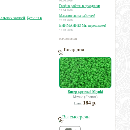
изированная
03.06.2026
График работы в праздники
29.04.2026
8 руб.
200 руб.
560 руб.
Магазин снова работает!
ральных камней
,
Бусины в
28.03.2026
ВНИМАНИЕ! Мы переезжаем!
13.03.2026
все новости
Товар дня
Бисер круглый Miyuki
Miyuki (Япония)
184 р.
Цена:
Вы смотрели