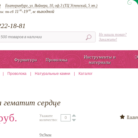
д
Екатеринбург, ул. Вайнера, 10, оф.3 (ТЦ Успенский, 5 эт.)
00
00
11
-19
выходной
ты:
пн-сб
, вс
22-18-81
Не нашли товар?
Закажите!
Инструменты и
Э
Фурнитура
Проволока
материалы
|
Проволока
|
Натуральные камни
|
Каталог
а гематит сердце
руб.
Укажите
В кла
количество:
9х9мм