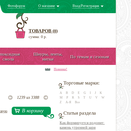
Фотофорум
О магазине
Вход/Регистрация
ТОВАРОВ (
)
0
сумма: 0 р.
поксидная
Шнуры, ленты,
По темам и сезонам
смола
нитки
Новинки!
Торговые марки:
A
B
D
E
G
I
J
K
1239 из 3388
M
P
R
S
T
U
V
W
Z
А-Я
Все
В корзину
довую
Статьи раздела
Как формируется родонит:
камень утренней зари