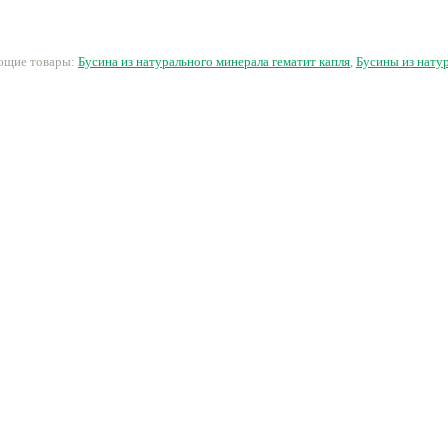
гальван
10 руб.
14 руб.
32 руб.
ующие товары:
Бусина из натурального минерала гематит капля
,
Бусины из нату