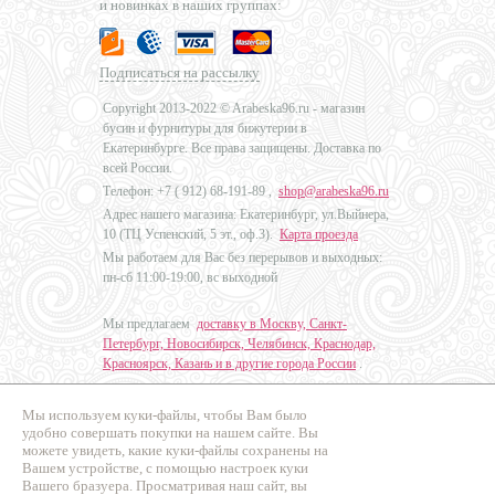
и новинках в наших группах:
Подписаться на рассылку
Copyright 2013-2022 © Arabeska96.ru - магазин
бусин и фурнитуры для бижутерии в
Екатеринбурге. Все права защищены. Доставка по
всей России.
Телефон: +7 (
912) 68-191-89
,
shop@arabeska96.ru
Адрес нашего магазина: Екатеринбург, ул.Выйнера,
10 (ТЦ Успенский, 5 эт., оф.3).
Карта проезда
Мы работаем для Вас без перерывов и выходных:
пн-сб 11:00-19:00, вс выходной
Мы предлагаем
доставку в Москву, Санкт-
Петербург, Новосибирск, Челябинск, Краснодар,
Красноярск, Казань и в другие города России
.
Мы используем куки-файлы, чтобы Вам было
Дизайн - Наталья Мальцева
удобно совершать покупки на нашем сайте. Вы
можете увидеть, какие куки-файлы сохранены на
Продвижение сайтов
Вашем устройстве, с помощью настроек куки
Промо Эксперт
Вашего бразуера. Просматривая наш сайт, вы