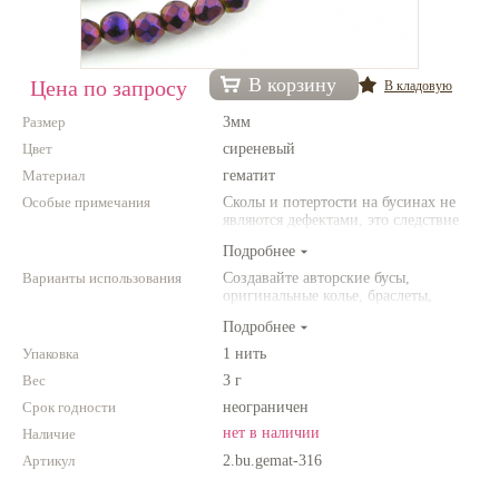
Нетемнеющая фурнитура
Всё для вышивки
В корзину
Цена по запросу
В кладовую
Проволока
Размер
3мм
Цвет
сиреневый
Натуральные камни
Материал
гематит
Каталог
Особые примечания
Сколы и потертости на бусинах не
являются дефектами, это следствие
Новинки!
неоднородной структуры
Подробнее
природного камня. Цвет и размер
товара может отличаться от
Варианты использования
Создавайте авторские бусы,
Фотофорум
представленных на фото.
оригинальные колье, браслеты,
О магазине
броши и другие украшения.
Подробнее
Комбинируйте различные цвета и
размеры. Фантазируйте!
Упаковка
1 нить
Вес
3 г
Срок годности
неограничен
нет в наличии
Наличие
Артикул
2.bu.gemat-316