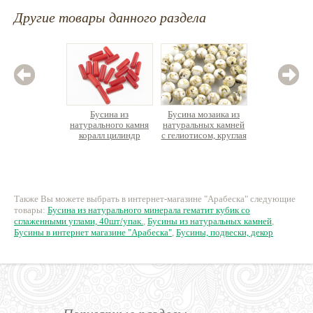
Другие товары данного раздела
Бусина из
Бусина мозаика из
Бус
натурального камня
натуральных камней
натурал
коралл цилиндр
с гелиотисом, круглая
кошачий 
гальки, о
ок
32 руб.
13 руб.
26
Также Вы можете выбрать в интернет-магазине "Арабеска" следующие
товары:
Бусина из натурального минерала гематит кубик со
сглаженными углами, 40шт/упак.
,
Бусины из натуральных камней
,
Бусины в интернет магазине "Арабеска"
,
Бусины, подвески, декор