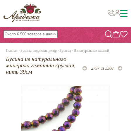
Бусины, подвески, декор
Бисер
Главная
›
Бусины, подвески, декор
›
Бусины
›
Из натуральных камней
Вышивка украшений
Бусина из натурального
Фурнитура
минерала гематит круглая,
2797 из 3388
нить 39см
Проволока
Инструменты и материалы
Эпоксидная смола
Шнуры, ленты, нитки
По темам и сезонам
Бисер TOHO