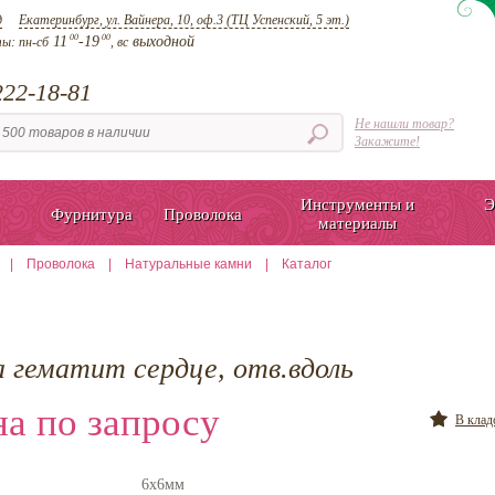
д
Екатеринбург, ул. Вайнера, 10, оф.3 (ТЦ Успенский, 5 эт.)
00
00
11
-19
выходной
ты:
пн-сб
, вс
22-18-81
Не нашли товар?
Закажите!
Инструменты и
Э
Фурнитура
Проволока
материалы
|
Проволока
|
Натуральные камни
|
Каталог
а гематит сердце, отв.вдоль
а по запросу
В кла
6х6мм