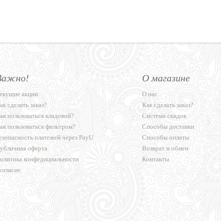
Важно!
О магазине
екущие акции
О нас
ак сделать заказ?
Как сделать заказ?
ак пользоваться кладовой?
Система скидок
ак пользоваться фильтром?
Способы доставки
езопасность платежей через PayU
Способы оплаты
убличная оферта
Возврат и обмен
олитика конфедициальности
Контакты
огласие