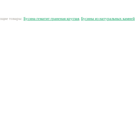
переливом круглая
граненая таблетка
53 руб.
8 руб.
19 руб.
1
ующие товары:
Бусина гематит граненая круглая
,
Бусины из натуральных камней