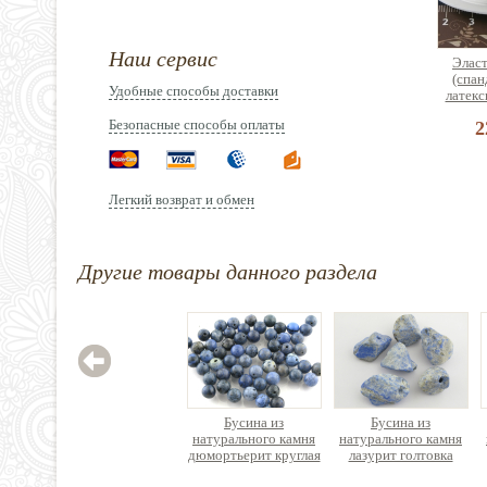
Наш сервис
Эласт
(спан
Удобные способы доставки
латекс
Безопасные способы оплаты
2
Легкий возврат и обмен
Зажим
Другие товары данного раздела
нержав
Цен
Бусина из
Бусина из
натурального камня
натурального камня
дюмортьерит круглая
лазурит голтовка
рубленная