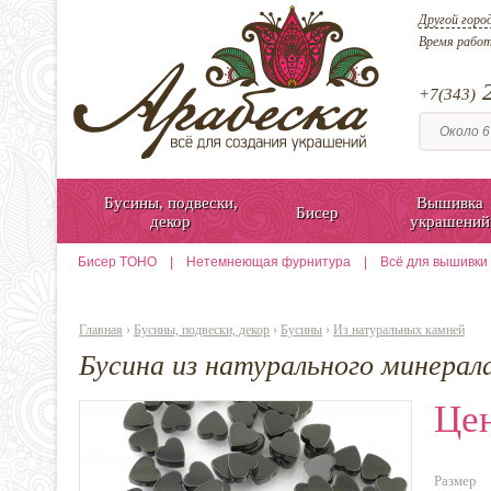
Другой горо
Время рабо
2
+7(343)
Бусины, подвески,
Вышивка
Бисер
декор
украшений
Бисер TOHO
|
Нетемнеющая фурнитура
|
Всё для вышивки
Главная
›
Бусины, подвески, декор
›
Бусины
›
Из натуральных камней
Бусина из натурального минерал
Цен
Размер