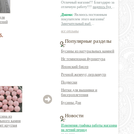
Отличный магазин!!! Благодарю за
отличную работу!!!!
надеюсь буд
...
Диана:
Являюсь постоянным
для
покупателем этого магазина!
ений
Замечательный выб
...
все отзывы
б.
Популярные разделы
Бусины из натуральных камней
Не темнеющая фурнитура
Японский бисер
Речной жемчуг, перламутр
Подвески
Нитки для вышивки и
бисероплетения
Бусины Дзи
Новости
сина из
Бусина из
Бусина из
Бус
ьного камня
натурального камня
натурального
ква
ит круглая
кальцит круглая, нить
минерала гематит
Изменения графика работы магазина
39см
сердце, отв.поперек в
на летний период