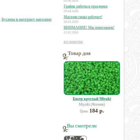
верхней части
03.06.2026
График работы в праздники
29.04.2026
2 руб.
430 руб.
11 руб.
Магазин снова работает!
,
Бусины в интернет магазине
28.03.2026
ВНИМАНИЕ! Мы переезжаем!
13.03.2026
все новости
Товар дня
Бисер круглый Miyuki
Miyuki (Япония)
184 р.
Цена:
Вы смотрели