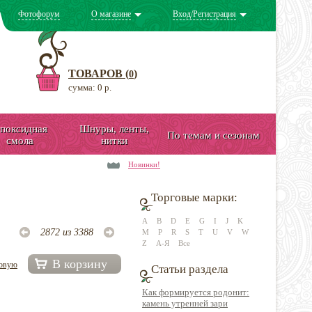
Фотофорум
О магазине
Вход/Регистрация
ТОВАРОВ (
)
0
сумма: 0 р.
поксидная
Шнуры, ленты,
По темам и сезонам
смола
нитки
Новинки!
Торговые марки:
A
B
D
E
G
I
J
K
2872 из 3388
M
P
R
S
T
U
V
W
Z
А-Я
Все
В корзину
довую
Статьи раздела
Как формируется родонит:
камень утренней зари