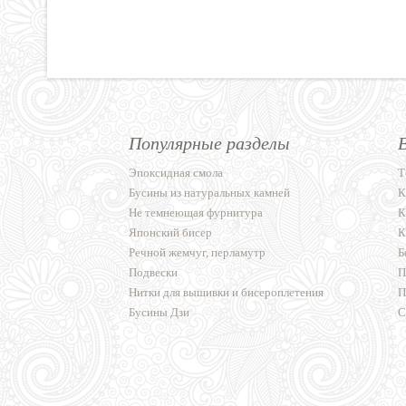
Популярные разделы
Эпоксидная смола
Т
Бусины из натуральных камней
К
Не темнеющая фурнитура
К
Японский бисер
К
Речной жемчуг, перламутр
Б
Подвески
П
Нитки для вышивки и бисероплетения
П
Бусины Дзи
С